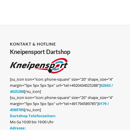
KONTAKT & HOTLINE
Kneipensport Dartshop
[su_icon icon="icon: phone-square" size="20" shape_size="4"
margin="5px 5px 5px 5px" url="tel:+4920434025288"]
02043 /
4025288
[/su_icon]
[su_icon icon="icon: phone-square" size="20" shape_size="4"
margin="5px 5px 5px 5px" url="tel:+491794589785"]
0179 /
4589785
[/su_icon]
Dartshop Telefonzeiten:
Mo-Sa 10:00 bis 19:00 Uhr
Adresse: