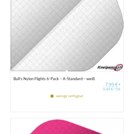
Bull’s Nylon Flights 6-Pack – A-Standard – weiß
7,99
€
*
0,44
€
/
Stk
- wenige verfügbar