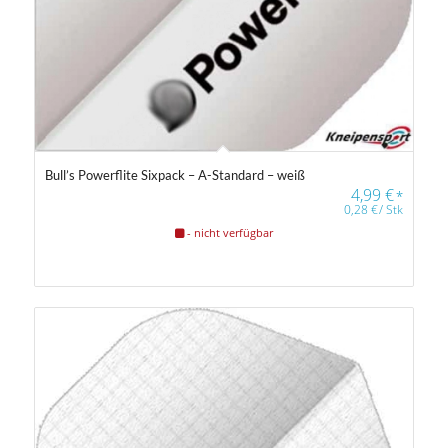
Bull’s Powerflite Sixpack – A-Standard – weiß
4,99
€
*
0,28
€
/
Stk
- nicht verfügbar