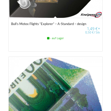
Bull’s Motex Flights “Explorer” – A-Standard – design
1,49
€
*
0,50
€
/
Stk
- auf Lager