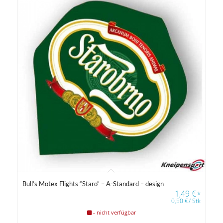
Bull’s Motex Flights “Staro” – A-Standard – design
1,49
€
*
0,50
€
/
Stk
- nicht verfügbar