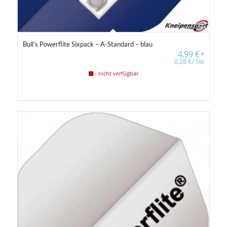
Bull’s Powerflite Sixpack – A-Standard – blau
4,99
€
*
0,28
€
/
Stk
- nicht verfügbar