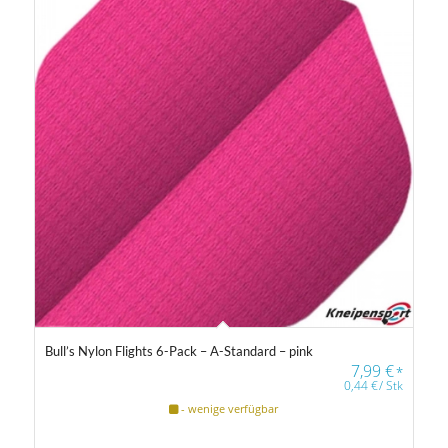
Bull’s Nylon Flights 6-Pack – A-Standard – pink
7,99
€
*
0,44
€
/
Stk
- wenige verfügbar