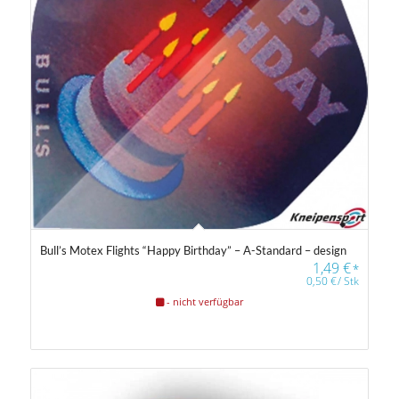
Bull’s Motex Flights “Happy Birthday” – A-Standard – design
1,49
€
*
0,50
€
/
Stk
- nicht verfügbar