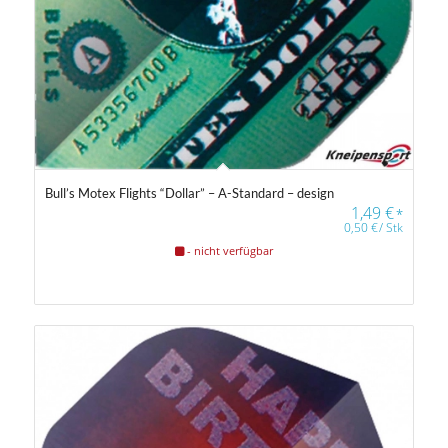
Bull’s Motex Flights “Dollar” – A-Standard – design
1,49
€
*
0,50
€
/
Stk
- nicht verfügbar