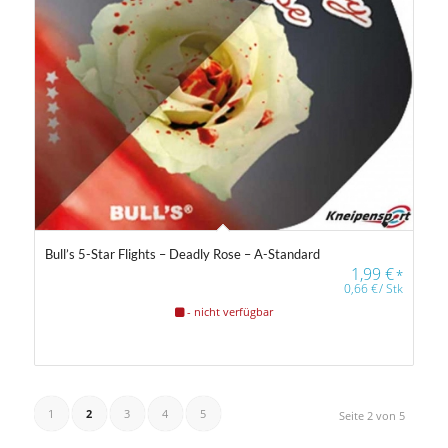
Bull’s 5-Star Flights – Deadly Rose – A-Standard
1,99
€
*
0,66
€
/
Stk
- nicht verfügbar
1
2
3
4
5
Seite 2 von 5