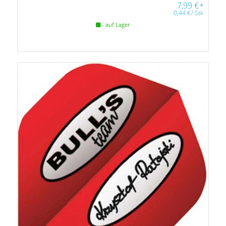
7,99
€
*
0,44
€
/
Stk
- auf Lager