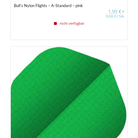
Bull’s Nylon Flights – A-Standard – pink
1,99
€
*
0,66
€
/
Stk
- nicht verfügbar