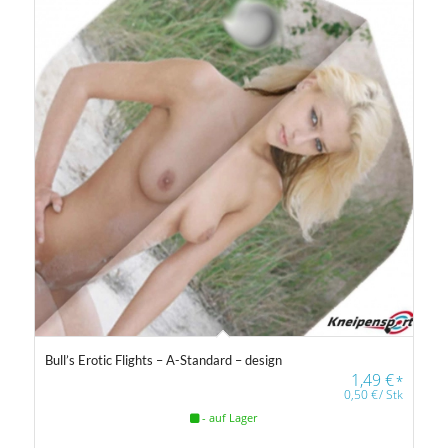
Bull’s Erotic Flights – A-Standard – design
1,49
€
*
0,50
€
/
Stk
- auf Lager