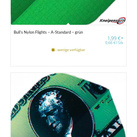
Bull’s Nylon Flights – A-Standard – grün
1,99
€
*
0,66
€
/
Stk
- wenige verfügbar