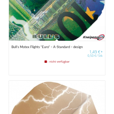
Bull’s Motex Flights “Euro” – A-Standard – design
1,49
€
*
0,50
€
/
Stk
- nicht verfügbar