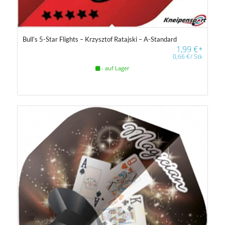
Bull’s 5-Star Flights – Krzysztof Ratajski – A-Standard
1,99
€
*
0,66
€
/
Stk
- auf Lager