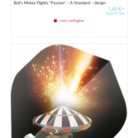
Bull’s Motex Flights “Passion” – A-Standard – design
1,49
€
*
0,50
€
/
Stk
- nicht verfügbar