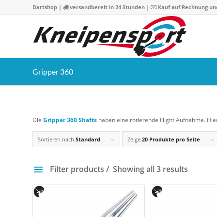
Dartshop
|
versandbereit in 24 Stunden |
Kauf auf Rechnung un
Gripper 360
Die
Gripper 360 Shafts
haben eine rotierende Flight Aufnahme. Hie
Sortieren nach
Standard
Zeige
20 Produkte pro Seite
Filter products
Showing all 3 results
Preis
3 €
4 