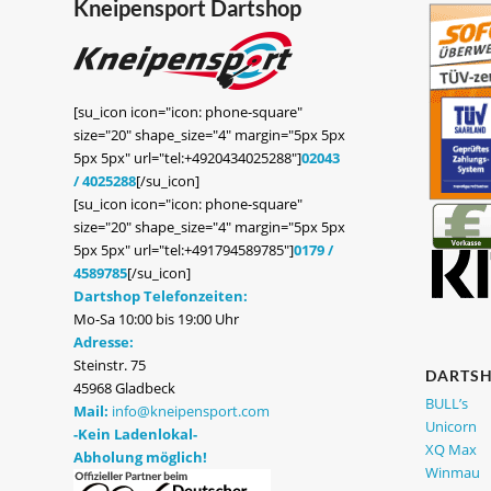
Kneipensport Dartshop
[su_icon icon="icon: phone-square"
size="20" shape_size="4" margin="5px 5px
5px 5px" url="tel:+4920434025288"]
02043
/ 4025288
[/su_icon]
[su_icon icon="icon: phone-square"
size="20" shape_size="4" margin="5px 5px
5px 5px" url="tel:+491794589785"]
0179 /
4589785
[/su_icon]
Dartshop Telefonzeiten:
Mo-Sa 10:00 bis 19:00 Uhr
Adresse:
Steinstr. 75
DARTS
45968 Gladbeck
BULL’s
Mail:
info@kneipensport.com
Unicorn
-Kein Ladenlokal-
XQ Max
Abholung möglich!
Winmau