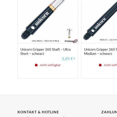
3
3
4
4
4
Unicorn Gripper 360 Shaft – Ultra
Unicorn Gripper 360 S
Short – schwarz
Medium – schwarz
3,49
€
*
- nicht verfügbar
- nicht ver
KONTAKT & HOTLINE
ZAHLUN