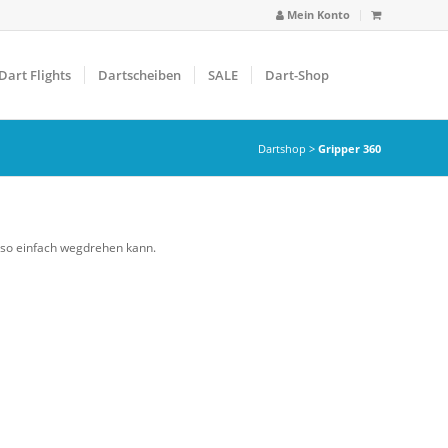
Mein Konto
Dart Flights
Dartscheiben
SALE
Dart-Shop
Dartshop
>
Gripper 360
 so einfach wegdrehen kann.
arbfilter