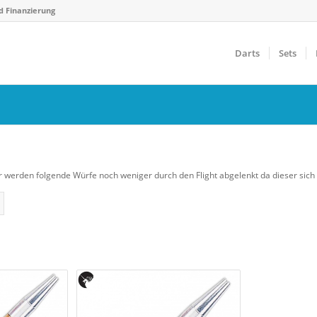
d Finanzierung
Darts
Sets
r werden folgende Würfe noch weniger durch den Flight abgelenkt da dieser sich
Gewicht
F
€
14 g
40 g