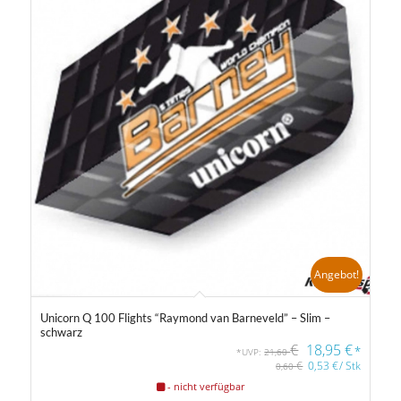
Angebot!
Unicorn Q 100 Flights “Raymond van Barneveld” – Slim –
schwarz
€
18,95
€
*
*UVP:
21,60
€
0,53
€
/
Stk
0,60
- nicht verfügbar