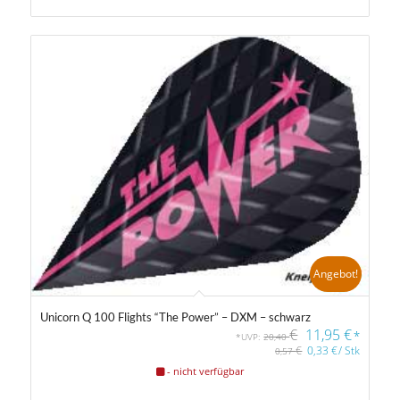
Angebot!
Unicorn Q 100 Flights “The Power” – DXM – schwarz
€
11,95
€
*
*UVP:
20,40
€
0,33
€
/
Stk
0,57
- nicht verfügbar