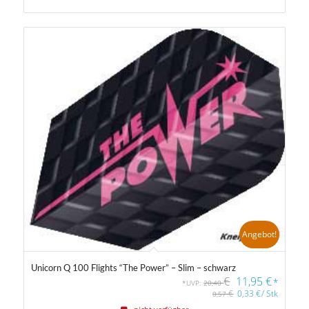
Angebot!
Unicorn Q 100 Flights “The Power” – Slim – schwarz
€
11,95
€
*
*UVP:
20,40
€
0,33
€
/
Stk
0,57