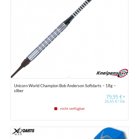
Unicorn World Champion Bob Anderson Softdarts – 18g –
silber
79,95
€
*
26,65
€
/
Stk
- nicht verfügbar