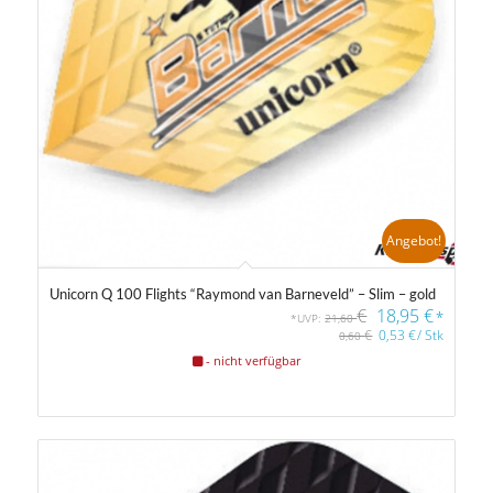
Angebot!
Unicorn Q 100 Flights “Raymond van Barneveld” – Slim – gold
€
18,95
€
*
*UVP:
21,60
€
0,53
€
/
Stk
0,60
- nicht verfügbar