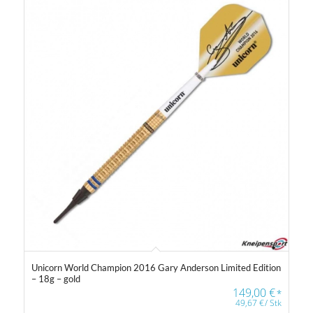
1 €
149 €
1
38
75
112
149
Gewicht
14 g
40 g
Farbfilter
Unicorn World Champion 2016 Gary Anderson Limited Edition
– 18g – gold
149,00
€
*
49,67
€
/
Stk
Farbfilter