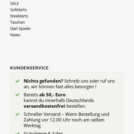
SALE
Softdarts
Steeldarts
Taschen
Dart Spieler
News
KUNDENSERVICE
Nichts gefunden?
Schreib uns oder ruf uns
an, wir können fast alles besorgen !
Bereits
ab 50,- Euro
kannst du innerhalb Deutschlands
versandkostenfrei
bestellen.
Schneller Versand – Wenn Bestellung und
Zahlung vor 12.00 Uhr noch am selben
Werktag
Gutscheine & Sales