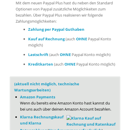
Mit dem neuen Paypal Plus hast du neben den Standard
Optionen von Paypal zusätzliche Möglichkeiten zum
bezahlen. Über Paypal Plus realisieren wir folgende
Zahlungsmöglichkeiten:
Zahlung per Paypal Guthaben
Kauf auf Rechnung
(auch
OHNE
Paypal Konto
möglich)
Lastschrift
(auch
OHNE
Paypal Konto möglich)
Kreditkarten
(auch
OHNE
Paypal Konto möglich)
(aktuell nicht möglich, technische
Wartungsarbeiten)
Amazon Payments
Wenn du bereits eine Amazon Konto hast kannst du
bei uns auch über deinen Amazon Account bezahlen.
Klarna Rechnungskauf
und Klarna