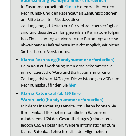
Ratenzahlung
(
Handynummer erforderlich
)
In Zusammenarbeit mit
Klarna
bieten wir Ihnen den
Rechnungs- und den Ratenkauf als Zahlungsoptionen
an. Bitte beachten Sie, dass diese
Zahlungsmöglichkeiten nur für Verbraucher verfügbar
sind und dass die Zahlung jeweils an Klarna zu erfolgen
hat. Eine Lieferung an eine von der Rechnungsadresse
abweichende Lieferadresse ist nicht möglich, wir bitten
Sie hierfür um Verständnis.
Klarna Rechnung (Handynummer erforderlich)
Beim Kauf auf Rechnung mit Klarna bekommen Sie
immer zuerst die Ware und Sie haben immer eine
Zahlungsfrist von 14 Tagen. Die vollständigen AGB zum
Rechnungskauf finden Sie
hier
.
Klarna Ratenkauf (ab 150 Euro
Warenkorb) (Handynummer erforderlich)
Mit dem Finanzierungsservice von Klarna können Sie
Ihren Einkauf flexibel in monatlichen Raten von
mindestens 1/24 des Gesamtbetrages (mindestens
jedoch 6,95 €) bezahlen. Weitere Informationen zum
Klarna Ratenkauf einschließlich der Allgemeinen