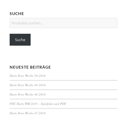
SUCHE
Suche
NEUESTE BEITRÄGE
Darts News Woche 50-2018
Darts News Woche 49-2018
Darts News Woche 48-2018
PDC Darts WM 2019 – Spielplan und PDF
Darts News Woche 47-2018