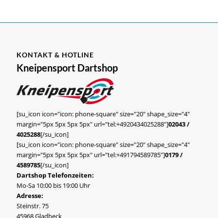
KONTAKT & HOTLINE
Kneipensport Dartshop
[su_icon icon="icon: phone-square" size="20" shape_size="4"
margin="5px 5px 5px 5px" url="tel:+4920434025288"]
02043 /
4025288
[/su_icon]
[su_icon icon="icon: phone-square" size="20" shape_size="4"
margin="5px 5px 5px 5px" url="tel:+491794589785"]
0179 /
4589785
[/su_icon]
Dartshop Telefonzeiten:
Mo-Sa 10:00 bis 19:00 Uhr
Adresse:
Steinstr. 75
45968 Gladbeck