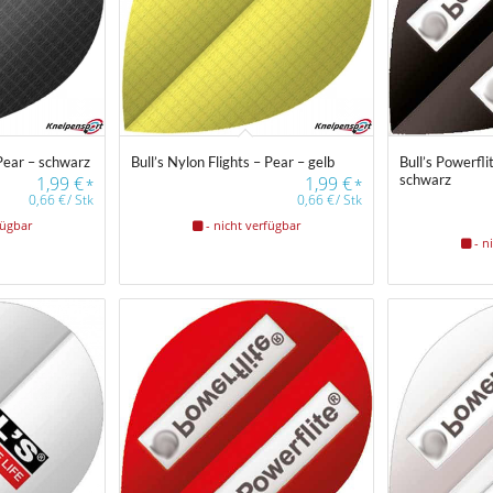
 Pear – schwarz
Bull’s Nylon Flights – Pear – gelb
Bull’s Powerfli
schwarz
1,99
€
1,99
€
*
*
0,66
€
/
Stk
0,66
€
/
Stk
fügbar
- nicht verfügbar
- n