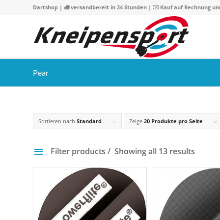
Dartshop
|
versandbereit in 24 Stunden |
Kauf auf Rechnung un
Pear
Sortieren nach
Standard
Zeige
20 Produkte pro Seite
Filter products
Showing all 13 results
Preis
1 €
8 
1
3
5
6
8