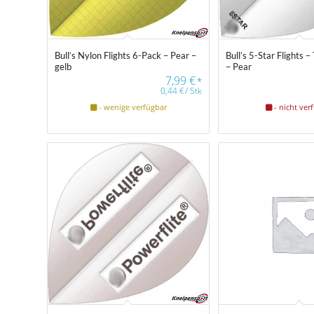
Bull’s Nylon Flights 6-Pack – Pear –
Bull’s 5-Star Flights 
gelb
– Pear
7,99
€
*
0,44
€
/
Stk
- wenige verfügbar
- nicht ver