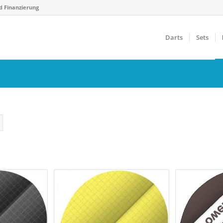
d Finanzierung
Darts
Sets
Gewicht
F
€
14 g
40 g
Farbfilter