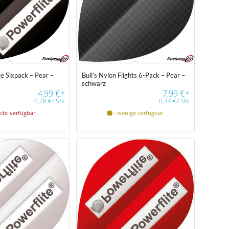
te Sixpack – Pear –
Bull’s Nylon Flights 6-Pack – Pear –
schwarz
4,99
€
7,99
€
*
*
0,28
€
/
Stk
0,44
€
/
Stk
icht verfügbar
- wenige verfügbar