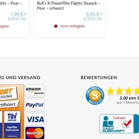
ights – Pear –
Bull’s X-Powerflite Flights Sixpack –
Pear – schwarz
1,99
€
5,95
€
*
*
0,66
€
/
Stk
0,33
€
/
Stk
fügbar
- nicht verfügbar
G UND VERSAND
BEWERTUNGEN