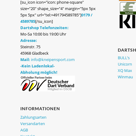
[su_icon icon="icon: phone-square"
size="20" shape_size="4" margin="5px 5px
5px 5px" url="tel:+491794589785"]
0179 /
4589785
[/su_icon]
Dartshop Telefonzeiten:
Mo-Sa 10:00 bis 19:00 Uhr
Adresse:
Steinstr. 75
DARTS
45968 Gladbeck
BULL’s
Mail:
info@kneipensport.com
Unicorn
-Kein Ladenlokal-
XQ Max
Abholung möglich!
Winmau
INFORMATIONEN
Zahlungsarten
Versandarten
AGB