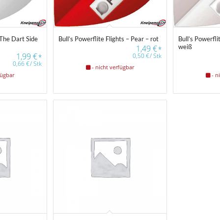
– The Dart Side
Bull’s Powerflite Flights – Pear – rot
Bull’s Powerfli
weiß
1,49
€
*
1,99
€
0,50
€
/
Stk
*
0,66
€
/
Stk
- nicht verfügbar
fügbar
- n