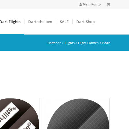
Mein Konto
Dart Flights
Dartscheiben
SALE
Dart-Shop
Dartshop
>
Flights
>
Flight Formen
>
Pear
arbfilter