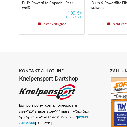
Bull’s Powerflite Sixpack – Pear –
Bull’s X-Powerflite Fl
weiß
schwarz
4,99
€
*
0,28
€
/
Stk
- nicht verfügbar
- nicht ver
KONTAKT & HOTLINE
ZAHLUN
Kneipensport Dartshop
[su_icon icon="icon: phone-square"
size="20" shape_size="4" margin="5px 5px
5px 5px" url="tel:+4920434025288"]
02043
/ 4025288
[/su_icon]