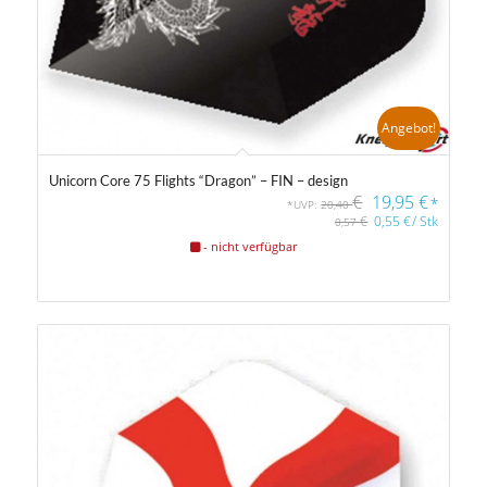
Angebot!
Unicorn Core 75 Flights “Dragon” – FIN – design
€
19,95
€
*
*UVP:
20,40
€
0,55
€
/
Stk
0,57
- nicht verfügbar