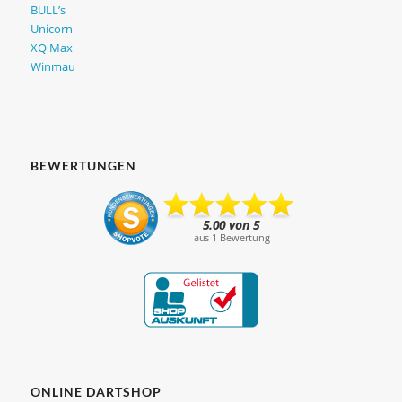
BULL’s
Unicorn
XQ Max
Winmau
BEWERTUNGEN
ONLINE DARTSHOP