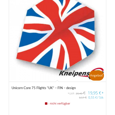
Angebot!
Unicorn Core 75 Flights “UK” – FIN – design
€
19,95
€
*
*UVP:
20,40
€
0,55
€
/
Stk
0,57
- nicht verfügbar