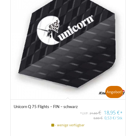
Angebot!
Unicorn Q 75 Flights – FIN – schwarz
€
18,95
€
*
*UVP:
21,60
€
0,53
€
/
Stk
0,60
- wenige verfügbar