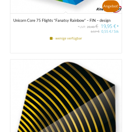
Angebot!
Unicorn Core 75 Flights “Fanatsy Rainbow” – FIN – design
€
19,95
€
*
*UVP:
20,40
€
0,55
€
/
Stk
0,57
- wenige verfügbar