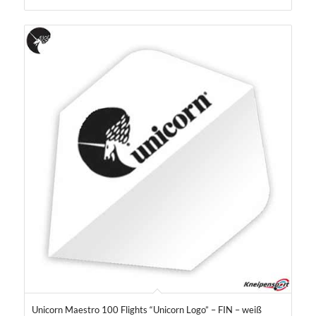
Unicorn Maestro 100 Flights “Unicorn Logo” – FIN – weiß