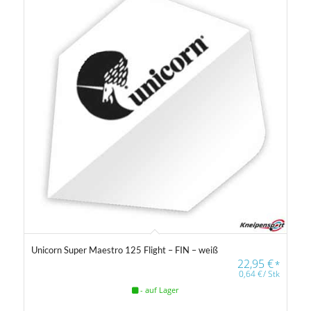
17
19
20
22
23
Gewicht
14 g
40 g
Farbfilter
Unicorn Super Maestro 125 Flight – FIN – weiß
22,95
€
*
0,64
€
/
Stk
Farbfilter
- auf Lager