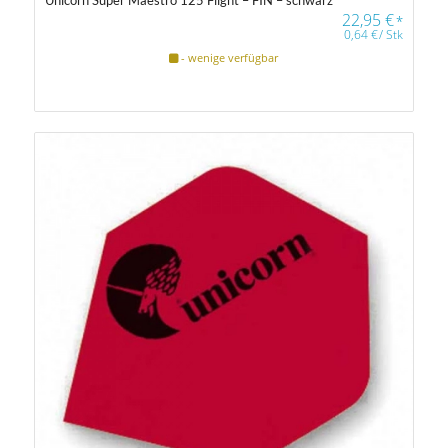
22,95
€
*
0,64
€
/
Stk
- wenige verfügbar