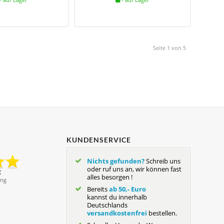
Seite 1 von 5
KUNDENSERVICE
Nichts gefunden?
Schreib uns
oder ruf uns an, wir können fast
alles besorgen !
Bereits
ab 50,- Euro
kannst du innerhalb
Deutschlands
versandkostenfrei
bestellen.