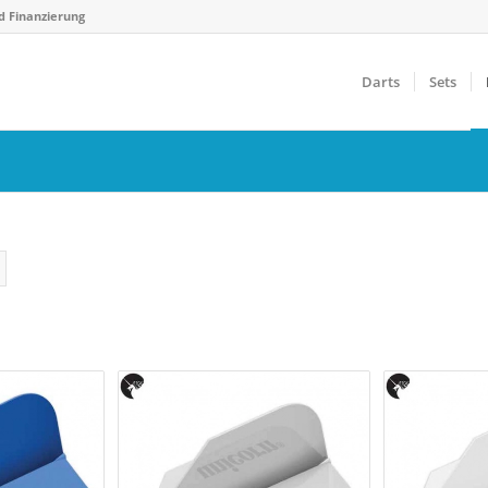
d Finanzierung
Darts
Sets
Gewicht
F
€
14 g
40 g
0
Farbfilter