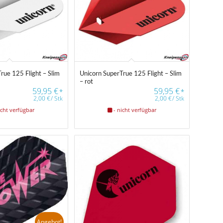
rue 125 Flight – Slim
Unicorn SuperTrue 125 Flight – Slim
– rot
59,95
€
59,95
€
*
*
2,00
€
/
Stk
2,00
€
/
Stk
icht verfügbar
- nicht verfügbar
Angebot!