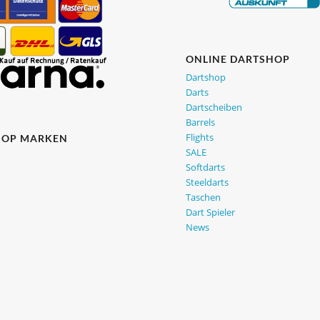
ONLINE DARTSHOP
Dartshop
Darts
Dartscheiben
Barrels
Flights
HOP MARKEN
SALE
Softdarts
Steeldarts
Taschen
Dart Spieler
News