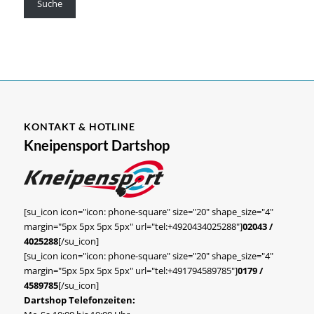
Suche
KONTAKT & HOTLINE
Kneipensport Dartshop
[su_icon icon="icon: phone-square" size="20" shape_size="4"
margin="5px 5px 5px 5px" url="tel:+4920434025288"]
02043 /
4025288
[/su_icon]
[su_icon icon="icon: phone-square" size="20" shape_size="4"
margin="5px 5px 5px 5px" url="tel:+491794589785"]
0179 /
4589785
[/su_icon]
Dartshop Telefonzeiten: