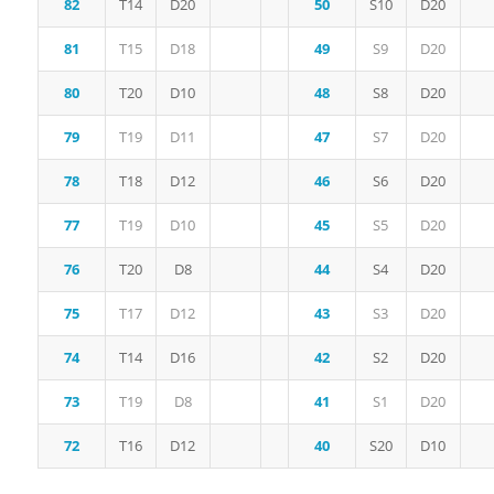
82
T14
D20
50
S10
D20
81
T15
D18
49
S9
D20
80
T20
D10
48
S8
D20
79
T19
D11
47
S7
D20
78
T18
D12
46
S6
D20
77
T19
D10
45
S5
D20
76
T20
D8
44
S4
D20
75
T17
D12
43
S3
D20
74
T14
D16
42
S2
D20
73
T19
D8
41
S1
D20
72
T16
D12
40
S20
D10