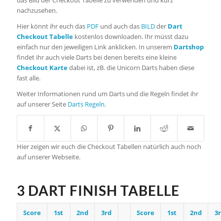
das Bild der Checkout Tabelle zu verwenden und kurz
nachzusehen.
Hier könnt ihr euch das
PDF
und auch das
BILD
der
Dart
Checkout Tabelle
kostenlos downloaden. Ihr müsst dazu
einfach nur den jeweiligen Link anklicken. In unserem
Dartshop
findet ihr auch viele Darts bei denen bereits eine kleine
Checkout Karte
dabei ist, zB. die Unicorn Darts haben diese
fast alle.
Weiter Informationen rund um Darts und die Regeln findet ihr
auf unserer Seite
Darts Regeln
.
Hier zeigen wir euch die Checkout Tabellen natürlich auch noch
auf unserer Webseite.
3 DART FINISH TABELLE
Score
1st
2nd
3rd
Score
1st
2nd
3