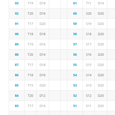
93
T19
D18
61
T11
D14
92
T20
D16
60
S20
D20
91
T17
D20
59
S19
D20
90
T18
D18
58
S18
D20
89
T19
D16
57
S17
D20
88
T20
D14
56
S16
D20
87
T17
D18
55
S15
D20
86
T18
D16
54
S14
D20
85
T15
D20
53
S13
D20
84
T20
D12
52
S12
D20
83
T17
D16
51
S11
D20