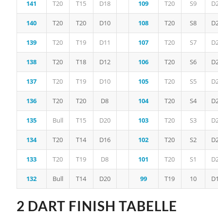
141
T20
T15
D18
109
T20
S9
D
140
T20
T20
D10
108
T20
S8
D
139
T20
T19
D11
107
T20
S7
D
138
T20
T18
D12
106
T20
S6
D
137
T20
T19
D10
105
T20
S5
D
136
T20
T20
D8
104
T20
S4
D
135
Bull
T15
D20
103
T20
S3
D
134
T20
T14
D16
102
T20
S2
D
133
T20
T19
D8
101
T20
S1
D
132
Bull
T14
D20
99
T19
10
D
2 DART FINISH TABELLE