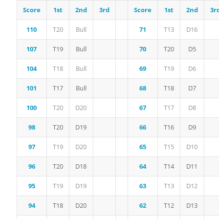
Score
1st
2nd
3rd
Score
1st
2nd
3r
110
T20
Bull
71
T13
D16
107
T19
Bull
70
T20
D5
104
T18
Bull
69
T19
D6
101
T17
Bull
68
T18
D7
100
T20
D20
67
T17
D8
98
T20
D19
66
T16
D9
97
T19
D20
65
T15
D10
96
T20
D18
64
T14
D11
95
T19
D19
63
T13
D12
94
T18
D20
62
T12
D13