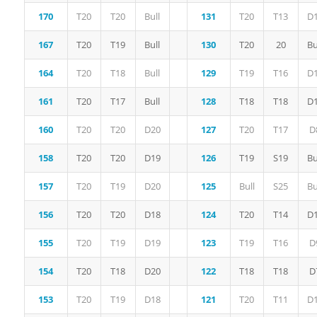
170
T20
T20
Bull
131
T20
T13
D
167
T20
T19
Bull
130
T20
20
Bu
164
T20
T18
Bull
129
T19
T16
D
161
T20
T17
Bull
128
T18
T18
D
160
T20
T20
D20
127
T20
T17
D
158
T20
T20
D19
126
T19
S19
Bu
157
T20
T19
D20
125
Bull
S25
Bu
156
T20
T20
D18
124
T20
T14
D
155
T20
T19
D19
123
T19
T16
D
154
T20
T18
D20
122
T18
T18
D
153
T20
T19
D18
121
T20
T11
D