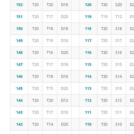
152
T20
T20
D16
120
T20
S20
D
151
T20
T17
D20
119
T19
T12
D
150
T20
T18
D18
118
T20
S18
D
149
T20
T19
D16
117
T20
S17
D
148
T20
T16
D20
116
T20
S16
D
147
T20
T17
D18
115
T20
S15
D
146
T20
T18
D16
114
T20
S14
D
145
T20
T15
D20
113
T20
S13
D
144
T20
T20
D12
112
T20
S12
D
143
T20
T17
D16
111
T20
S11
D
142
T20
T14
D20
110
T20
S10
D