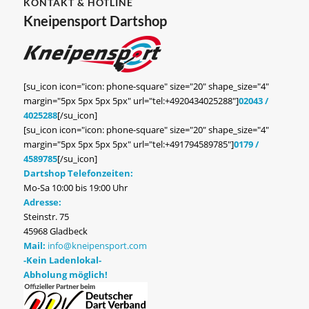
KONTAKT & HOTLINE
Kneipensport Dartshop
[su_icon icon="icon: phone-square" size="20" shape_size="4"
margin="5px 5px 5px 5px" url="tel:+4920434025288"]
02043 /
4025288
[/su_icon]
[su_icon icon="icon: phone-square" size="20" shape_size="4"
margin="5px 5px 5px 5px" url="tel:+491794589785"]
0179 /
4589785
[/su_icon]
Dartshop Telefonzeiten:
Mo-Sa 10:00 bis 19:00 Uhr
Adresse:
Steinstr. 75
45968 Gladbeck
Mail:
info@kneipensport.com
-Kein Ladenlokal-
Abholung möglich!