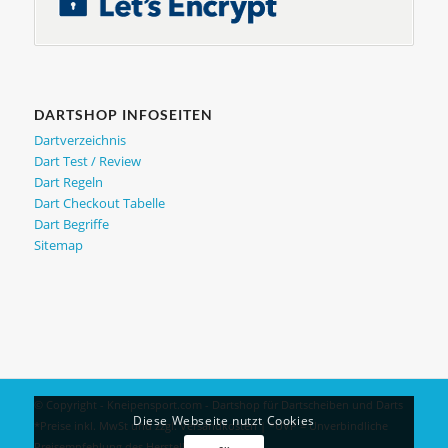
DARTSHOP INFOSEITEN
Dartverzeichnis
Dart Test / Review
Dart Regeln
Dart Checkout Tabelle
Dart Begriffe
Sitemap
© Copyright - Kneipensport.com -
Dartshop
für
Dartscheiben
und
Darts
Diese Webseite nutzt Cookies
*Preise inkl. MwSt und zzgl.
Versandkosten
| *UVP = Unverbindliche
Preisempfehlung des Herstellers