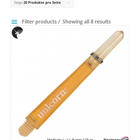
Zeige
20 Produkte pro Seite
Filter products
Showing all 8 results
Preis
2 €
15 €
2
5
9
12
15
Gewicht
14 g
40 g
Farbfilter