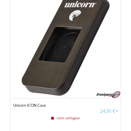
24
24
25
25
25
Gewicht
14 g
40 g
Farbfilter
Unicorn ICON Case
24,95
€
*
- nicht verfügbar
Farbfilter