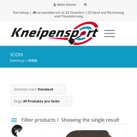
Mein Konto
Dartshop
|
versandbereit in 24 Stunden |
Kauf auf Rechnung
und Finanzierung
ICON
Dartshop
>
ICON
Sortieren nach
Standard
Zeige
20 Produkte pro Seite
Filter products
Showing the single result
Preis
24 €
25 €