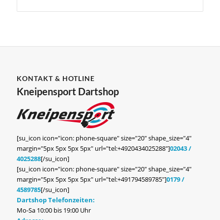
KONTAKT & HOTLINE
Kneipensport Dartshop
[su_icon icon="icon: phone-square" size="20" shape_size="4"
margin="5px 5px 5px 5px" url="tel:+4920434025288"]
02043 /
4025288
[/su_icon]
[su_icon icon="icon: phone-square" size="20" shape_size="4"
margin="5px 5px 5px 5px" url="tel:+491794589785"]
0179 /
4589785
[/su_icon]
Dartshop Telefonzeiten:
Mo-Sa 10:00 bis 19:00 Uhr