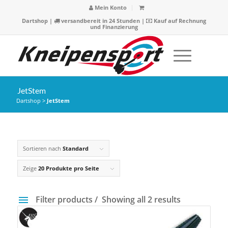
Mein Konto
Dartshop
|
versandbereit in 24 Stunden |
Kauf auf Rechnung
und Finanzierung
JetStem
Dartshop
>
JetStem
Sortieren nach
Standard
Zeige
20 Produkte pro Seite
Filter products
Showing all 2 results
Preis
3 €
4 €