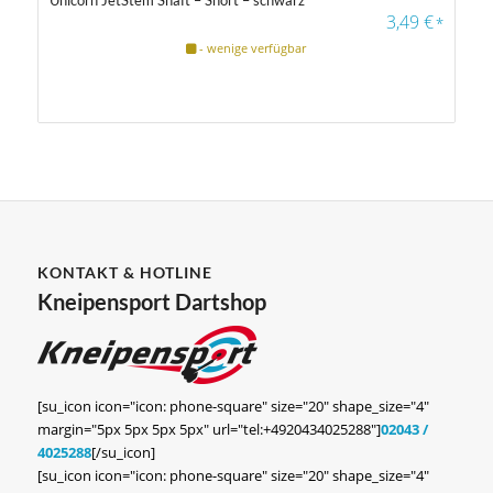
3,49
€
*
- wenige verfügbar
KONTAKT & HOTLINE
Kneipensport Dartshop
[su_icon icon="icon: phone-square" size="20" shape_size="4"
margin="5px 5px 5px 5px" url="tel:+4920434025288"]
02043 /
4025288
[/su_icon]
[su_icon icon="icon: phone-square" size="20" shape_size="4"