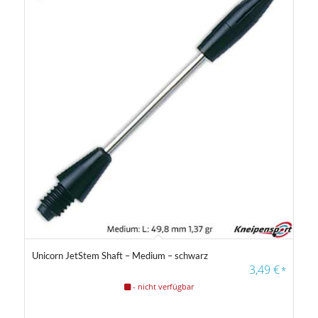
3
3
4
4
4
Gewicht
14 g
40 g
Farbfilter
Unicorn JetStem Shaft – Medium – schwarz
3,49
€
*
- nicht verfügbar
Farbfilter