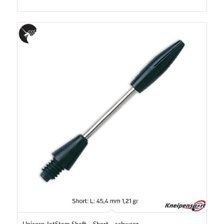
Unicorn JetStem Shaft – Short – schwarz