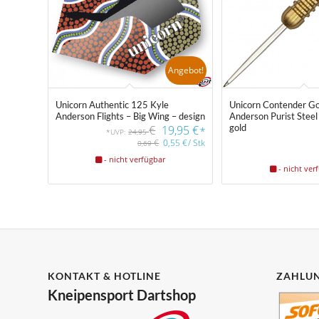
Angebot!
Unicorn Authentic 125 Kyle
Unicorn Contender Go
Anderson Flights – Big Wing – design
Anderson Purist Steel
gold
€
19,95
€
*
*UVP:
24,95
€
0,55
€
/
Stk
0,69
- nicht verfügbar
- nicht ver
KONTAKT & HOTLINE
ZAHLUN
Kneipensport Dartshop