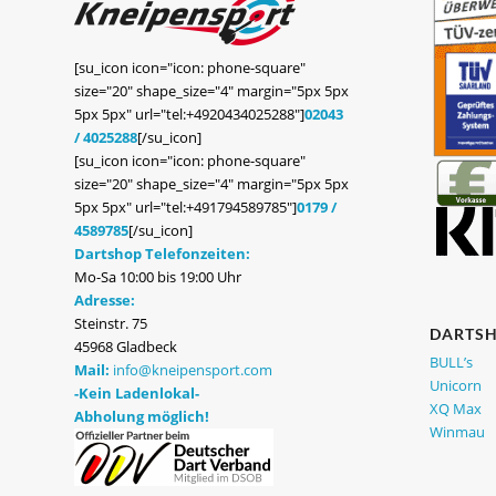
[su_icon icon="icon: phone-square"
size="20" shape_size="4" margin="5px 5px
5px 5px" url="tel:+4920434025288"]
02043
/ 4025288
[/su_icon]
[su_icon icon="icon: phone-square"
size="20" shape_size="4" margin="5px 5px
5px 5px" url="tel:+491794589785"]
0179 /
4589785
[/su_icon]
Dartshop Telefonzeiten:
Mo-Sa 10:00 bis 19:00 Uhr
Adresse:
Steinstr. 75
DARTS
45968 Gladbeck
BULL’s
Mail:
info@kneipensport.com
Unicorn
-Kein Ladenlokal-
XQ Max
Abholung möglich!
Winmau