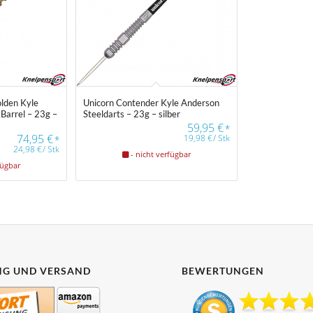
lden Kyle
Unicorn Contender Kyle Anderson
 Barrel – 23g –
Steeldarts – 23g – silber
59,95
€
*
74,95
€
19,98
€
/
Stk
*
24,98
€
/
Stk
- nicht verfügbar
fügbar
G UND VERSAND
BEWERTUNGEN