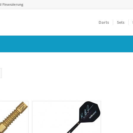
d Finanzierung
Darts
Sets
Gewicht
F
€
14 g
40 g
5
Farbfilter