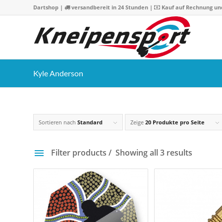
Dartshop
|
versandbereit in 24 Stunden |
Kauf auf Rechnung un
Kyle Anderson
Sortieren nach
Standard
Zeige
20 Produkte pro Seite
Filter products
Showing all 3 results
Preis
19 €
75 
19
33
47
61
7