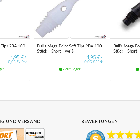
t Tips 2BA 100
Bull’s Mega Point Soft Tips 2BA 100
Bull’s Mega Po
Stück – Short – weiß
Stück – Short 
4,95
€
4,95
€
*
*
0,05
€
/
Stk
0,05
€
/
Stk
ger
- auf Lager
G UND VERSAND
BEWERTUNGEN