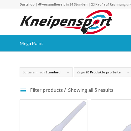
Dartshop
|
versandbereit in 24 Stunden |
Kauf auf Rechnung un
Mega Point
Sortieren nach
Standard
Zeige
20 Produkte pro Seite
Filter products
Showing all 5 results
Preis
4 €
25 
4
9
15
20
2