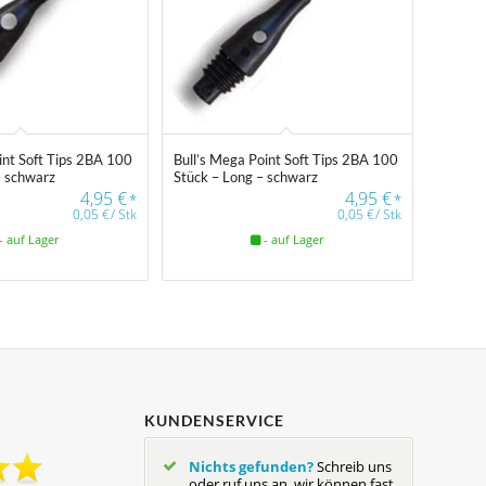
int Soft Tips 2BA 100
Bull’s Mega Point Soft Tips 2BA 100
– schwarz
Stück – Long – schwarz
4,95
€
4,95
€
*
*
0,05
€
/
Stk
0,05
€
/
Stk
- auf Lager
- auf Lager
KUNDENSERVICE
Nichts gefunden?
Schreib uns
oder ruf uns an, wir können fast