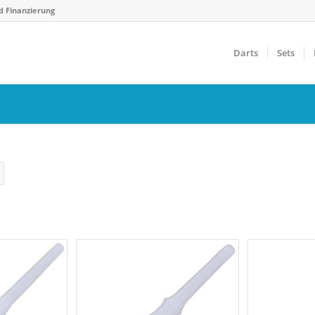
d Finanzierung
Darts
Sets
Gewicht
F
€
14 g
40 g
5
Farbfilter