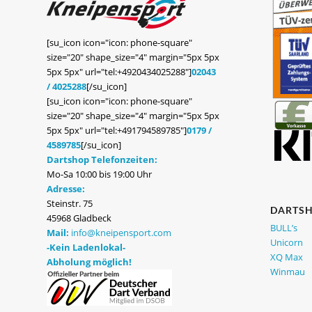
[su_icon icon="icon: phone-square"
size="20" shape_size="4" margin="5px 5px
5px 5px" url="tel:+4920434025288"]
02043
/ 4025288
[/su_icon]
[su_icon icon="icon: phone-square"
size="20" shape_size="4" margin="5px 5px
5px 5px" url="tel:+491794589785"]
0179 /
4589785
[/su_icon]
Dartshop Telefonzeiten:
Mo-Sa 10:00 bis 19:00 Uhr
Adresse:
Steinstr. 75
DARTS
45968 Gladbeck
BULL’s
Mail:
info@kneipensport.com
Unicorn
-Kein Ladenlokal-
XQ Max
Abholung möglich!
Winmau