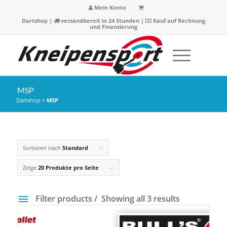
Mein Konto
Dartshop
|
versandbereit in 24 Stunden |
Kauf auf Rechnung
und Finanzierung
MSP
Dartshop
>
MSP
Sortieren nach
Standard
Zeige
20 Produkte pro Seite
Filter products
Showing all 3 results
Preis
24 €
25 €