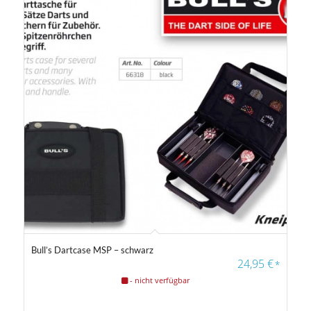
24
24
25
25
25
Gewicht
14 g
40 g
Farbfilter
Bull’s Dartcase MSP – schwarz
4.67
24,95
€
*
- nicht verfügbar
Farbfilter