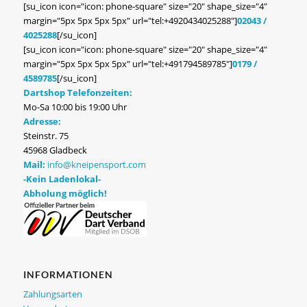
[su_icon icon="icon: phone-square" size="20" shape_size="4"
margin="5px 5px 5px 5px" url="tel:+4920434025288"]
02043 /
4025288
[/su_icon]
[su_icon icon="icon: phone-square" size="20" shape_size="4"
margin="5px 5px 5px 5px" url="tel:+491794589785"]
0179 /
4589785
[/su_icon]
Dartshop Telefonzeiten:
Mo-Sa 10:00 bis 19:00 Uhr
Adresse:
Steinstr. 75
45968 Gladbeck
Mail:
info@kneipensport.com
-Kein Ladenlokal-
Abholung möglich!
INFORMATIONEN
Zahlungsarten