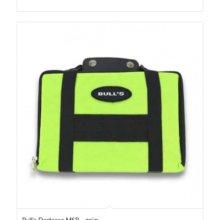
Bull’s Dartcase MSP – grün