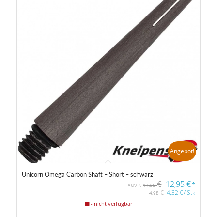
9
10
11
12
13
Gewicht
14 g
40 g
Farbfilter
Angebot!
Unicorn Omega Carbon Shaft – Short – schwarz
€
12,95
€
*
*UVP:
14,95
€
4,32
€
/
Stk
4,98
Farbfilter
- nicht verfügbar