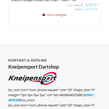
€
9,95
€
*
*UVP:
10,95
€
3,32
€
/
Stk
3,65
- nicht verfügbar
KONTAKT & HOTLINE
Kneipensport Dartshop
[su_icon icon="icon: phone-square" size="20" shape_size="4"
margin="5px 5px 5px 5px" url="tel:+4920434025288"]
02043 /
4025288
[/su_icon]
[su_icon icon="icon: phone-square" size="20" shape_size="4"