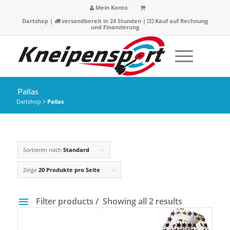
Mein Konto
Dartshop
|
versandbereit in 24 Stunden |
Kauf auf Rechnung
und Finanzierung
Pallas
Dartshop
>
Pallas
Sortieren nach
Standard
Zeige
20 Produkte pro Seite
Filter products
Showing all 2 results
Preis
21 €
22 €