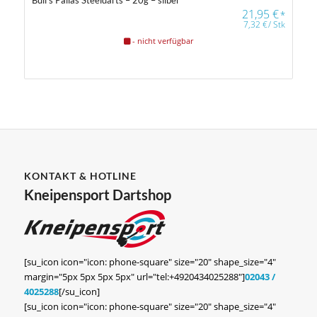
Bull’s Pallas Steeldarts – 20g – silber
21,95
€
*
7,32
€
/
Stk
- nicht verfügbar
KONTAKT & HOTLINE
Kneipensport Dartshop
[su_icon icon="icon: phone-square" size="20" shape_size="4"
margin="5px 5px 5px 5px" url="tel:+4920434025288"]
02043 /
4025288
[/su_icon]
[su_icon icon="icon: phone-square" size="20" shape_size="4"