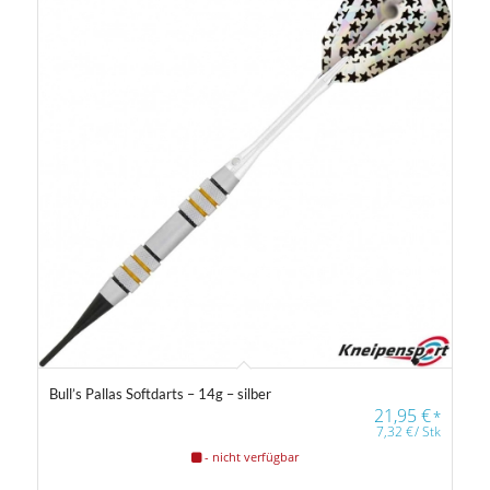
21
21
22
22
22
Gewicht
14 g
40 g
Farbfilter
Bull’s Pallas Softdarts – 14g – silber
21,95
€
*
7,32
€
/
Stk
Farbfilter
- nicht verfügbar