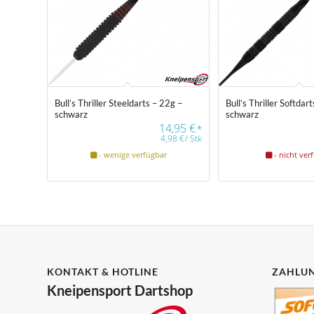
Bull’s Thriller Steeldarts – 22g –
Bull’s Thriller Softdar
schwarz
schwarz
14,95
€
*
4,98
€
/
Stk
- wenige verfügbar
- nicht ver
KONTAKT & HOTLINE
ZAHLUN
Kneipensport Dartshop