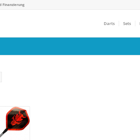
d Finanzierung
Darts
Sets
Gewicht
F
€
14 g
40 g
5
Farbfilter