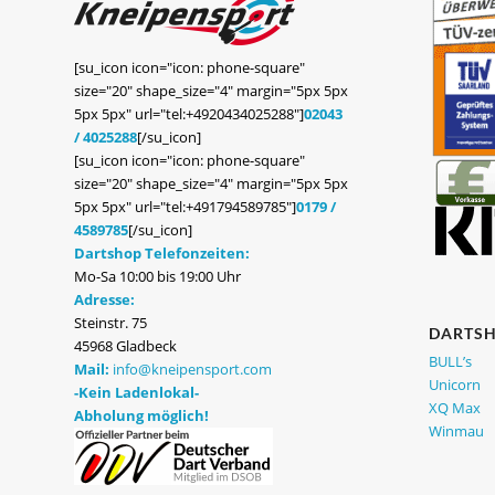
[su_icon icon="icon: phone-square"
size="20" shape_size="4" margin="5px 5px
5px 5px" url="tel:+4920434025288"]
02043
/ 4025288
[/su_icon]
[su_icon icon="icon: phone-square"
size="20" shape_size="4" margin="5px 5px
5px 5px" url="tel:+491794589785"]
0179 /
4589785
[/su_icon]
Dartshop Telefonzeiten:
Mo-Sa 10:00 bis 19:00 Uhr
Adresse:
Steinstr. 75
DARTS
45968 Gladbeck
BULL’s
Mail:
info@kneipensport.com
Unicorn
-Kein Ladenlokal-
XQ Max
Abholung möglich!
Winmau