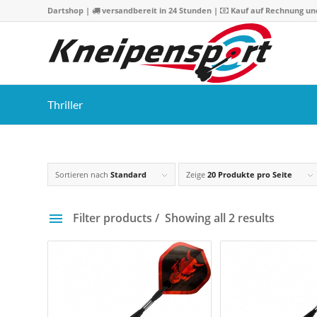
Dartshop
|
versandbereit in 24 Stunden |
Kauf auf Rechnung un
Thriller
Sortieren nach
Standard
Zeige
20 Produkte pro Seite
Filter products
Showing all 2 results
Preis
14 €
15 
14
14
15
15
1