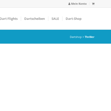
Mein Konto
Dart Flights
Dartscheiben
SALE
Dart-Shop
Dartshop
>
Thriller
arbfilter