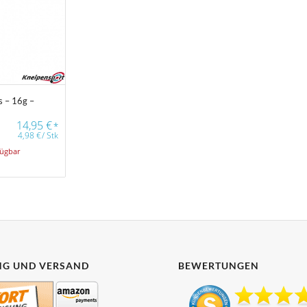
ts – 16g –
14,95
€
*
4,98
€
/
Stk
fügbar
G UND VERSAND
BEWERTUNGEN