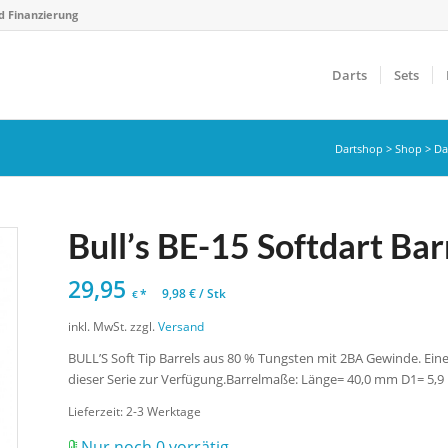
d Finanzierung
Darts
Sets
Dartshop
>
Shop
>
Da
Bull’s BE-15 Softdart Barr
29,95
*
9,98
€
/
Stk
€
inkl. MwSt.
zzgl.
Versand
BULL’S Soft Tip Barrels aus 80 % Tungsten mit 2BA Gewinde. Eine
dieser Serie zur Verfügung.Barrelmaße: Länge= 40,0 mm D1= 5,
Lieferzeit:
2-3 Werktage
Nur noch 0 vorrätig