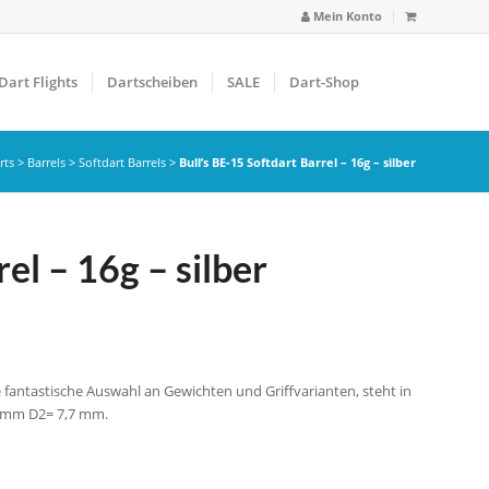
Mein Konto
Dart Flights
Dartscheiben
SALE
Dart-Shop
rts
>
Barrels
>
Softdart Barrels
>
Bull’s BE-15 Softdart Barrel – 16g – silber
el – 16g – silber
 fantastische Auswahl an Gewichten und Griffvarianten, steht in
9 mm D2= 7,7 mm.