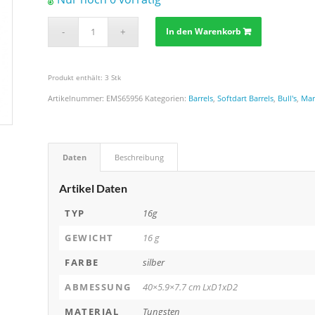
In den Warenkorb
Produkt enthält: 3
Stk
Artikelnummer:
EMS65956
Kategorien:
Barrels
,
Softdart Barrels
,
Bull's
,
Mar
Daten
Beschreibung
Artikel Daten
TYP
16g
GEWICHT
16 g
FARBE
silber
ABMESSUNG
40×5.9×7.7 cm LxD1xD2
MATERIAL
Tungsten