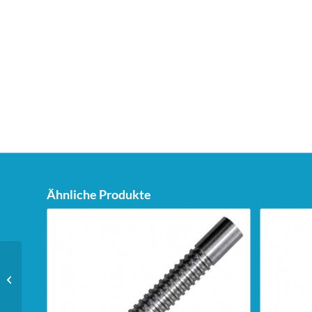
Ähnliche Produkte
Bull’s Powerflite Flights
– A-Standard – weiß