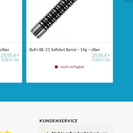
silber
Bull’s BE-21 Softdart Barrel – 14g – silber
29,95
€
29,95
€
*
*
9,98
€
/
Stk
9,98
€
/
Stk
- nicht verfügbar
KUNDENSERVICE