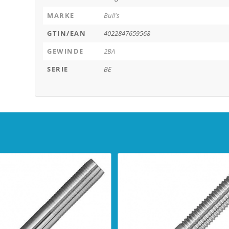
MARKE
Bull's
GTIN/EAN
4022847659568
GEWINDE
2BA
SERIE
BE