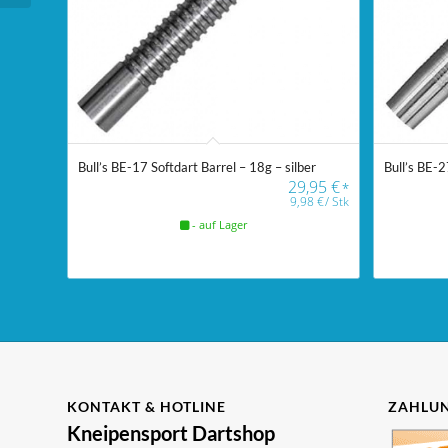
Bull’s BE-17 Softdart Barrel – 18g – silber
Bull’s BE-2
29,95
€
*
9,98
€
/
Stk
- auf Lager
KONTAKT & HOTLINE
ZAHLUN
Kneipensport Dartshop