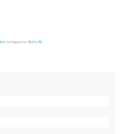
ken
Schlagwörter:
Bull's
,
BE