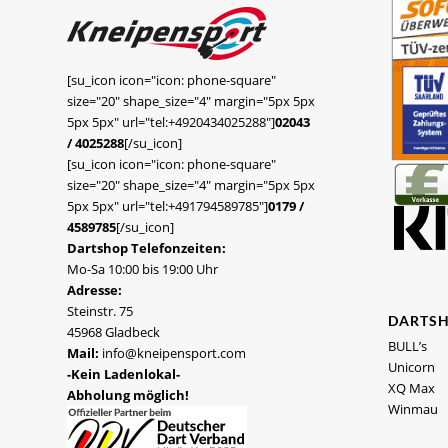
[su_icon icon="icon: phone-square"
size="20" shape_size="4" margin="5px 5px
5px 5px" url="tel:+4920434025288"]
02043
/ 4025288
[/su_icon]
[su_icon icon="icon: phone-square"
size="20" shape_size="4" margin="5px 5px
5px 5px" url="tel:+491794589785"]
0179 /
4589785
[/su_icon]
Dartshop Telefonzeiten:
Mo-Sa 10:00 bis 19:00 Uhr
Adresse:
Steinstr. 75
DARTS
45968 Gladbeck
BULL’s
Mail:
info@kneipensport.com
Unicorn
-Kein Ladenlokal-
XQ Max
Abholung möglich!
Winmau