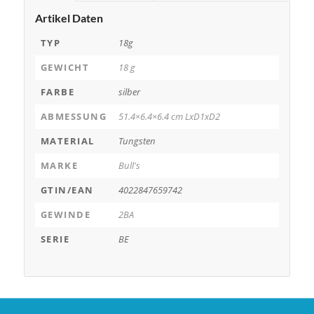
Artikel Daten
TYP
18g
GEWICHT
18 g
FARBE
silber
ABMESSUNG
51.4×6.4×6.4 cm LxD1xD2
MATERIAL
Tungsten
MARKE
Bull's
GTIN/EAN
4022847659742
GEWINDE
2BA
SERIE
BE