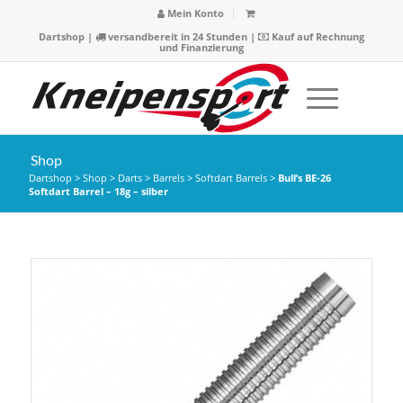
Mein Konto
Dartshop
|
versandbereit in 24 Stunden |
Kauf auf Rechnung
und Finanzierung
Shop
Dartshop
>
Shop
>
Darts
>
Barrels
>
Softdart Barrels
>
Bull’s BE-26
Softdart Barrel – 18g – silber