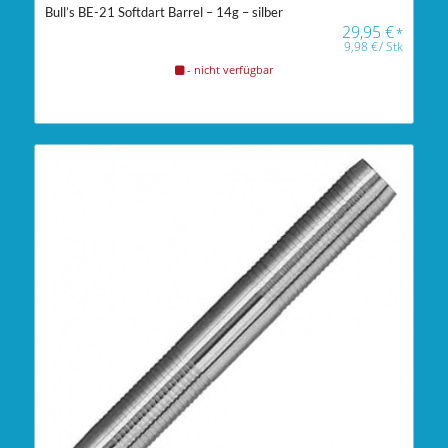
Bull’s BE-21 Softdart Barrel – 14g – silber
29,95
€
*
9,98
€
/
Stk
- nicht verfügbar