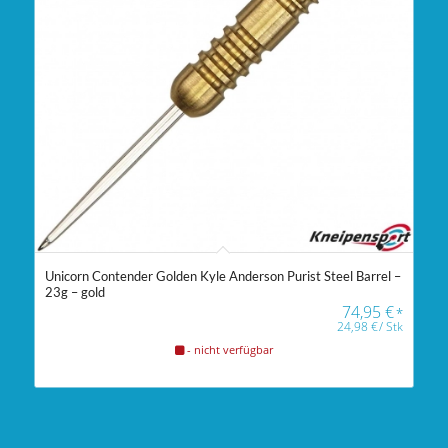
Unicorn Contender Golden Kyle Anderson Purist Steel Barrel –
23g – gold
74,95
€
*
24,98
€
/
Stk
- nicht verfügbar