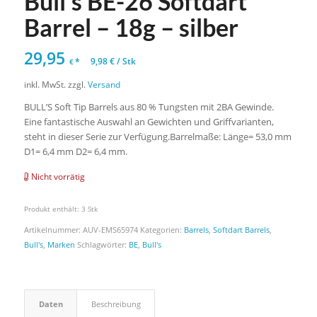
Bull’s BE-26 Softdart
Barrel – 18g – silber
29,95
*
9,98
€
/
Stk
€
inkl. MwSt.
zzgl.
Versand
BULL’S Soft Tip Barrels aus 80 % Tungsten mit 2BA Gewinde.
Eine fantastische Auswahl an Gewichten und Griffvarianten,
steht in dieser Serie zur Verfügung.Barrelmaße: Länge= 53,0 mm
D1= 6,4 mm D2= 6,4 mm.
Nicht vorrätig
Produkt enthält: 3
Stk
Artikelnummer:
AUV-EMS65974
Kategorien:
Barrels
,
Softdart Barrels
,
Bull's
,
Marken
Schlagwörter:
BE
,
Bull's
Daten
Beschreibung