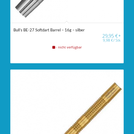
Bull’s BE-27 Softdart Barrel – 16g – silber
29,95
€
*
9,98
€
/
Stk
- nicht verfügbar