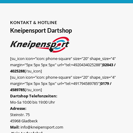
KONTAKT & HOTLINE
Kneipensport Dartshop
[su_icon icon="icon: phone-square" size="20" shape_size="4"
margin="5px 5px 5px 5px" url="tel:+4920434025288"]
02043 /
4025288
[/su_icon]
[su_icon icon="icon: phone-square" size="20" shape_size="4"
margin="5px 5px 5px 5px" url="tel:+491794589785"]
0179 /
4589785
[/su_icon]
Dartshop Telefonzeiten:
Mo-Sa 10:00 bis 19:00 Uhr
Adresse:
Steinstr. 75
45968 Gladbeck
Mail:
info@kneipensport.com