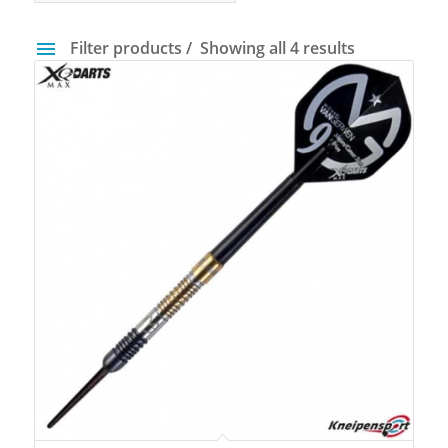
Filter products
Showing all 4 results
Preis
94 €
95 €
94
94
95
95
95
Gewicht
14 g
40 g
Farbfilter