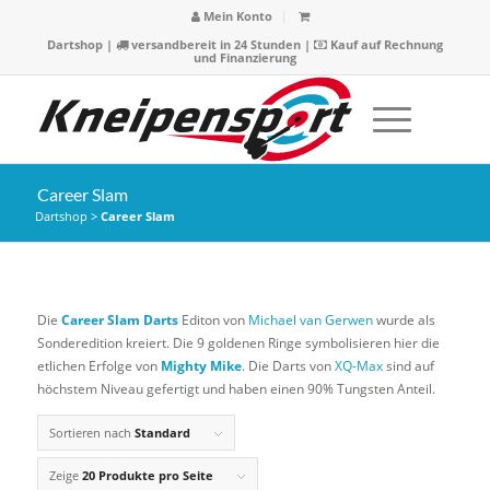
Mein Konto
Dartshop
|
versandbereit in 24 Stunden |
Kauf auf Rechnung
und Finanzierung
Career Slam
Dartshop
>
Career Slam
Die
Career Slam Darts
Editon von
Michael van Gerwen
wurde als
Sonderedition kreiert. Die 9 goldenen Ringe symbolisieren hier die
etlichen Erfolge von
Mighty Mike
. Die Darts von
XQ-Max
sind auf
höchstem Niveau gefertigt und haben einen 90% Tungsten Anteil.
Sortieren nach
Standard
Zeige
20 Produkte pro Seite