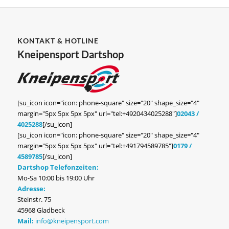
KONTAKT & HOTLINE
Kneipensport Dartshop
[su_icon icon="icon: phone-square" size="20" shape_size="4"
margin="5px 5px 5px 5px" url="tel:+4920434025288"]
02043 /
4025288
[/su_icon]
[su_icon icon="icon: phone-square" size="20" shape_size="4"
margin="5px 5px 5px 5px" url="tel:+491794589785"]
0179 /
4589785
[/su_icon]
Dartshop Telefonzeiten:
Mo-Sa 10:00 bis 19:00 Uhr
Adresse:
Steinstr. 75
45968 Gladbeck
Mail:
info@kneipensport.com