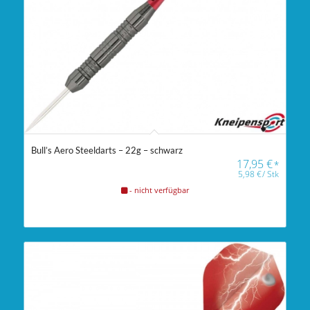
Bull’s Aero Steeldarts – 22g – schwarz
17,95
€
*
5,98
€
/
Stk
- nicht verfügbar