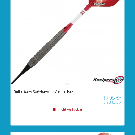
Bull’s Aero Softdarts – 16g – silber
17,95
€
*
5,98
€
/
Stk
- nicht verfügbar