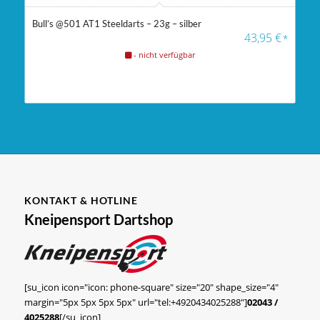
Bull’s @501 AT1 Steeldarts – 23g – silber
43,95
€
*
- nicht verfügbar
KONTAKT & HOTLINE
Kneipensport Dartshop
[su_icon icon="icon: phone-square" size="20" shape_size="4"
margin="5px 5px 5px 5px" url="tel:+4920434025288"]
02043 /
4025288
[/su_icon]