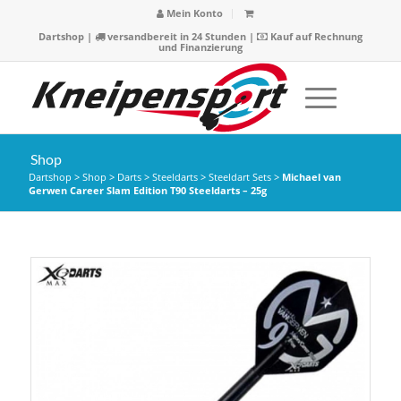
Mein Konto
Dartshop
|
versandbereit in 24 Stunden |
Kauf auf Rechnung
und Finanzierung
Shop
Dartshop
>
Shop
>
Darts
>
Steeldarts
>
Steeldart Sets
>
Michael van
Gerwen Career Slam Edition T90 Steeldarts – 25g