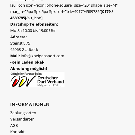
[su_icon icon="icon: phone-square" size="20" shape_size="4"
margin="5px 5px 5px 5px" url="tel:+491794589785"]
0179 /
4589785
[/su_icon]
Dartshop Telefonzeiten:
Mo-Sa 10:00 bis 19:00 Uhr
Adresse:
Steinstr. 75
45968 Gladbeck
Mail:
info@kneipensport.com
-Kein Ladenlokal-
Abholung möglich!
INFORMATIONEN
Zahlungsarten
Versandarten
AGB
Kontakt