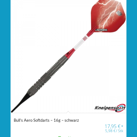
Bull’s Aero Softdarts – 16g – schwarz
17,95
€
*
5,98
€
/
Stk