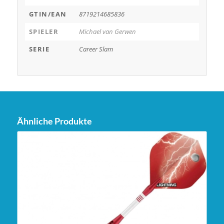
GTIN/EAN
8719214685836
SPIELER
Michael van Gerwen
SERIE
Career Slam
Ähnliche Produkte