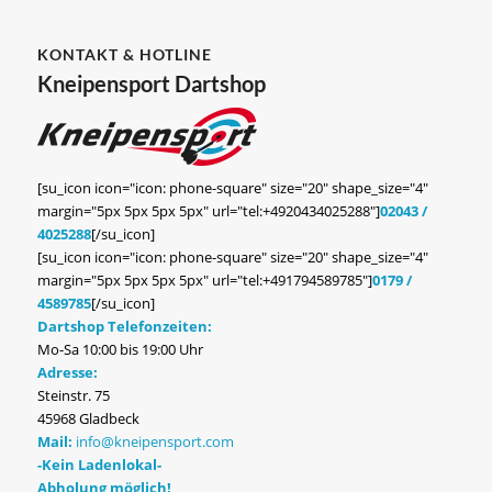
KONTAKT & HOTLINE
Kneipensport Dartshop
[su_icon icon="icon: phone-square" size="20" shape_size="4"
margin="5px 5px 5px 5px" url="tel:+4920434025288"]
02043 /
4025288
[/su_icon]
[su_icon icon="icon: phone-square" size="20" shape_size="4"
margin="5px 5px 5px 5px" url="tel:+491794589785"]
0179 /
4589785
[/su_icon]
Dartshop Telefonzeiten:
Mo-Sa 10:00 bis 19:00 Uhr
Adresse:
Steinstr. 75
45968 Gladbeck
Mail:
info@kneipensport.com
-Kein Ladenlokal-
Abholung möglich!