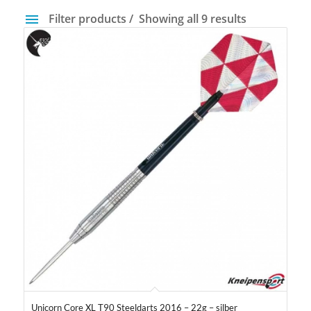
Filter products
Showing all 9 results
Preis
49 €
50 €
49
49
50
50
50
Gewicht
14 g
40 g
Farbfilter
Unicorn Core XL T90 Steeldarts 2016 – 22g – silber