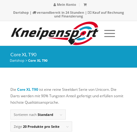
Mein Konto
Dartshop
|
versandbereit in 24 Stunden |
Kauf auf Rechnung
und Finanzierung
Core XL T90
Dartshop
>
Core XL T90
Die
Core XL T90
ist eine reine Steeldart Serie von Unicorn. Die
Darts werden mit 90% Tungsten Anteil gefertigt und erfüllen somit
höchste Qualitätsansprüche.
Sortieren nach
Standard
Zeige
20 Produkte pro Seite