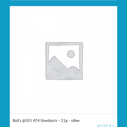
Bull’s @501 AT4 Steeldarts – 21g – silber
43,95
€
*