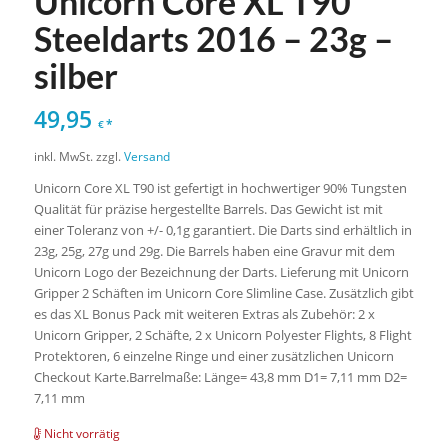
Unicorn Core XL T90
Steeldarts 2016 – 23g –
silber
49,95
*
€
inkl. MwSt.
zzgl.
Versand
Unicorn Core XL T90 ist gefertigt in hochwertiger 90% Tungsten
Qualität für präzise hergestellte Barrels. Das Gewicht ist mit
einer Toleranz von +/- 0,1g garantiert. Die Darts sind erhältlich in
23g, 25g, 27g und 29g. Die Barrels haben eine Gravur mit dem
Unicorn Logo der Bezeichnung der Darts. Lieferung mit Unicorn
Gripper 2 Schäften im Unicorn Core Slimline Case. Zusätzlich gibt
es das XL Bonus Pack mit weiteren Extras als Zubehör: 2 x
Unicorn Gripper, 2 Schäfte, 2 x Unicorn Polyester Flights, 8 Flight
Protektoren, 6 einzelne Ringe und einer zusätzlichen Unicorn
Checkout Karte.Barrelmaße: Länge= 43,8 mm D1= 7,11 mm D2=
7,11 mm
Nicht vorrätig