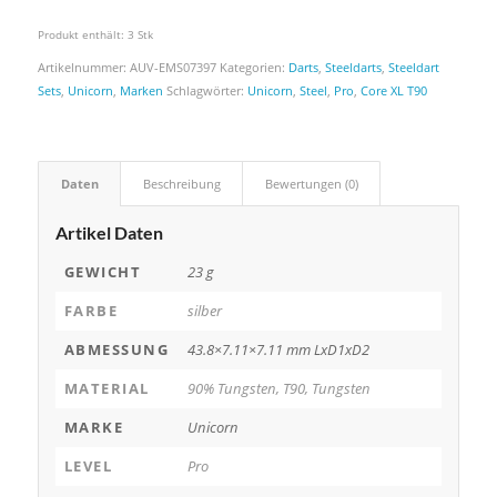
Produkt enthält: 3
Stk
Artikelnummer:
AUV-EMS07397
Kategorien:
Darts
,
Steeldarts
,
Steeldart
Sets
,
Unicorn
,
Marken
Schlagwörter:
Unicorn
,
Steel
,
Pro
,
Core XL T90
Daten
Beschreibung
Bewertungen (0)
Artikel Daten
GEWICHT
23 g
FARBE
silber
ABMESSUNG
43.8×7.11×7.11 mm LxD1xD2
MATERIAL
90% Tungsten, T90, Tungsten
MARKE
Unicorn
LEVEL
Pro