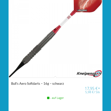
Bull’s Aero Softdarts – 16g – schwarz
17,95
€
*
5,98
€
/
Stk
- auf Lager