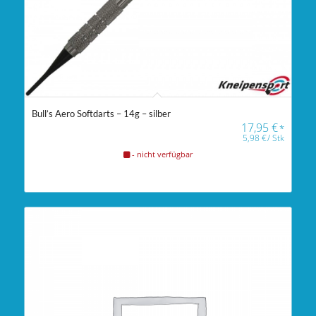
Bull’s Aero Softdarts – 14g – silber
17,95
€
*
5,98
€
/
Stk
- nicht verfügbar