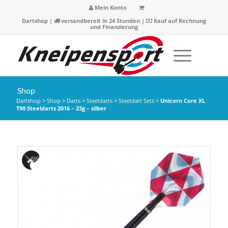
Mein Konto
Dartshop
|
versandbereit in 24 Stunden |
Kauf auf Rechnung
und Finanzierung
Shop
Dartshop
>
Shop
>
Darts
>
Steeldarts
>
Steeldart Sets
>
Unicorn Core XL
T90 Steeldarts 2016 – 23g – silber