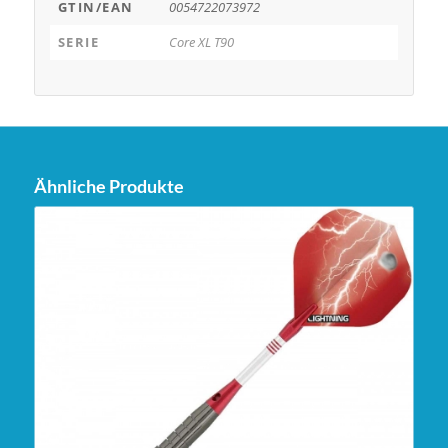
GTIN/EAN
0054722073972
SERIE
Core XL T90
Ähnliche Produkte