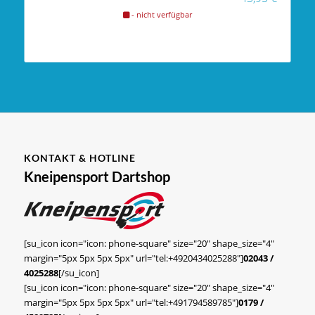
- nicht verfügbar
KONTAKT & HOTLINE
Kneipensport Dartshop
[su_icon icon="icon: phone-square" size="20" shape_size="4"
margin="5px 5px 5px 5px" url="tel:+4920434025288"]
02043 /
4025288
[/su_icon]
[su_icon icon="icon: phone-square" size="20" shape_size="4"
margin="5px 5px 5px 5px" url="tel:+491794589785"]
0179 /