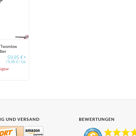
y Twomlow
lber
59,95
€
*
19,98
€
/
Stk
fügbar
G UND VERSAND
BEWERTUNGEN