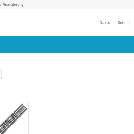
d Finanzierung
Darts
Sets
Gewicht
F
€
14 g
40 g
0
Farbfilter