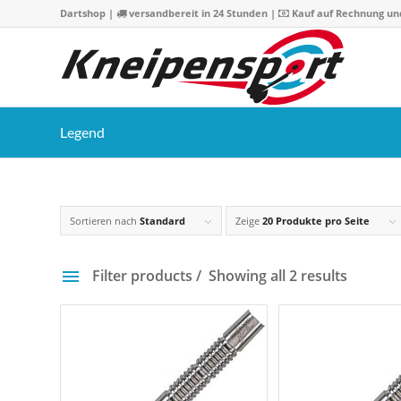
Dartshop
|
versandbereit in 24 Stunden |
Kauf auf Rechnung un
Legend
Sortieren nach
Standard
Zeige
20 Produkte pro Seite
Filter products
Showing all 2 results
Preis
59 €
60 
59
59
60
60
6