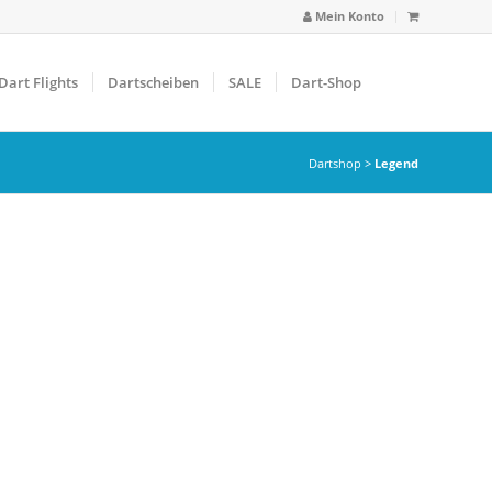
Mein Konto
Dart Flights
Dartscheiben
SALE
Dart-Shop
Dartshop
>
Legend
arbfilter