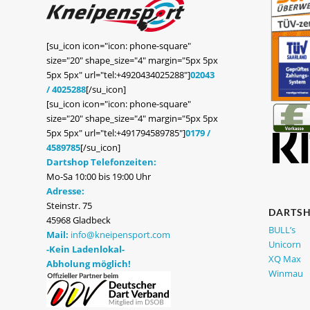
[su_icon icon="icon: phone-square"
size="20" shape_size="4" margin="5px 5px
5px 5px" url="tel:+4920434025288"]
02043
/ 4025288
[/su_icon]
[su_icon icon="icon: phone-square"
size="20" shape_size="4" margin="5px 5px
5px 5px" url="tel:+491794589785"]
0179 /
4589785
[/su_icon]
Dartshop Telefonzeiten:
Mo-Sa 10:00 bis 19:00 Uhr
Adresse:
Steinstr. 75
DARTS
45968 Gladbeck
BULL’s
Mail:
info@kneipensport.com
Unicorn
-Kein Ladenlokal-
XQ Max
Abholung möglich!
Winmau