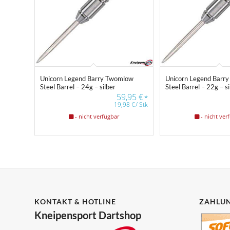
Unicorn Legend Barry Twomlow
Unicorn Legend Barr
Steel Barrel – 24g – silber
Steel Barrel – 22g – si
59,95
€
*
19,98
€
/
Stk
- nicht verfügbar
- nicht ver
KONTAKT & HOTLINE
ZAHLUN
Kneipensport Dartshop