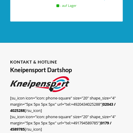
- auf Lager
KONTAKT & HOTLINE
Kneipensport Dartshop
[su_icon icon="icon: phone-square" size="20" shape_size="4"
margin="5px 5px 5px 5px" url="tel:+4920434025288"]
02043 /
4025288
[/su_icon]
[su_icon icon="icon: phone-square" size="20" shape_size="4"
margin="5px 5px 5px 5px" url="tel:+491794589785"]
0179 /
4589785
[/su_icon]