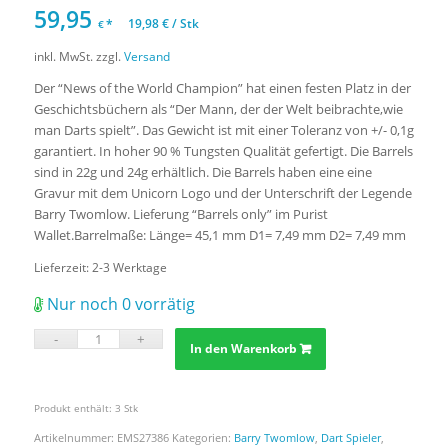
59,95
*
19,98
€
/
Stk
€
inkl. MwSt.
zzgl.
Versand
Der “News of the World Champion” hat einen festen Platz in der
Geschichtsbüchern als “Der Mann, der der Welt beibrachte,wie
man Darts spielt”. Das Gewicht ist mit einer Toleranz von +/- 0,1g
garantiert. In hoher 90 % Tungsten Qualität gefertigt. Die Barrels
sind in 22g und 24g erhältlich. Die Barrels haben eine eine
Gravur mit dem Unicorn Logo und der Unterschrift der Legende
Barry Twomlow. Lieferung “Barrels only” im Purist
Wallet.Barrelmaße: Länge= 45,1 mm D1= 7,49 mm D2= 7,49 mm
Lieferzeit:
2-3 Werktage
Nur noch 0 vorrätig
In den Warenkorb
Produkt enthält: 3
Stk
Artikelnummer:
EMS27386
Kategorien:
Barry Twomlow
,
Dart Spieler
,