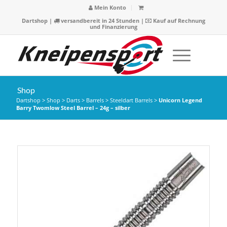
Mein Konto
Dartshop
|
versandbereit in 24 Stunden |
Kauf auf Rechnung
und Finanzierung
Shop
Dartshop
>
Shop
>
Darts
>
Barrels
>
Steeldart Barrels
>
Unicorn Legend
Barry Twomlow Steel Barrel – 24g – silber