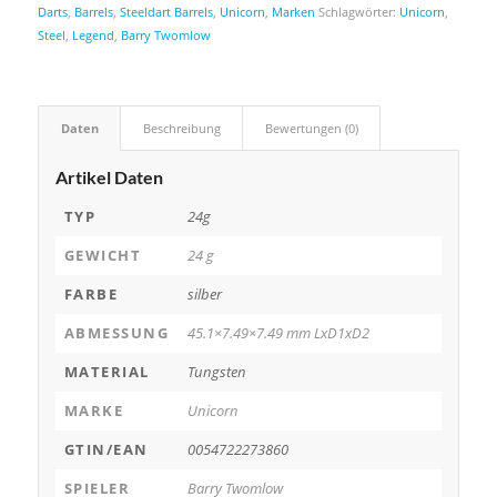
Darts
,
Barrels
,
Steeldart Barrels
,
Unicorn
,
Marken
Schlagwörter:
Unicorn
,
Steel
,
Legend
,
Barry Twomlow
Daten
Beschreibung
Bewertungen (0)
Artikel Daten
TYP
24g
GEWICHT
24 g
FARBE
silber
ABMESSUNG
45.1×7.49×7.49 mm LxD1xD2
MATERIAL
Tungsten
MARKE
Unicorn
GTIN/EAN
0054722273860
SPIELER
Barry Twomlow