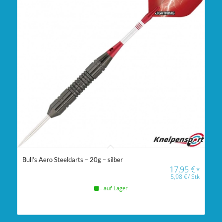
Bull’s Aero Steeldarts – 20g – silber
17,95
€
*
5,98
€
/
Stk
- auf Lager