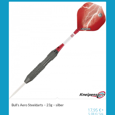
Bull’s Aero Steeldarts – 23g – silber
17,95
€
*
5,98
€
/
Stk