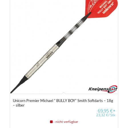
Unicorn Premier Michael ” BULLY BOY” Smith Softdarts – 18g
– silber
69,95
€
*
23,32
€
/
Stk
- nicht verfügbar