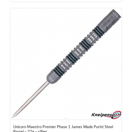
Unicorn Maestro Premier Phase 1 James Wade Purist Steel
Barrel – 22g – silber