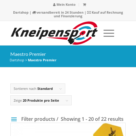
Mein Konto
Dartshop
|
versandbereit in 24 Stunden |
Kauf auf Rechnung
und Finanzierung
Maestro Premier
Dartshop
>
Maestro Premier
Sortieren nach
Standard
Zeige
20 Produkte pro Seite
Filter products
Showing 1 - 20 of 22 results
Preis
59 €
100 €