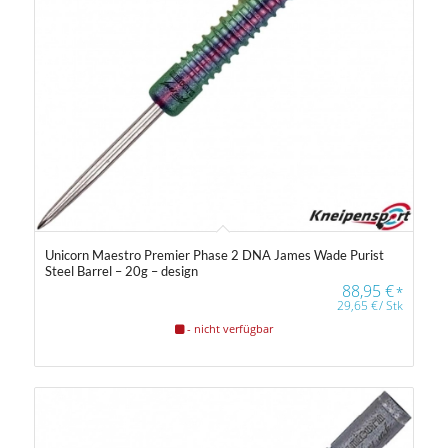
Unicorn Maestro Premier Phase 2 DNA James Wade Purist
Steel Barrel – 20g – design
88,95
€
*
29,65
€
/
Stk
- nicht verfügbar