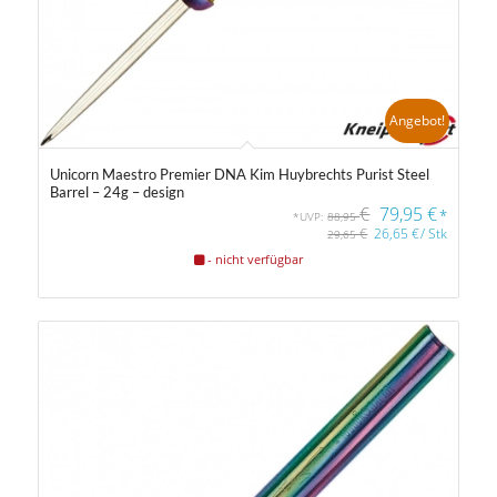
Angebot!
Unicorn Maestro Premier DNA Kim Huybrechts Purist Steel
Barrel – 24g – design
€
79,95
€
*
*UVP:
88,95
€
26,65
€
/
Stk
29,65
- nicht verfügbar