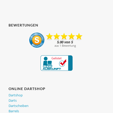
BEWERTUNGEN
ONLINE DARTSHOP
Dartshop
Darts
Dartscheiben
Barrels