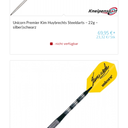
Unicorn Premier Kim Huybrechts Steeldarts – 22g –
silber|schwarz
69,95
€
*
23,32
€
/
Stk
- nicht verfügbar