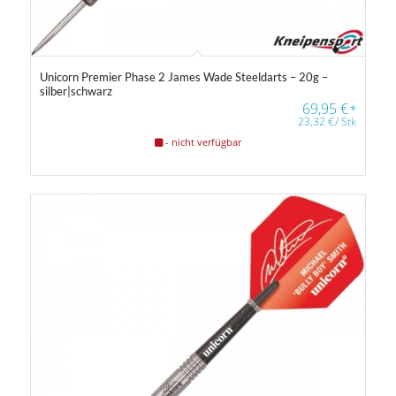
Unicorn Premier Phase 2 James Wade Steeldarts – 20g –
silber|schwarz
69,95
€
*
23,32
€
/
Stk
- nicht verfügbar