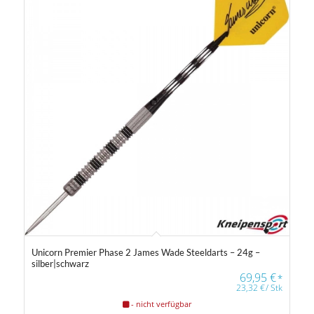
59
69
80
90
100
Gewicht
14 g
40 g
Farbfilter
Unicorn Premier Phase 2 James Wade Steeldarts – 24g –
silber|schwarz
69,95
€
*
23,32
€
/
Stk
Farbfilter
- nicht verfügbar