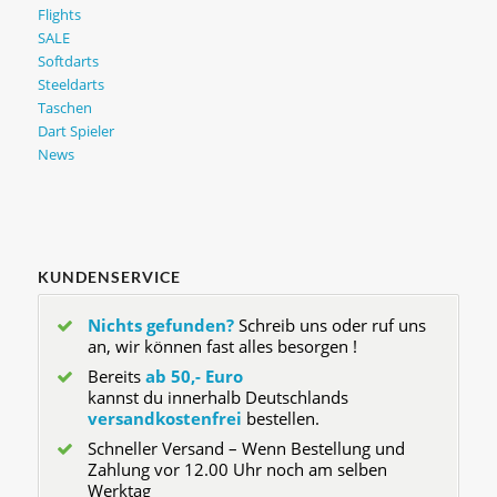
Flights
SALE
Softdarts
Steeldarts
Taschen
Dart Spieler
News
KUNDENSERVICE
Nichts gefunden?
Schreib uns oder ruf uns
an, wir können fast alles besorgen !
Bereits
ab 50,- Euro
kannst du innerhalb Deutschlands
versandkostenfrei
bestellen.
Schneller Versand – Wenn Bestellung und
Zahlung vor 12.00 Uhr noch am selben
Werktag