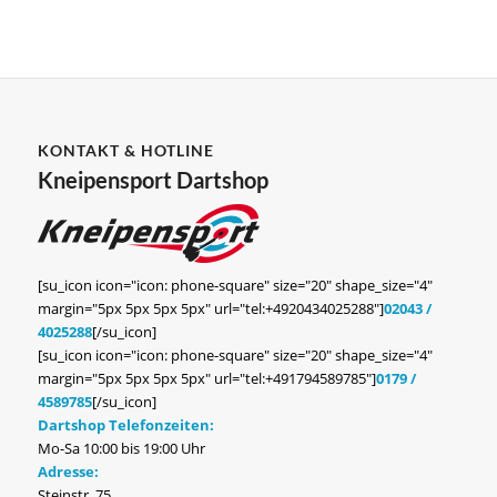
KONTAKT & HOTLINE
Kneipensport Dartshop
[su_icon icon="icon: phone-square" size="20" shape_size="4"
margin="5px 5px 5px 5px" url="tel:+4920434025288"]
02043 /
4025288
[/su_icon]
[su_icon icon="icon: phone-square" size="20" shape_size="4"
margin="5px 5px 5px 5px" url="tel:+491794589785"]
0179 /
4589785
[/su_icon]
Dartshop Telefonzeiten:
Mo-Sa 10:00 bis 19:00 Uhr
Adresse:
Steinstr. 75