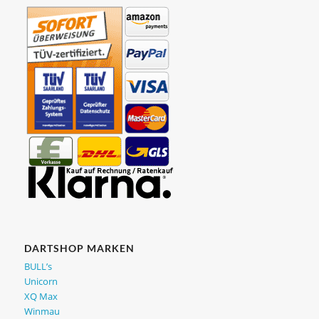
DARTSHOP MARKEN
BULL’s
Unicorn
XQ Max
Winmau