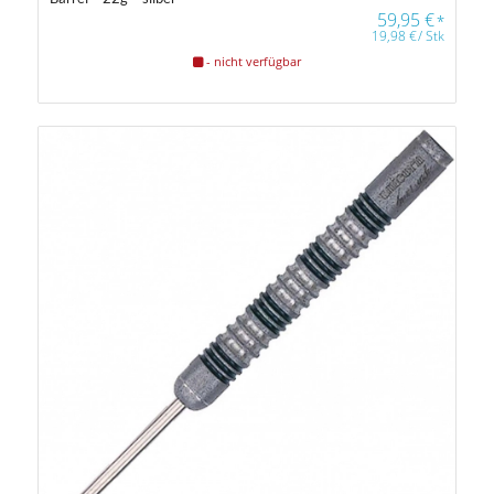
59,95
€
*
19,98
€
/
Stk
- nicht verfügbar