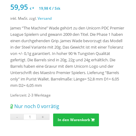
59,95
*
19,98
€
/
Stk
€
inkl. MwSt.
zzgl.
Versand
James “The Machine” Wade gehört zu den Unicorn PDC Premier
League Spielern und gewann 2009 den Titel. Die Phase 1 haben
einen durchgehenden Grip. James Wade bevorzugt das Modell
in der Steel Variante mit 20g. Das Gewicht ist mit einer Toleranz
von +/- 0,1g garantiert. In hoher 90 % Tungsten Qualität
gefertigt. Die Barrels sind in 20g, 22g und 24g erhältlich. Die
Barrels haben eine Gravur mit dem Unicorn Logo und der
Unterschrift des Maestro Premier Spielers. Lieferung “Barrels
only” im Purist Wallet. Barrelmaße: Länge= 52,8 mm D1= 6,05
mm D2= 6,05 mm
Lieferzeit:
2-3 Werktage
Nur noch 0 vorrätig
In den Warenkorb