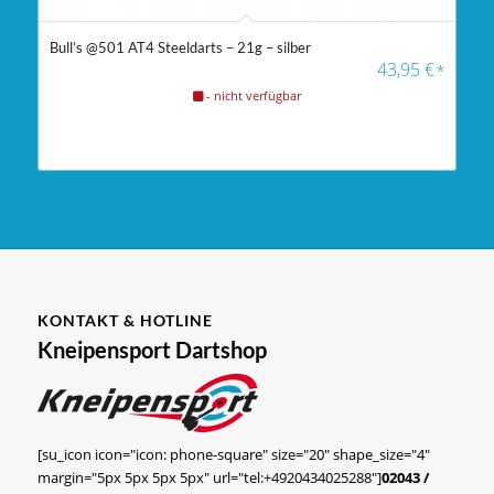
Bull’s @501 AT4 Steeldarts – 21g – silber
43,95
€
*
- nicht verfügbar
KONTAKT & HOTLINE
Kneipensport Dartshop
[su_icon icon="icon: phone-square" size="20" shape_size="4"
margin="5px 5px 5px 5px" url="tel:+4920434025288"]
02043 /