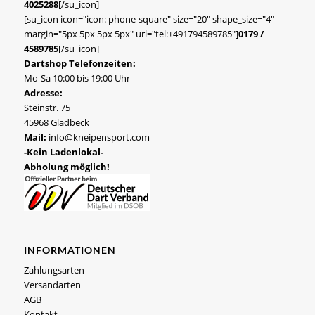
4025288
[/su_icon]
[su_icon icon="icon: phone-square" size="20" shape_size="4"
margin="5px 5px 5px 5px" url="tel:+491794589785"]
0179 /
4589785
[/su_icon]
Dartshop Telefonzeiten:
Mo-Sa 10:00 bis 19:00 Uhr
Adresse:
Steinstr. 75
45968 Gladbeck
Mail:
info@kneipensport.com
-Kein Ladenlokal-
Abholung möglich!
INFORMATIONEN
Zahlungsarten
Versandarten
AGB
Kontakt