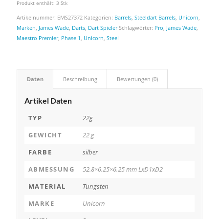
Produkt enthält: 3
Stk
Artikelnummer:
EMS27372
Kategorien:
Barrels
,
Steeldart Barrels
,
Unicorn
,
Marken
,
James Wade
,
Darts
,
Dart Spieler
Schlagwörter:
Pro
,
James Wade
,
Maestro Premier
,
Phase 1
,
Unicorn
,
Steel
Daten
Beschreibung
Bewertungen (0)
Artikel Daten
TYP
22g
GEWICHT
22 g
FARBE
silber
ABMESSUNG
52.8×6.25×6.25 mm LxD1xD2
MATERIAL
Tungsten
MARKE
Unicorn