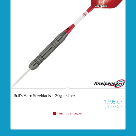
Bull’s Aero Steeldarts – 20g – silber
17,95
€
*
5,98
€
/
Stk
- nicht verfügbar