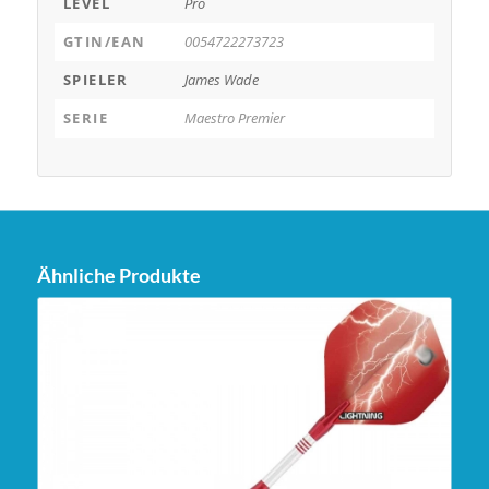
LEVEL
Pro
GTIN/EAN
0054722273723
SPIELER
James Wade
SERIE
Maestro Premier
Ähnliche Produkte