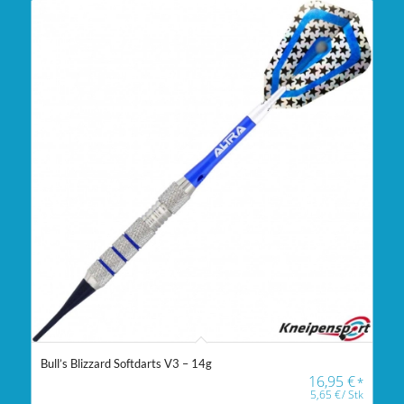
Bull’s Blizzard Softdarts V3 – 14g
16,95
€
*
5,65
€
/
Stk