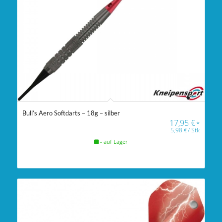
Bull’s Aero Softdarts – 18g – silber
17,95
€
*
5,98
€
/
Stk
- auf Lager