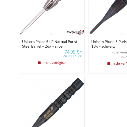
Unicorn Phase 5 LP Natrual Purist
Unicorn Phase 5 Purist
Steel Barrel – 26g – silber
18g – schwarz
74,95
€
*
*UVP:
79,9
24,98
€
/
Stk
26,6
- nicht verfügbar
- nicht ver