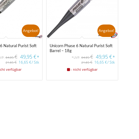
Angebot!
Angebot!
6 Natural Purist Soft
Unicorn Phase 6 Natural Purist Soft
Barrel – 18g
€
49,95
€
€
49,95
€
*
*
VP:
64,95
*UVP:
64,95
€
16,65
€
/
Stk
€
16,65
€
/
Stk
21,65
21,65
icht verfügbar
- nicht verfügbar