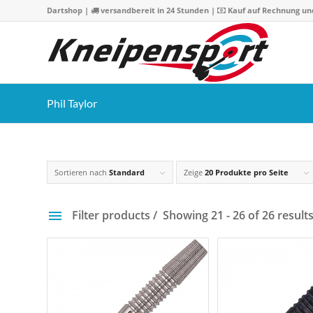
Dartshop
|
versandbereit in 24 Stunden |
Kauf auf Rechnung un
Phil Taylor
Sortieren nach
Standard
Zeige
20 Produkte pro Seite
Filter products
Showing 21 - 26 of 26 result
Preis
11 €
140 
11
43
76
108
14