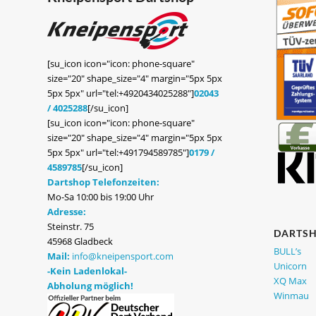
[su_icon icon="icon: phone-square"
size="20" shape_size="4" margin="5px 5px
5px 5px" url="tel:+4920434025288"]
02043
/ 4025288
[/su_icon]
[su_icon icon="icon: phone-square"
size="20" shape_size="4" margin="5px 5px
5px 5px" url="tel:+491794589785"]
0179 /
4589785
[/su_icon]
Dartshop Telefonzeiten:
Mo-Sa 10:00 bis 19:00 Uhr
Adresse:
Steinstr. 75
DARTS
45968 Gladbeck
BULL’s
Mail:
info@kneipensport.com
Unicorn
-Kein Ladenlokal-
XQ Max
Abholung möglich!
Winmau