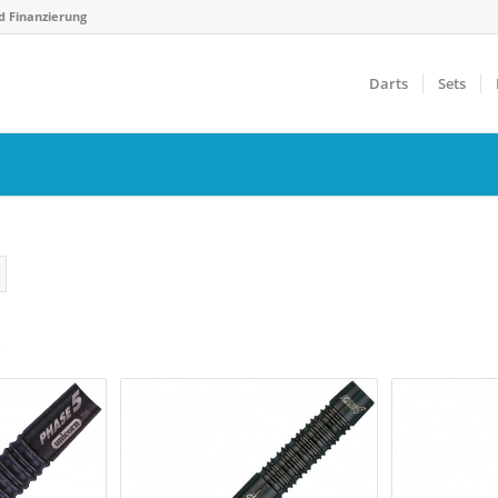
d Finanzierung
Darts
Sets
s
Gewicht
F
€
14 g
40 g
0
Farbfilter