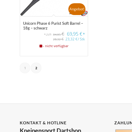
Angebot!
Unicorn Phase 6 Purist Soft Barrel –
18g – schwarz
€
69,95
€
*
*UVP:
84,95
€
23,32
€
/
Stk
28,32
- nicht verfügbar
1
2
KONTAKT & HOTLINE
ZAHLUN
Kneipensport Dartshop