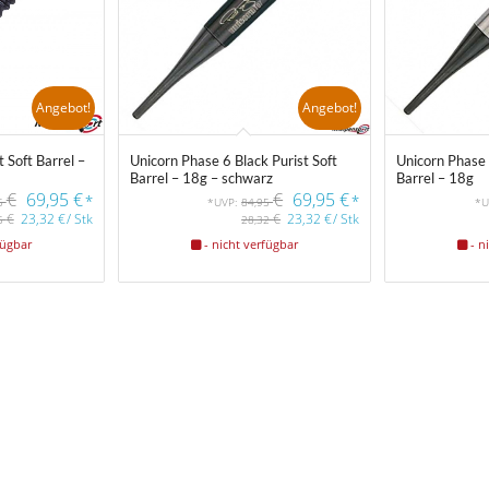
Angebot!
Angebot!
 Soft Barrel –
Unicorn Phase 6 Black Purist Soft
Unicorn Phase 
Barrel – 18g – schwarz
Barrel – 18g
€
69,95
€
€
69,95
€
*
*
5
*UVP:
84,95
*U
€
23,32
€
/
Stk
€
23,32
€
/
Stk
5
28,32
fügbar
- nicht verfügbar
- n