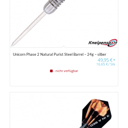
Unicorn Phase 2 Natural Purist Steel Barrel – 24g – silber
49,95
€
*
16,65
€
/
Stk
- nicht verfügbar