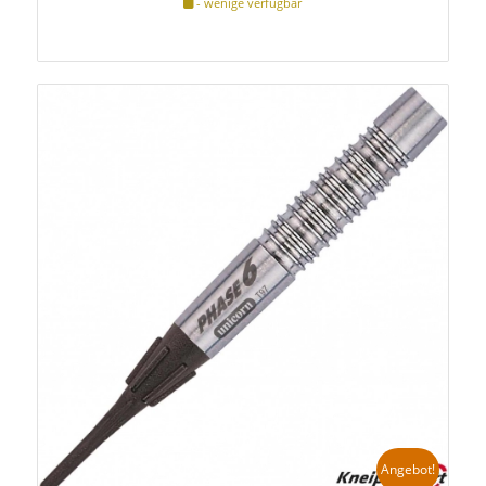
- wenige verfügbar
Angebot!