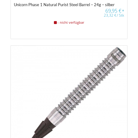
Unicorn Phase 1 Natural Purist Steel Barrel – 24g – silber
69,95
€
*
23,32
€
/
Stk
- nicht verfügbar