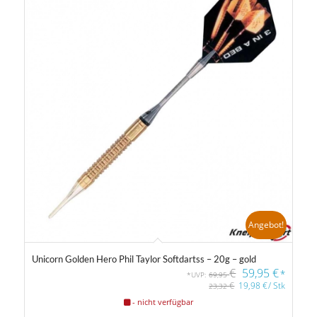
Angebot!
Unicorn Golden Hero Phil Taylor Softdartss – 20g – gold
€
59,95
€
*
*UVP:
69,95
€
19,98
€
/
Stk
23,32
- nicht verfügbar