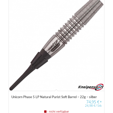
Unicorn Phase 5 LP Natural Purist Soft Barrel – 22g – silber
74,95
€
*
24,98
€
/
Stk
- nicht verfügbar