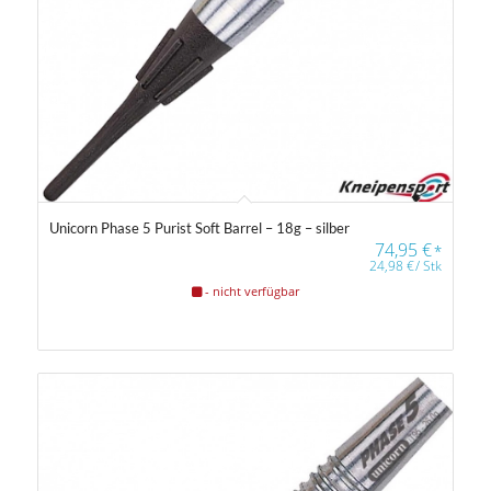
Unicorn Phase 5 Purist Soft Barrel – 18g – silber
74,95
€
*
24,98
€
/
Stk
- nicht verfügbar