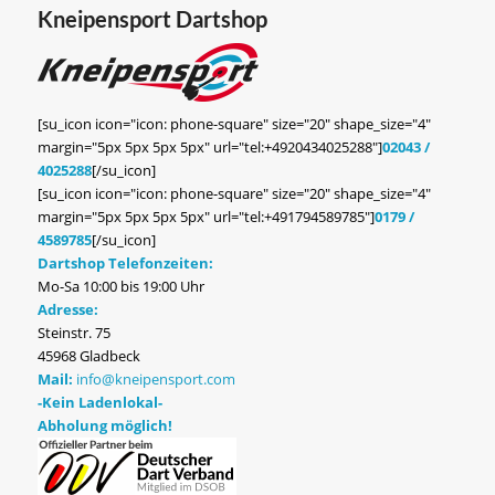
Kneipensport Dartshop
[su_icon icon="icon: phone-square" size="20" shape_size="4"
margin="5px 5px 5px 5px" url="tel:+4920434025288"]
02043 /
4025288
[/su_icon]
[su_icon icon="icon: phone-square" size="20" shape_size="4"
margin="5px 5px 5px 5px" url="tel:+491794589785"]
0179 /
4589785
[/su_icon]
Dartshop Telefonzeiten:
Mo-Sa 10:00 bis 19:00 Uhr
Adresse:
Steinstr. 75
45968 Gladbeck
Mail:
info@kneipensport.com
-Kein Ladenlokal-
Abholung möglich!