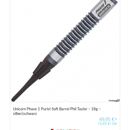
Unicorn Phase 1 Purist Soft Barrel Phil Taylor – 18g –
silber|schwarz
49,95
€
*
16,65
€
/
Stk