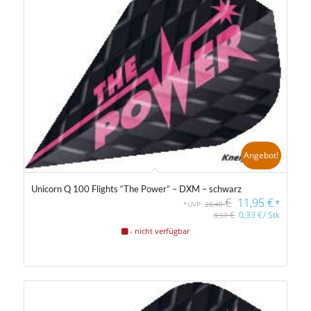
11
43
76
108
140
Gewicht
14 g
40 g
Farbfilter
Angebot!
Unicorn Q 100 Flights “The Power” – DXM – schwarz
€
11,95
€
*
*UVP:
20,40
€
0,33
€
/
Stk
0,57
- nicht verfügbar
Farbfilter