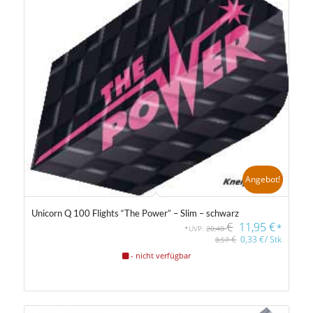
Angebot!
Unicorn Q 100 Flights “The Power” – Slim – schwarz
€
11,95
€
*
*UVP:
20,40
€
0,33
€
/
Stk
0,57
- nicht verfügbar