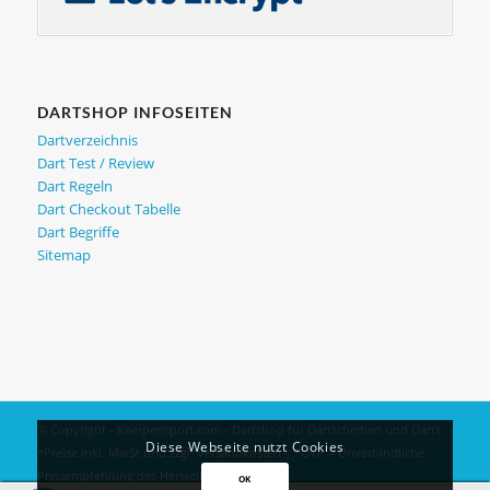
DARTSHOP INFOSEITEN
Dartverzeichnis
Dart Test / Review
Dart Regeln
Dart Checkout Tabelle
Dart Begriffe
Sitemap
© Copyright - Kneipensport.com -
Dartshop
für
Dartscheiben
und
Darts
Diese Webseite nutzt Cookies
*Preise inkl. MwSt und zzgl.
Versandkosten
| *UVP = Unverbindliche
Preisempfehlung des Herstellers
OK