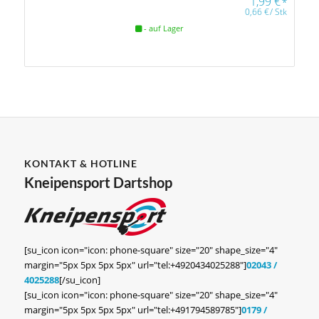
1,99
€
*
0,66
€
/
Stk
- auf Lager
KONTAKT & HOTLINE
Kneipensport Dartshop
[su_icon icon="icon: phone-square" size="20" shape_size="4"
margin="5px 5px 5px 5px" url="tel:+4920434025288"]
02043 /
4025288
[/su_icon]
[su_icon icon="icon: phone-square" size="20" shape_size="4"
margin="5px 5px 5px 5px" url="tel:+491794589785"]
0179 /