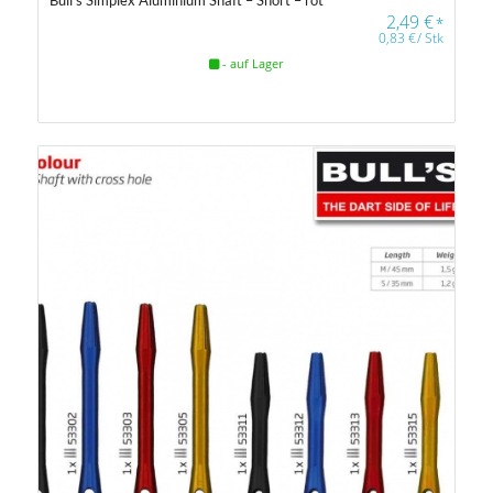
2,49
€
*
0,83
€
/
Stk
- auf Lager