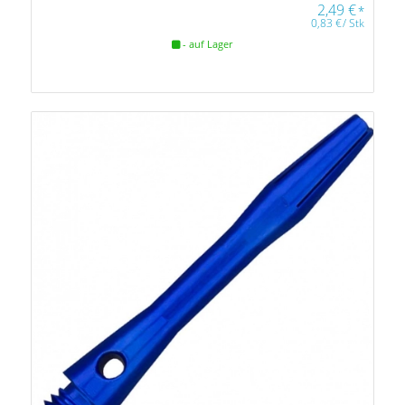
2,49
€
*
0,83
€
/
Stk
- auf Lager