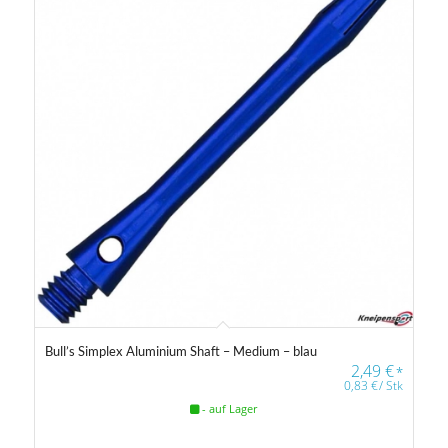
Bull’s Simplex Aluminium Shaft – Medium – blau
2,49
€
*
0,83
€
/
Stk
- auf Lager