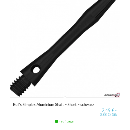
1
2
2
3
3
Gewicht
14 g
40 g
Farbfilter
Bull’s Simplex Aluminium Shaft – Short – schwarz
2,49
€
*
0,83
€
/
Stk
Farbfilter
- auf Lager