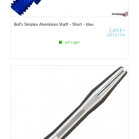
Bull’s Simplex Aluminium Shaft – Short – blau
2,49
€
*
0,83
€
/
Stk
- auf Lager