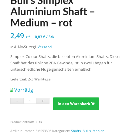
Aluminium Shaft –
Medium – rot
2,49
*
0,83
€
/
Stk
€
inkl. MwSt.
zzgl.
Versand
Simplex Colour Shafts, die beliebten Aluminium Shafts. Dieser
Shaft hat das übliche 2BA Gewinde, ist in zwei Längen für
unterschiedliche Flugeigenschaften erhältlich.
Lieferzeit:
2-3 Werktage
Vorrätig
In den Warenkorb
Produkt enthält: 3
Stk
Artikelnummer:
EMS53303
Kategorien:
Shafts
,
Bull's
,
Marken