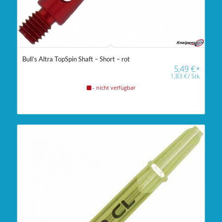
Bull’s Altra TopSpin Shaft – Short – rot
5,49
€
*
1,83
€
/
Stk
- nicht verfügbar