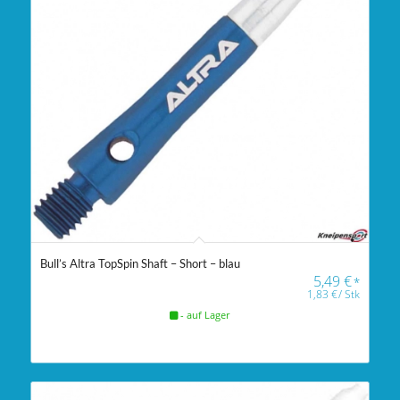
Bull’s Altra TopSpin Shaft – Short – blau
5,49
€
*
1,83
€
/
Stk
- auf Lager