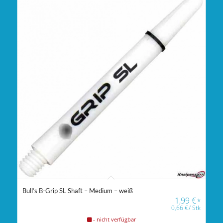
Bull’s B-Grip SL Shaft – Medium – weiß
1,99
€
*
0,66
€
/
Stk
- nicht verfügbar