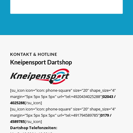
KONTAKT & HOTLINE
Kneipensport Dartshop
[su_icon icon="icon: phone-square" size="20" shape_size="4"
margin="5px 5px 5px 5px" url="tel:+4920434025288"]
02043 /
4025288
[/su_icon]
[su_icon icon="icon: phone-square" size="20" shape_size="4"
margin="5px 5px 5px 5px" url="tel:+491794589785"]
0179 /
4589785
[/su_icon]
Dartshop Telefonzeiten: