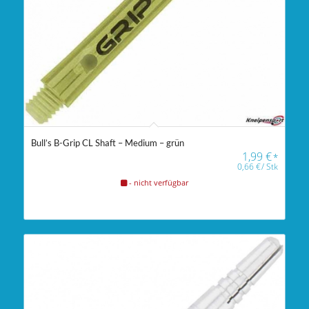
Bull’s B-Grip CL Shaft – Medium – grün
1,99
€
*
0,66
€
/
Stk
- nicht verfügbar