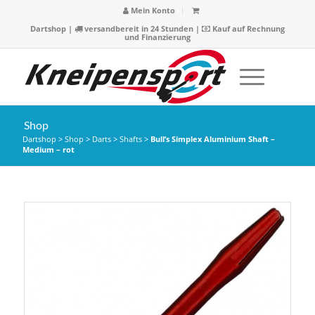
Mein Konto
Dartshop
|
versandbereit in 24 Stunden |
Kauf auf Rechnung
und Finanzierung
Shop
Dartshop
>
Shop
>
Darts
>
Shafts
>
Bull’s Simplex Aluminium Shaft –
Medium – rot