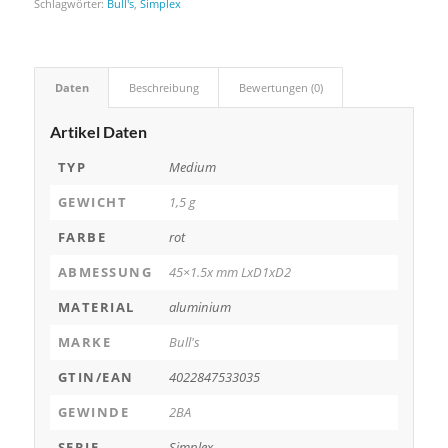
Schlagwörter:
Bull's
,
Simplex
Daten
Beschreibung
Bewertungen (0)
Artikel Daten
TYP
Medium
GEWICHT
1,5 g
FARBE
rot
ABMESSUNG
45×1.5x mm LxD1xD2
MATERIAL
aluminium
MARKE
Bull's
GTIN/EAN
4022847533035
GEWINDE
2BA
SERIE
Simplex