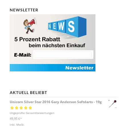
NEWSLETTER
AKTUELL BELIEBT
Unicorn Silver Star 2016 Gary Anderson Softdarts - 19g
Bewertet mit
Ungeprüfte Gesamtbewertungen
5.00
von 5
49,95
€
*
inkl. MwSt.