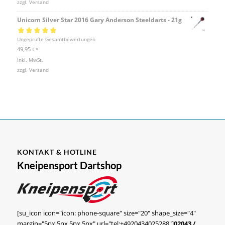
zzgl.
Versand
Unicorn Silver Star 2016 Gary Anderson Steeldarts - 21g
Bewertet mit
Ungeprüfte Gesamtbewertungen
5.00
von 5
49,95
€
*
inkl. MwSt.
zzgl.
Versand
KONTAKT & HOTLINE
Kneipensport Dartshop
[su_icon icon="icon: phone-square" size="20" shape_size="4"
margin="5px 5px 5px 5px" url="tel:+4920434025288"]
02043 /