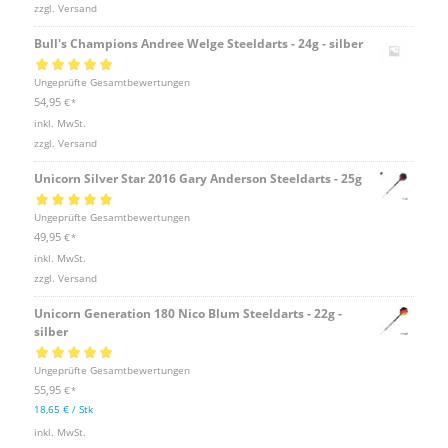
zzgl.
Versand
Bull's Champions Andree Welge Steeldarts - 24g - silber
Bewertet mit
Ungeprüfte Gesamtbewertungen
5.00
von 5
54,95
€
*
inkl. MwSt.
zzgl.
Versand
Unicorn Silver Star 2016 Gary Anderson Steeldarts - 25g
Bewertet mit
Ungeprüfte Gesamtbewertungen
5.00
von 5
49,95
€
*
inkl. MwSt.
zzgl.
Versand
Unicorn Generation 180 Nico Blum Steeldarts - 22g -
silber
Bewertet mit
Ungeprüfte Gesamtbewertungen
5.00
von 5
55,95
€
*
18,65
€
/
Stk
inkl. MwSt.