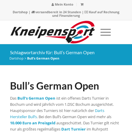
Mein Konto
Dartshop
|
versandbereit in 24 Stunden |
Kauf auf Rechnung
und Finanzierung
Schlagwortarchiv für: Bull’s German Open
Dartshop
>
Bull's German Open
Bull’s German Open
Das
Bull’s German Open
ist ein offenes Darts Turnier in
Bochum und wird jährlich vom 1.DSC Bochum ausgerichtet.
Hauptsponsor des Turniers ist hier natürlich der
Darts
Hersteller Bull’s
. Bei den Bull’s German Open wird mehr als
10.000 Euro an Preisgeld
ausgeschüttet. Das Turnier gilt nicht
nur als größtes regelmäßiges
Dart Turnier
im Ruhrpott