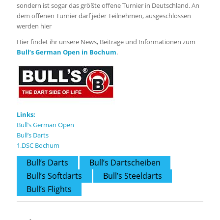
sondern ist sogar das größte offene Turnier in Deutschland. An
dem offenen Turnier darf jeder Teilnehmen, ausgeschlossen
werden hier
Hier findet ihr unsere News, Beiträge und Informationen zum
Bull’s German Open in Bochum
.
Links:
Bull’s German Open
Bull’s Darts
1.DSC Bochum
Bull’s Darts
Bull’s Dartscheiben
Bull’s Softdarts
Bull’s Steeldarts
Bull’s Flights