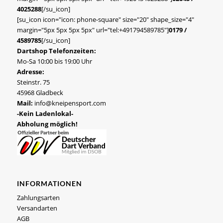
4025288
[/su_icon]
[su_icon icon="icon: phone-square" size="20" shape_size="4"
margin="5px 5px 5px 5px" url="tel:+491794589785"]
0179 /
4589785
[/su_icon]
Dartshop Telefonzeiten:
Mo-Sa 10:00 bis 19:00 Uhr
Adresse:
Steinstr. 75
45968 Gladbeck
Mail:
info@kneipensport.com
-Kein Ladenlokal-
Abholung möglich!
INFORMATIONEN
Zahlungsarten
Versandarten
AGB