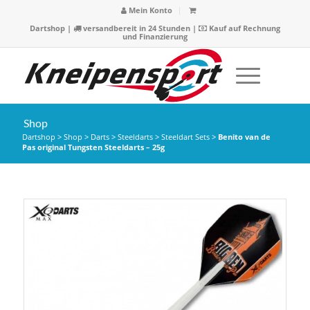
Mein Konto
Dartshop
|
versandbereit in 24 Stunden |
Kauf auf Rechnung
und Finanzierung
Shop
Dartshop
>
Shop
>
Darts
>
Steeldarts
>
Steeldart Sets
>
Benito van de
Pas original Tungsten Steeldarts – 25g