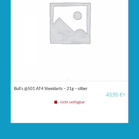
Bull’s @501 AT4 Steeldarts – 21g – silber
43,95
€
*
- nicht verfügbar