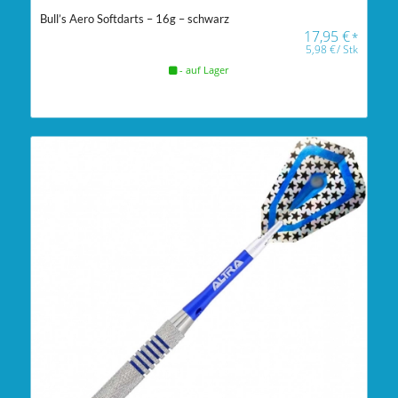
Bull’s Aero Softdarts – 16g – schwarz
17,95
€
*
5,98
€
/
Stk
- auf Lager