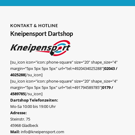
KONTAKT & HOTLINE
Kneipensport Dartshop
[su_icon icon="icon: phone-square" size="20" shape_size="4"
margin="5px 5px 5px 5px" url="tel:+4920434025288"]
02043 /
4025288
[/su_icon]
[su_icon icon="icon: phone-square" size="20" shape_size="4"
margin="5px 5px 5px 5px" url="tel:+491794589785"]
0179 /
4589785
[/su_icon]
Dartshop Telefonzeiten:
Mo-Sa 10:00 bis 19:00 Uhr
Adresse:
Steinstr. 75
45968 Gladbeck
Mail:
info@kneipensport.com