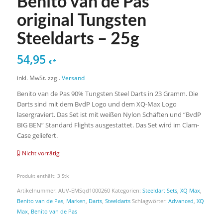
Benito van de Pas
original Tungsten
Steeldarts – 25g
54,95
*
€
inkl. MwSt.
zzgl.
Versand
Benito van de Pas 90% Tungsten Steel Darts in 23 Gramm. Die
Darts sind mit dem BvdP Logo und dem XQ-Max Logo
lasergraviert. Das Set ist mit weißen Nylon Schäften und “BvdP
BIG BEN” Standard Flights ausgestattet. Das Set wird im Clam-
Case geliefert.
Nicht vorrätig
Produkt enthält: 3
Stk
Artikelnummer:
AUV-EMSqd1000260
Kategorien:
Steeldart Sets
,
XQ Max
,
Benito van de Pas
,
Marken
,
Darts
,
Steeldarts
Schlagwörter:
Advanced
,
XQ
Max
,
Benito van de Pas