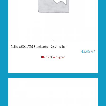
Bull’s @501 AT5 Steeldarts – 26g – silber
43,95
€
*
- nicht verfügbar