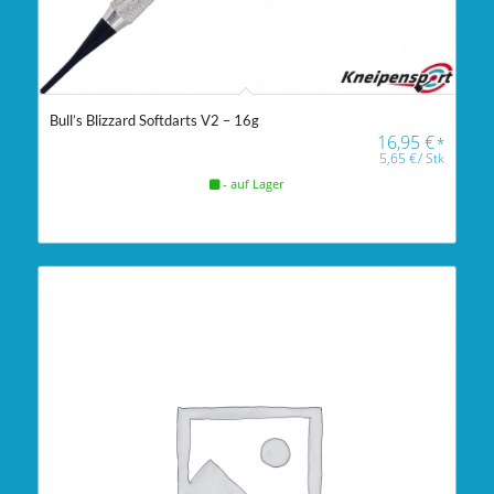
Bull’s Blizzard Softdarts V2 – 16g
16,95
€
*
5,65
€
/
Stk
- auf Lager