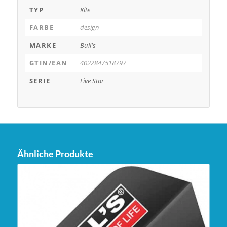
TYP
Kite
FARBE
design
MARKE
Bull's
GTIN/EAN
4022847518797
SERIE
Five Star
Ähnliche Produkte