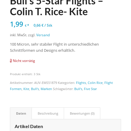
Bull’s 5-Star Flights –
Colin T. Rice- Kite
1,99
*
0,66
€
/
Stk
€
inkl. MwSt.
zzgl.
Versand
100 Micron, sehr stabiler Flight in unterschiedlichen
Schnittformen und Designs erhältlich.
Nicht vorrätig
Produkt enthält: 3
Stk
Artikelnummer:
AUV-EMS51879
Kategorien:
Flights
,
Colin Rice
,
Flight
Formen
,
Kite
,
Bull's
,
Marken
Schlagwörter:
Bull's
,
Five Star
Daten
Beschreibung
Bewertungen (0)
Artikel Daten