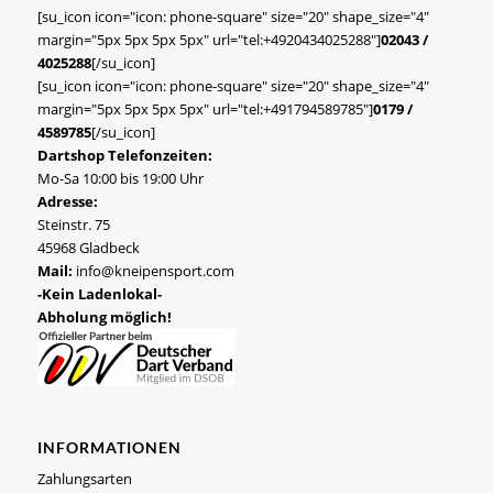
[su_icon icon="icon: phone-square" size="20" shape_size="4"
margin="5px 5px 5px 5px" url="tel:+4920434025288"]
02043 /
4025288
[/su_icon]
[su_icon icon="icon: phone-square" size="20" shape_size="4"
margin="5px 5px 5px 5px" url="tel:+491794589785"]
0179 /
4589785
[/su_icon]
Dartshop Telefonzeiten:
Mo-Sa 10:00 bis 19:00 Uhr
Adresse:
Steinstr. 75
45968 Gladbeck
Mail:
info@kneipensport.com
-Kein Ladenlokal-
Abholung möglich!
INFORMATIONEN
Zahlungsarten