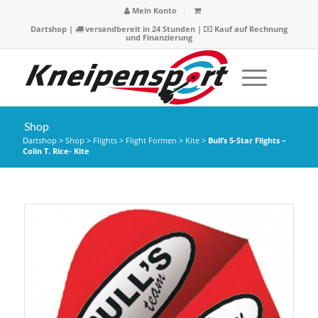
Mein Konto
Dartshop
|
versandbereit in 24 Stunden |
Kauf auf Rechnung
und Finanzierung
Shop
Dartshop
>
Shop
>
Flights
>
Flight Formen
>
Kite
>
Bull’s 5-Star Flights –
Colin T. Rice- Kite