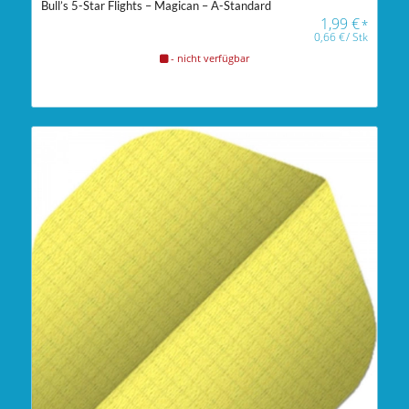
Bull’s 5-Star Flights – Magican – A-Standard
1,99
€
*
0,66
€
/
Stk
- nicht verfügbar