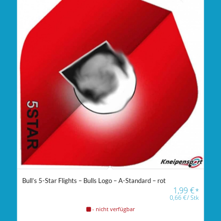
Bull’s 5-Star Flights – Bulls Logo – A-Standard – rot
1,99
€
*
0,66
€
/
Stk
- nicht verfügbar