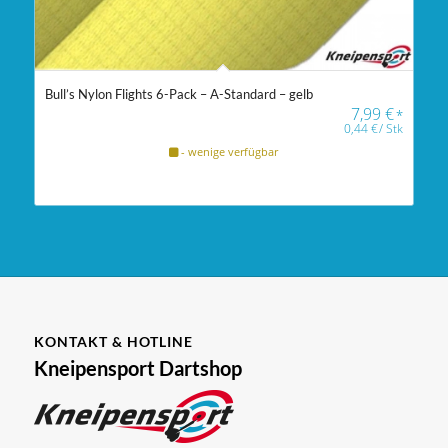
Bull’s Nylon Flights 6-Pack – A-Standard – gelb
7,99
€
*
0,44
€
/
Stk
- wenige verfügbar
KONTAKT & HOTLINE
Kneipensport Dartshop