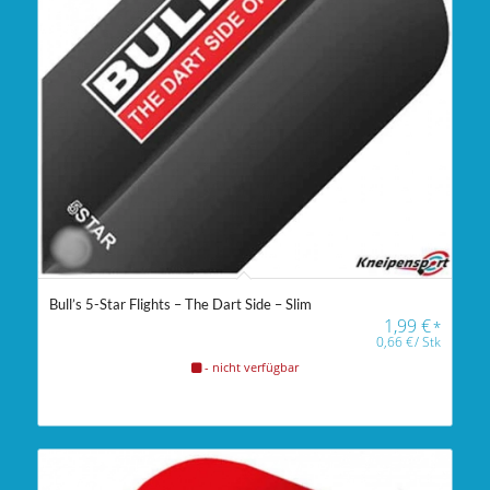
Bull’s 5-Star Flights – The Dart Side – Slim
1,99
€
*
0,66
€
/
Stk
- nicht verfügbar