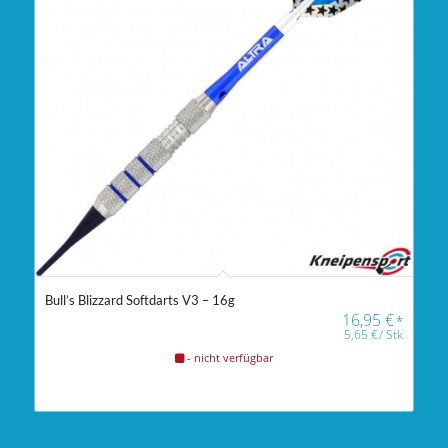
Bull’s Blizzard Softdarts V3 – 16g
16,95
€
*
5,65
€
/
Stk
- nicht verfügbar