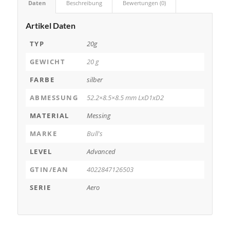
Daten
Beschreibung
Bewertungen (0)
Artikel Daten
TYP
20g
GEWICHT
20 g
FARBE
silber
ABMESSUNG
52.2×8.5×8.5 mm LxD1xD2
MATERIAL
Messing
MARKE
Bull's
LEVEL
Advanced
GTIN/EAN
4022847126503
SERIE
Aero