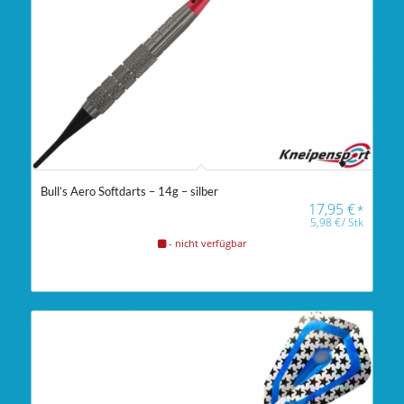
Bull’s Aero Softdarts – 14g – silber
17,95
€
*
5,98
€
/
Stk
- nicht verfügbar