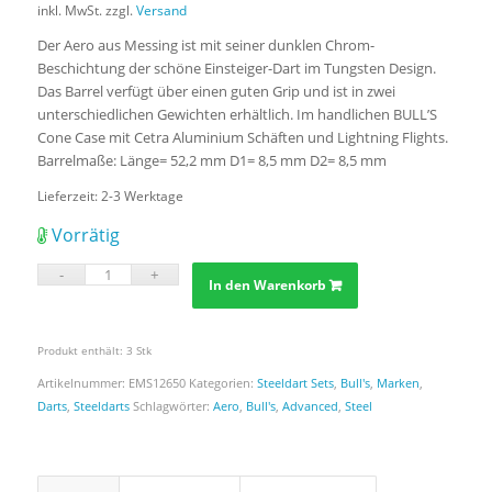
inkl. MwSt.
zzgl.
Versand
Der Aero aus Messing ist mit seiner dunklen Chrom-
Beschichtung der schöne Einsteiger-Dart im Tungsten Design.
Das Barrel verfügt über einen guten Grip und ist in zwei
unterschiedlichen Gewichten erhältlich. Im handlichen BULL’S
Cone Case mit Cetra Aluminium Schäften und Lightning Flights.
Barrelmaße: Länge= 52,2 mm D1= 8,5 mm D2= 8,5 mm
Lieferzeit:
2-3 Werktage
Vorrätig
In den Warenkorb
Produkt enthält: 3
Stk
Artikelnummer:
EMS12650
Kategorien:
Steeldart Sets
,
Bull's
,
Marken
,
Darts
,
Steeldarts
Schlagwörter:
Aero
,
Bull's
,
Advanced
,
Steel