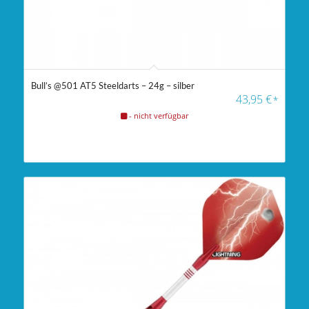
Bull’s @501 AT5 Steeldarts – 24g – silber
43,95
€
*
- nicht verfügbar