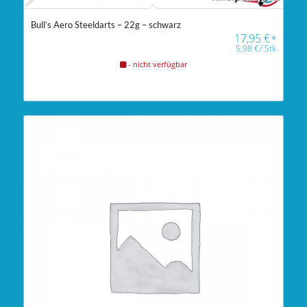
Bull’s Aero Steeldarts – 22g – schwarz
17,95
€
*
5,98
€
/
Stk
- nicht verfügbar