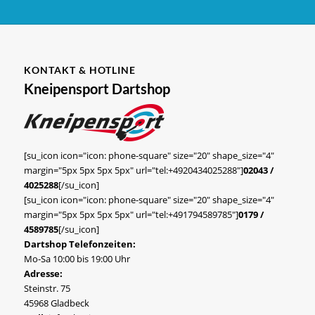
KONTAKT & HOTLINE
Kneipensport Dartshop
[su_icon icon="icon: phone-square" size="20" shape_size="4"
margin="5px 5px 5px 5px" url="tel:+4920434025288"]
02043 /
4025288
[/su_icon]
[su_icon icon="icon: phone-square" size="20" shape_size="4"
margin="5px 5px 5px 5px" url="tel:+491794589785"]
0179 /
4589785
[/su_icon]
Dartshop Telefonzeiten:
Mo-Sa 10:00 bis 19:00 Uhr
Adresse:
Steinstr. 75
45968 Gladbeck