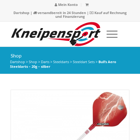
Mein Konto
Dartshop
|
versandbereit in 24 Stunden |
Kauf auf Rechnung
und Finanzierung
Shop
Dartshop
>
Shop
>
Darts
>
Steeldarts
>
Steeldart Sets
>
Bull’s Aero
Steeldarts – 20g – silber