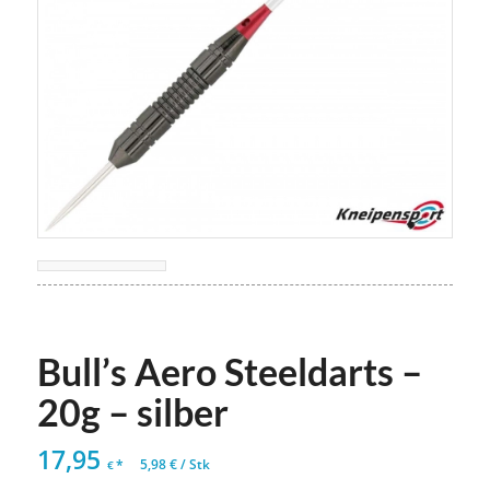
Bull’s Aero Steeldarts –
20g – silber
17,95
*
5,98
€
/
Stk
€