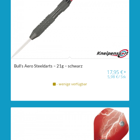
Bull’s Aero Steeldarts – 21g – schwarz
17,95
€
*
5,98
€
/
Stk
- wenige verfügbar