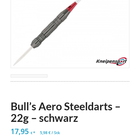
Bull’s Aero Steeldarts –
22g – schwarz
17,95
*
5,98
€
/
Stk
€