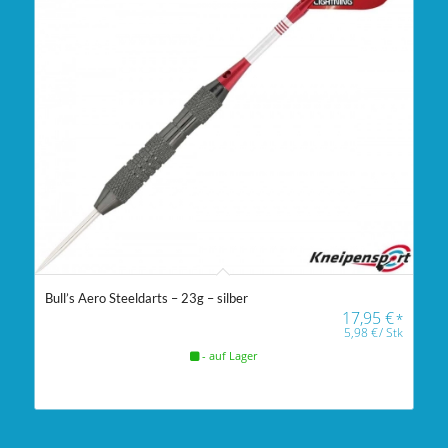
Bull’s Aero Steeldarts – 23g – silber
17,95
€
*
5,98
€
/
Stk
- auf Lager