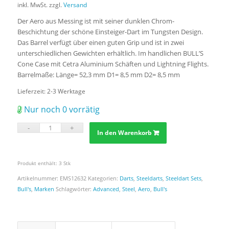
inkl. MwSt.
zzgl.
Versand
Der Aero aus Messing ist mit seiner dunklen Chrom-
Beschichtung der schöne Einsteiger-Dart im Tungsten Design.
Das Barrel verfügt über einen guten Grip und ist in zwei
unterschiedlichen Gewichten erhältlich. Im handlichen BULL’S
Cone Case mit Cetra Aluminium Schäften und Lightning Flights.
Barrelmaße: Länge= 52,3 mm D1= 8,5 mm D2= 8,5 mm
Lieferzeit:
2-3 Werktage
Nur noch 0 vorrätig
In den Warenkorb
Produkt enthält: 3
Stk
Artikelnummer:
EMS12632
Kategorien:
Darts
,
Steeldarts
,
Steeldart Sets
,
Bull's
,
Marken
Schlagwörter:
Advanced
,
Steel
,
Aero
,
Bull's