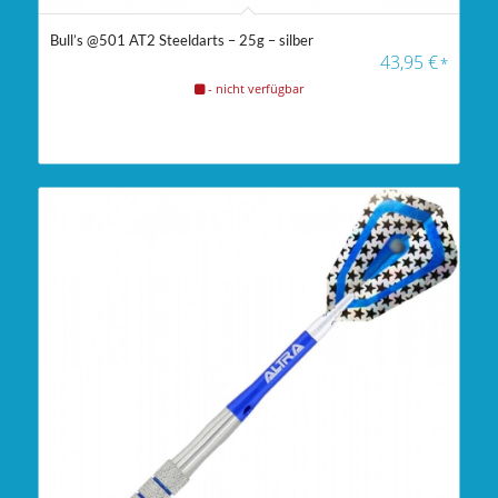
Bull’s @501 AT2 Steeldarts – 25g – silber
43,95
€
*
- nicht verfügbar