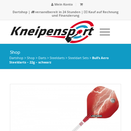
Mein Konto
Dartshop
|
versandbereit in 24 Stunden |
Kauf auf Rechnung
und Finanzierung
Shop
Dartshop
>
Shop
>
Darts
>
Steeldarts
>
Steeldart Sets
>
Bull’s Aero
Steeldarts – 22g – schwarz