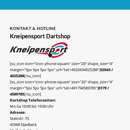
KONTAKT & HOTLINE
Kneipensport Dartshop
[su_icon icon="icon: phone-square" size="20" shape_size="4"
margin="5px 5px 5px 5px" url="tel:+4920434025288"]
02043 /
4025288
[/su_icon]
[su_icon icon="icon: phone-square" size="20" shape_size="4"
margin="5px 5px 5px 5px" url="tel:+491794589785"]
0179 /
4589785
[/su_icon]
Dartshop Telefonzeiten:
Mo-Sa 10:00 bis 19:00 Uhr
Adresse:
Steinstr. 75
45968 Gladbeck