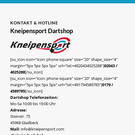
KONTAKT & HOTLINE
Kneipensport Dartshop
[su_icon icon="icon: phone-square" size="20" shape_size="4"
margin="5px 5px 5px 5px" url="tel:+4920434025288"]
02043 /
4025288
[/su_icon]
[su_icon icon="icon: phone-square" size="20" shape_size="4"
margin="5px 5px 5px 5px" url="tel:+491794589785"]
0179 /
4589785
[/su_icon]
Dartshop Telefonzeiten:
Mo-Sa 10:00 bis 19:00 Uhr
Adresse:
Steinstr. 75
45968 Gladbeck
Mail:
info@kneipensport.com