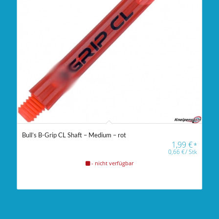
Bull’s B-Grip CL Shaft – Medium – rot
1,99
€
*
0,66
€
/
Stk
- nicht verfügbar