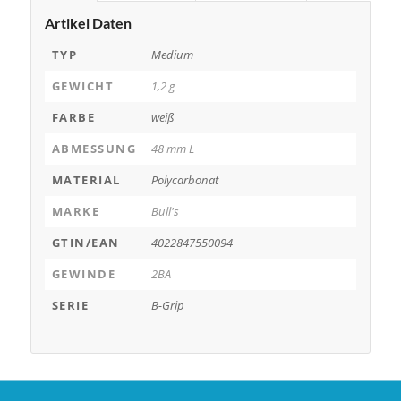
Artikel Daten
TYP
Medium
GEWICHT
1,2 g
FARBE
weiß
ABMESSUNG
48 mm L
MATERIAL
Polycarbonat
MARKE
Bull's
GTIN/EAN
4022847550094
GEWINDE
2BA
SERIE
B-Grip