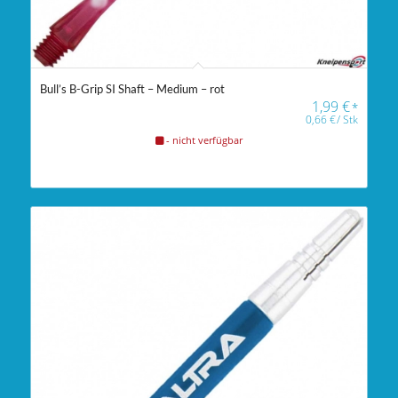
Bull’s B-Grip SI Shaft – Medium – rot
1,99
€
*
0,66
€
/
Stk
- nicht verfügbar