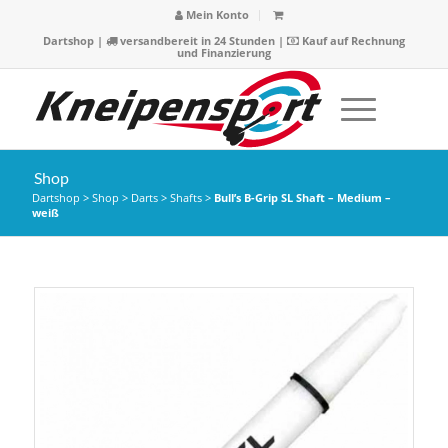
Mein Konto
Dartshop
|
versandbereit in 24 Stunden |
Kauf auf Rechnung
und Finanzierung
Shop
Dartshop
>
Shop
>
Darts
>
Shafts
>
Bull’s B-Grip SL Shaft – Medium –
weiß