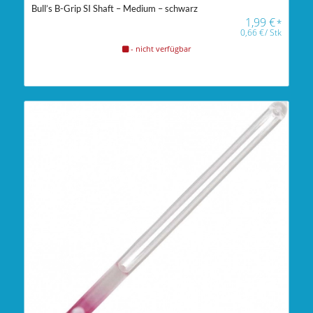
Bull’s B-Grip SI Shaft – Medium – schwarz
1,99
€
*
0,66
€
/
Stk
- nicht verfügbar