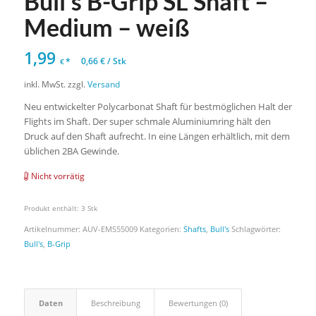
Bull’s B-Grip SL Shaft –
Medium – weiß
1,99
*
0,66
€
/
Stk
€
inkl. MwSt.
zzgl.
Versand
Neu entwickelter Polycarbonat Shaft für bestmöglichen Halt der
Flights im Shaft. Der super schmale Aluminiumring hält den
Druck auf den Shaft aufrecht. In eine Längen erhältlich, mit dem
üblichen 2BA Gewinde.
Nicht vorrätig
Produkt enthält: 3
Stk
Artikelnummer:
AUV-EMS55009
Kategorien:
Shafts
,
Bull's
Schlagwörter:
Bull's
,
B-Grip
Daten
Beschreibung
Bewertungen (0)