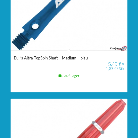
Bull’s Altra TopSpin Shaft – Medium – blau
5,49
€
*
1,83
€
/
Stk
- auf Lager