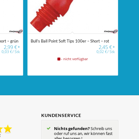
hort – grün
Bull’s Ball Point Soft Tips 100er – Short – rot
2,99
€
2,45
€
*
*
0,03
€
/
Stk
0,02
€
/
Stk
- nicht verfügbar
KUNDENSERVICE
Nichts gefunden?
Schreib uns
oder ruf uns an, wir können fast
alles besorgen !