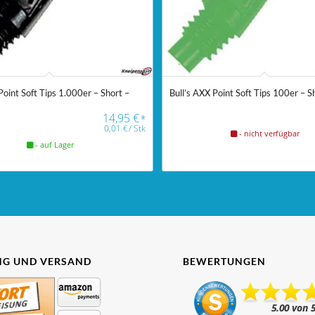
Point Soft Tips 1.000er – Short –
Bull’s AXX Point Soft Tips 100er – S
14,95
€
*
0,01
€
/
Stk
- nicht verfügbar
- auf Lager
G UND VERSAND
BEWERTUNGEN