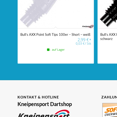
Bull’s AXX Point Soft Tips 100er – Short – weiß
Bull’s AXX 
schwarz
2,99
€
*
0,03
€
/
Stk
- auf Lager
KONTAKT & HOTLINE
ZAHLUN
Kneipensport Dartshop