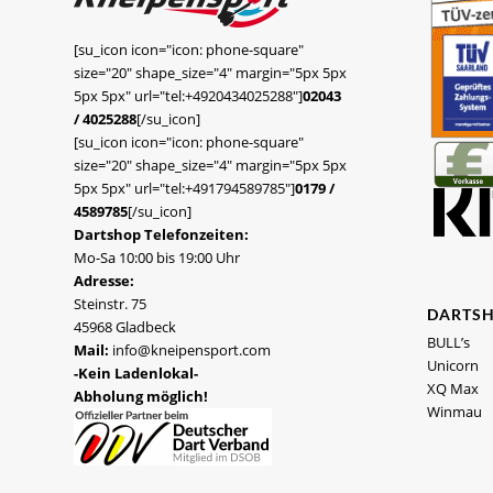
[su_icon icon="icon: phone-square"
size="20" shape_size="4" margin="5px 5px
5px 5px" url="tel:+4920434025288"]
02043
/ 4025288
[/su_icon]
[su_icon icon="icon: phone-square"
size="20" shape_size="4" margin="5px 5px
5px 5px" url="tel:+491794589785"]
0179 /
4589785
[/su_icon]
Dartshop Telefonzeiten:
Mo-Sa 10:00 bis 19:00 Uhr
Adresse:
Steinstr. 75
DARTS
45968 Gladbeck
BULL’s
Mail:
info@kneipensport.com
Unicorn
-Kein Ladenlokal-
XQ Max
Abholung möglich!
Winmau