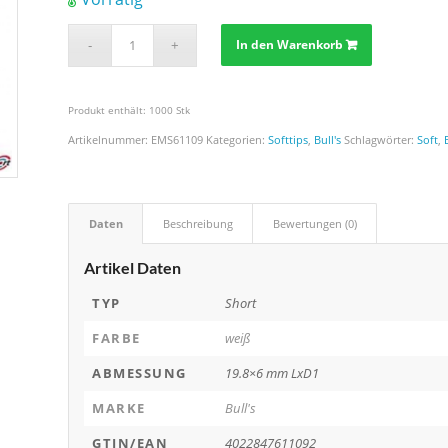
In den Warenkorb
Produkt enthält: 1000
Stk
Artikelnummer:
EMS61109
Kategorien:
Softtips
,
Bull's
Schlagwörter:
Soft
,
Daten
Beschreibung
Bewertungen (0)
Artikel Daten
TYP
Short
FARBE
weiß
ABMESSUNG
19.8×6 mm LxD1
MARKE
Bull's
GTIN/EAN
4022847611092