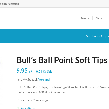
d Finanzierung
Darts
Sets
Dartshop
>
Shop
Bull’s Ball Point Soft Tip
9,95
*
0,01
€
/
Stk
€
inkl. MwSt.
zzgl.
Versand
BULL’S Ball Point Tips, hochwertige Standard Soft Tips mit Vers
Blisterpack mit 100 Stück lieferbar.
Lieferzeit:
2-3 Werktage
Vorrätig