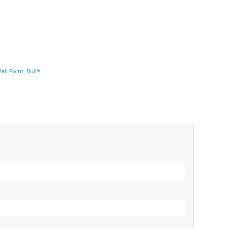
Ball Point
,
Bull's