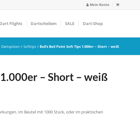
Mein Konto
Dart Flights
Dartscheiben
SALE
Dart-Shop
>
Dartspitzen
>
Softtips
>
Bull’s Ball Point Soft Tips 1.000er – Short – weiß
s 1.000er – Short – weiß
tärkungen. Im Beutel mit 1000 Stück, oder im praktischen