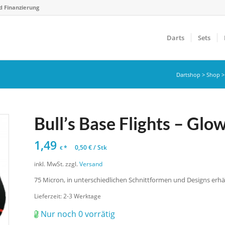
d Finanzierung
Darts
Sets
Dartshop
>
Shop
Bull’s Base Flights – Glow
1,49
*
0,50
€
/
Stk
€
inkl. MwSt.
zzgl.
Versand
75 Micron, in unterschiedlichen Schnittformen und Designs erhäl
Lieferzeit:
2-3 Werktage
Nur noch 0 vorrätig