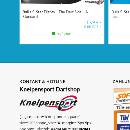
Bull’s 5-Star Flights – The Dart Side – A-
Bulls 5-Sta
Standard
blau
1,99
€
*
0,66
€
/
Stk
- auf Lager
KONTAKT & HOTLINE
ZAHLUN
Kneipensport Dartshop
[su_icon icon="icon: phone-square"
size="20" shape_size="4" margin="5px 5px
5px 5px" url="tel:+4920434025288"]
02043