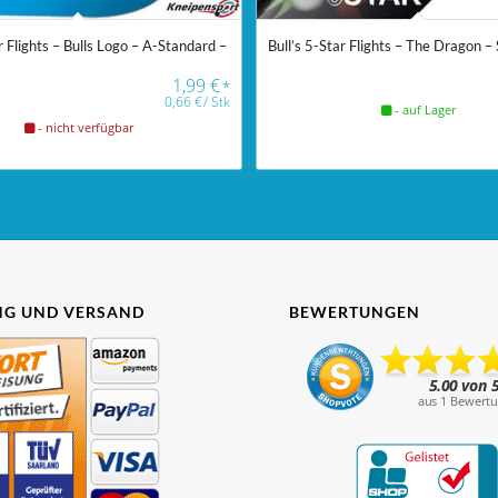
r Flights – Bulls Logo – A-Standard –
Bull’s 5-Star Flights – The Dragon – 
1,99
€
*
0,66
€
/
Stk
- auf Lager
- nicht verfügbar
G UND VERSAND
BEWERTUNGEN