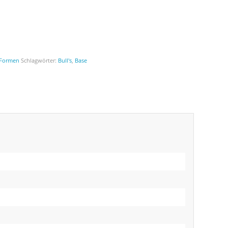
 Formen
Schlagwörter:
Bull's
,
Base