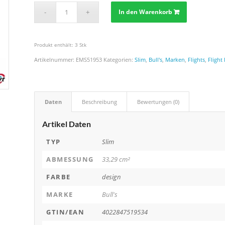
In den Warenkorb
Produkt enthält: 3
Stk
Artikelnummer:
EMS51953
Kategorien:
Slim
,
Bull's
,
Marken
,
Flights
,
Flight
Daten
Beschreibung
Bewertungen (0)
Artikel Daten
TYP
Slim
ABMESSUNG
33,29 cm²
FARBE
design
MARKE
Bull's
GTIN/EAN
4022847519534