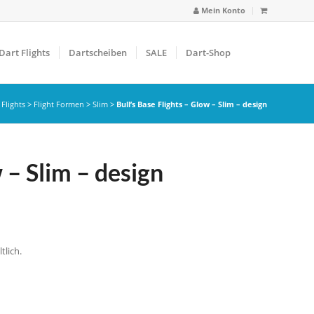
Mein Konto
Dart Flights
Dartscheiben
SALE
Dart-Shop
>
Flights
>
Flight Formen
>
Slim
>
Bull’s Base Flights – Glow – Slim – design
 – Slim – design
tlich.