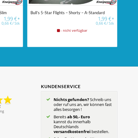
Slim
Bull’s 5-Star Flights – Shorty – A-Standard
1,99
€
1,99
€
*
*
0,66
€
/
Stk
0,66
€
/
Stk
- nicht verfügbar
KUNDENSERVICE
Nichts gefunden?
Schreib uns
oder ruf uns an, wir können fast
alles besorgen !
Bereits
ab 50,- Euro
kannst du innerhalb
Deutschlands
versandkostenfrei
bestellen.