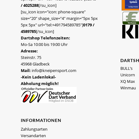
/ 4025288
[/su_icon]
[su_icon icon="icon: phone-square"
size="20" shape_size="4" margin="5px 5px
5px 5px" url="tel:+491794589785"]
0179 /
4589785
[/su_icon]
Dartshop Telefonzeiten:
Mo-Sa 10:00 bis 19:00 Uhr
Adresse:
Steinstr. 75
DARTS
45968 Gladbeck
BULL’s
Mail:
info@kneipensport.com
Unicorn
-Kein Ladenlokal-
XQ Max
Abholung möglich!
Winmau
INFORMATIONEN
Zahlungsarten
Versandarten