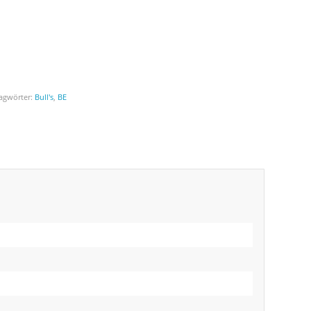
agwörter:
Bull's
,
BE