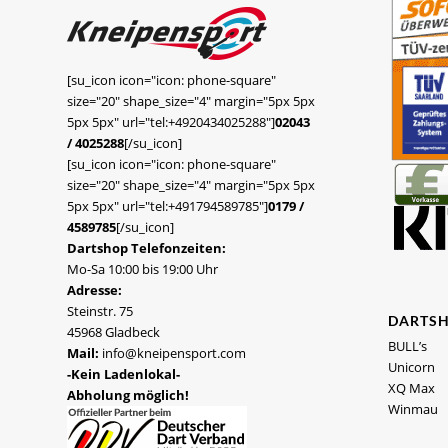
[su_icon icon="icon: phone-square"
size="20" shape_size="4" margin="5px 5px
5px 5px" url="tel:+4920434025288"]
02043
/ 4025288
[/su_icon]
[su_icon icon="icon: phone-square"
size="20" shape_size="4" margin="5px 5px
5px 5px" url="tel:+491794589785"]
0179 /
4589785
[/su_icon]
Dartshop Telefonzeiten:
Mo-Sa 10:00 bis 19:00 Uhr
Adresse:
Steinstr. 75
DARTS
45968 Gladbeck
BULL’s
Mail:
info@kneipensport.com
Unicorn
-Kein Ladenlokal-
XQ Max
Abholung möglich!
Winmau