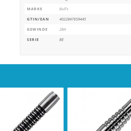
MARKE
Bull's
GTIN/EAN
4022847659445
GEWINDE
2BA
SERIE
BE