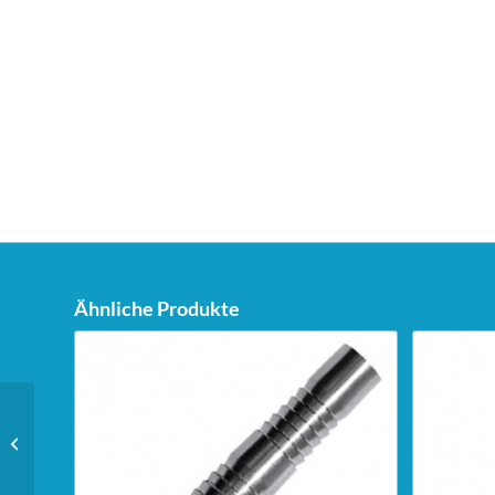
Ähnliche Produkte
Bull’s Powerflite Flights
– A-Standard – weiß