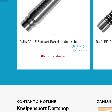
Bull’s BE-15 Softdart Barrel – 16g – silber
Bull’s BE-2
29,95
€
*
9,98
€
/
Stk
- nicht verfügbar
KONTAKT & HOTLINE
ZAHLUN
Kneipensport Dartshop