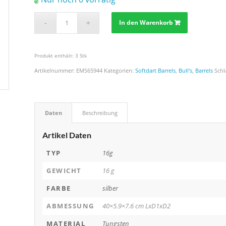
In den Warenkorb
Produkt enthält: 3
Stk
Artikelnummer:
EMS65944
Kategorien:
Softdart Barrels
,
Bull's
,
Barrels
Schl
Daten
Beschreibung
Artikel Daten
TYP
16g
GEWICHT
16 g
FARBE
silber
ABMESSUNG
40×5.9×7.6 cm LxD1xD2
MATERIAL
Tungsten