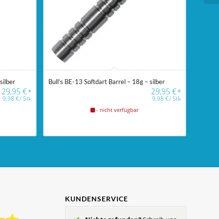
silber
Bull’s BE-13 Softdart Barrel – 18g – silber
29,95
€
29,95
€
*
*
9,98
€
/
Stk
9,98
€
/
Stk
- nicht verfügbar
KUNDENSERVICE