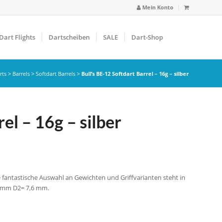
Mein Konto
Dart Flights
Dartscheiben
SALE
Dart-Shop
rts
>
Barrels
>
Softdart Barrels
>
Bull’s BE-12 Softdart Barrel – 16g – silber
el – 16g – silber
e fantastische Auswahl an Gewichten und Griffvarianten steht in
9 mm D2= 7,6 mm.