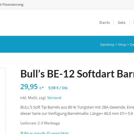
d Finanzierung
Darts
Sets
Dartshop
>
Shop
>
Da
Bull’s BE-12 Softdart Barr
29,95
*
9,98
€
/
Stk
€
inkl. MwSt.
zzgl.
Versand
BULL’S Soft Tip Barrels aus 80 % Tungsten mit 2BA Gewinde. Ein
dieser Serie zur Verfügung.Barrelmaße: Länge= 40,0 mm D1= 5,
Lieferzeit:
2-3 Werktage
Nur noch 0 vorrätig