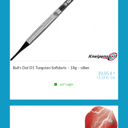
Bull’s Dot D1 Tungsten Softdarts – 18g – silber
39,95
€
*
13,32
€
/
Stk
- auf Lager