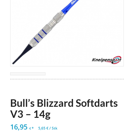
Bull’s Blizzard Softdarts
V3 – 14g
16,95
*
5,65
€
/
Stk
€