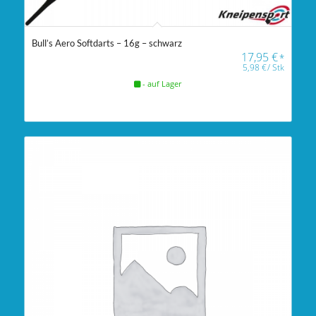
Bull’s Aero Softdarts – 16g – schwarz
17,95
€
*
5,98
€
/
Stk
- auf Lager