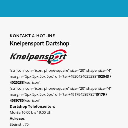
KONTAKT & HOTLINE
Kneipensport Dartshop
[su_icon icon="icon: phone-square" size="20" shape_size="4"
margin="5px 5px 5px 5px" url="tel:+4920434025288"]
02043 /
4025288
[/su_icon]
[su_icon icon="icon: phone-square" size="20" shape_size="4"
margin="5px 5px 5px 5px" url="tel:+491794589785"]
0179 /
4589785
[/su_icon]
Dartshop Telefonzeiten:
Mo-Sa 10:00 bis 19:00 Uhr
Adresse:
Steinstr. 75