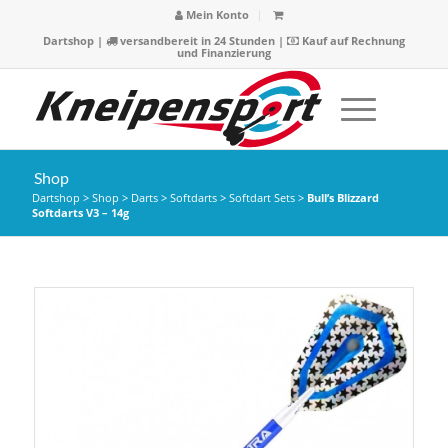
Mein Konto
Dartshop
|
versandbereit in 24 Stunden |
Kauf auf Rechnung
und Finanzierung
Shop
Dartshop
>
Shop
>
Darts
>
Softdarts
>
Softdart Sets
>
Bull’s Blizzard
Softdarts V3 – 14g