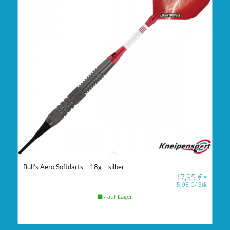
Bull’s Aero Softdarts – 18g – silber
17,95
€
*
5,98
€
/
Stk
- auf Lager