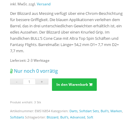
inkl. MwSt.
zzgl.
Versand
Der Blizzard aus Messing verfügt über eine Chrom-Beschichtung
für bessere Griffigkeit. Die blauen Applikationen verleihen dem
Barrel, das in drei unterschiedlichen Gewichten erhältlich ist, ein
edles Aussehen. Der Blizzard über einen Knurled Grip. Im
handlichen BULL’S Cone Case mit Altra Top Spin Schäften und
Fantasy Flights. Barrelmaße: Länge= 54,2 mm D1= 7,7 mm D2=
7,7 mm.
Lieferzeit:
2-3 Werktage
Nur noch 0 vorrätig
In den Warenkorb
Produkt enthält: 3
Stk
Artikelnummer:
EMS16854
Kategorien:
Darts
,
Softdart Sets
,
Bull's
,
Marken
,
Softdarts
Schlagwörter:
Blizzard
,
Bull's
,
Advanced
,
Soft