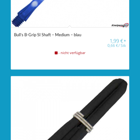
Bull’s B-Grip SI Shaft – Medium – blau
1,99
€
*
0,66
€
/
Stk
- nicht verfügbar