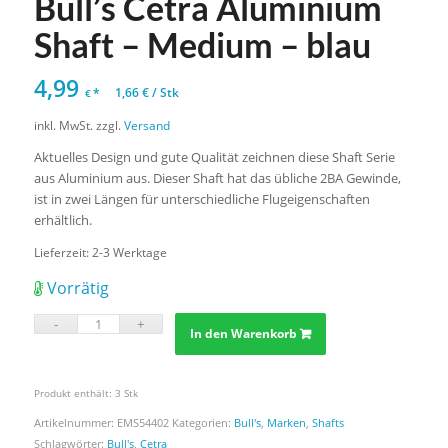
Bull’s Cetra Aluminium
Shaft – Medium – blau
4,99
*
1,66
€
/
Stk
€
inkl. MwSt.
zzgl.
Versand
Aktuelles Design und gute Qualität zeichnen diese Shaft Serie
aus Aluminium aus. Dieser Shaft hat das übliche 2BA Gewinde,
ist in zwei Längen für unterschiedliche Flugeigenschaften
erhältlich.
Lieferzeit:
2-3 Werktage
Vorrätig
In den Warenkorb
Produkt enthält: 3
Stk
Artikelnummer:
EMS54402
Kategorien:
Bull's
,
Marken
,
Shafts
Schlagwörter:
Bull's
,
Cetra