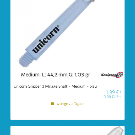
Unicorn Gripper 3 Mirage Shaft – Medium – blau
1,99
€
*
0,66
€
/
Stk
- wenige verfügbar