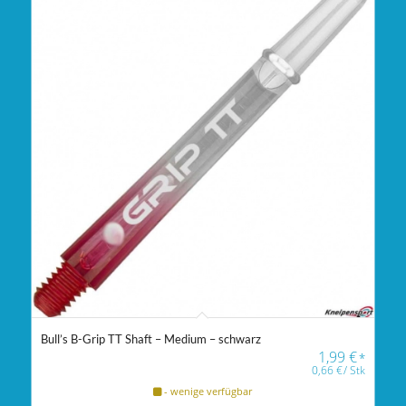
Bull’s B-Grip TT Shaft – Medium – schwarz
1,99
€
*
0,66
€
/
Stk
- wenige verfügbar