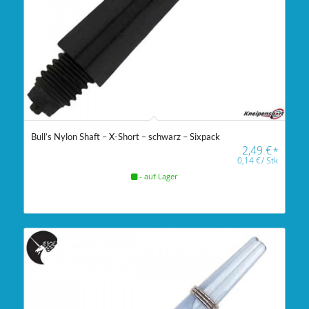
Bull’s Nylon Shaft – X-Short – schwarz – Sixpack
2,49
€
*
0,14
€
/
Stk
- auf Lager