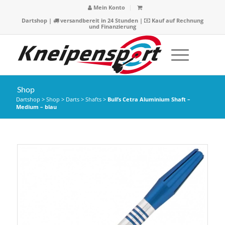
Mein Konto
Dartshop
|
versandbereit in 24 Stunden |
Kauf auf Rechnung
und Finanzierung
Shop
Dartshop
>
Shop
>
Darts
>
Shafts
>
Bull’s Cetra Aluminium Shaft –
Medium – blau