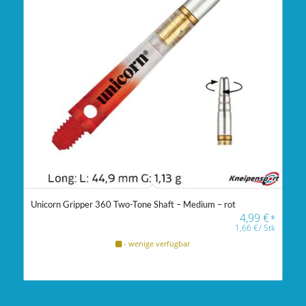
Unicorn Gripper 360 Two-Tone Shaft – Medium – rot
4,99
€
*
1,66
€
/
Stk
- wenige verfügbar