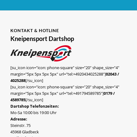
KONTAKT & HOTLINE
Kneipensport Dartshop
[su_icon icon="icon: phone-square" size="20" shape_size="4"
margin="5px 5px 5px 5px" url="tel:+4920434025288"]
02043 /
4025288
[/su_icon]
[su_icon icon="icon: phone-square" size="20" shape_size="4"
margin="5px 5px 5px 5px" url="tel:+491794589785"]
0179 /
4589785
[/su_icon]
Dartshop Telefonzeiten:
Mo-Sa 10:00 bis 19:00 Uhr
Adresse:
Steinstr. 75
45968 Gladbeck