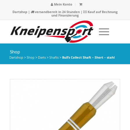
Mein Konto
Dartshop
|
versandbereit in 24 Stunden |
Kauf auf Rechnung
und Finanzierung
Shop
Dartshop
>
Shop
>
Darts
>
Shafts
>
Bull’s Collect Shaft – Short – stahl