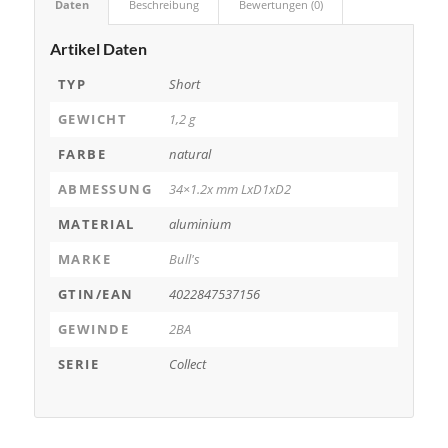
Daten
Beschreibung
Bewertungen (0)
Artikel Daten
TYP
Short
GEWICHT
1,2 g
FARBE
natural
ABMESSUNG
34×1.2x mm LxD1xD2
MATERIAL
aluminium
MARKE
Bull's
GTIN/EAN
4022847537156
GEWINDE
2BA
SERIE
Collect