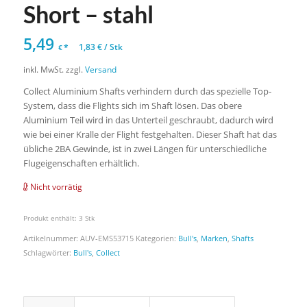
Short – stahl
5,49
*
1,83
€
/
Stk
€
inkl. MwSt.
zzgl.
Versand
Collect Aluminium Shafts verhindern durch das spezielle Top-
System, dass die Flights sich im Shaft lösen. Das obere
Aluminium Teil wird in das Unterteil geschraubt, dadurch wird
wie bei einer Kralle der Flight festgehalten. Dieser Shaft hat das
übliche 2BA Gewinde, ist in zwei Längen für unterschiedliche
Flugeigenschaften erhältlich.
Nicht vorrätig
Produkt enthält: 3
Stk
Artikelnummer:
AUV-EMS53715
Kategorien:
Bull's
,
Marken
,
Shafts
Schlagwörter:
Bull's
,
Collect