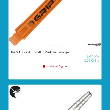
Bull’s B-Grip CL Shaft – Medium – orange
1,99
€
*
0,66
€
/
Stk
- nicht verfügbar