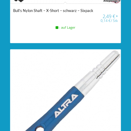
Bull’s Nylon Shaft – X-Short – schwarz – Sixpack
2,49
€
*
0,14
€
/
Stk
- auf Lager