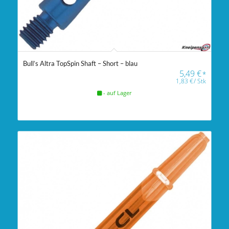
Bull’s Altra TopSpin Shaft – Short – blau
5,49
€
*
1,83
€
/
Stk
- auf Lager