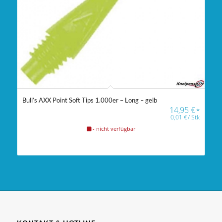
Bull’s AXX Point Soft Tips 1.000er – Long – gelb
14,95
€
*
0,01
€
/
Stk
- nicht verfügbar