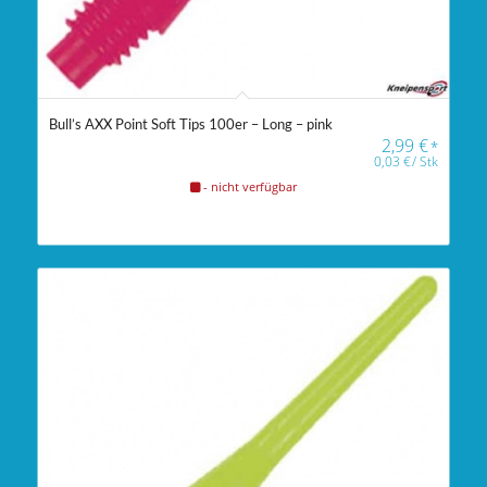
Bull’s AXX Point Soft Tips 100er – Long – pink
2,99
€
*
0,03
€
/
Stk
- nicht verfügbar