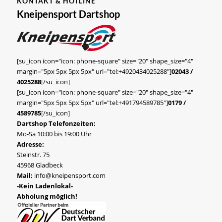
KONTAKT & HOTLINE
Kneipensport Dartshop
[su_icon icon="icon: phone-square" size="20" shape_size="4"
margin="5px 5px 5px 5px" url="tel:+4920434025288"]
02043 /
4025288
[/su_icon]
[su_icon icon="icon: phone-square" size="20" shape_size="4"
margin="5px 5px 5px 5px" url="tel:+491794589785"]
0179 /
4589785
[/su_icon]
Dartshop Telefonzeiten:
Mo-Sa 10:00 bis 19:00 Uhr
Adresse:
Steinstr. 75
45968 Gladbeck
Mail:
info@kneipensport.com
-Kein Ladenlokal-
Abholung möglich!