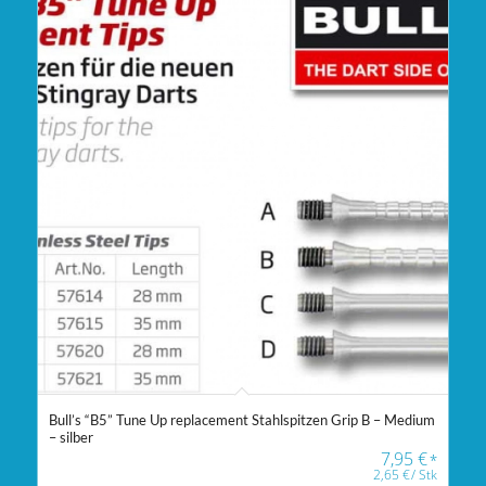
Bull’s “B5” Tune Up replacement Stahlspitzen Grip B – Medium
– silber
7,95
€
*
2,65
€
/
Stk