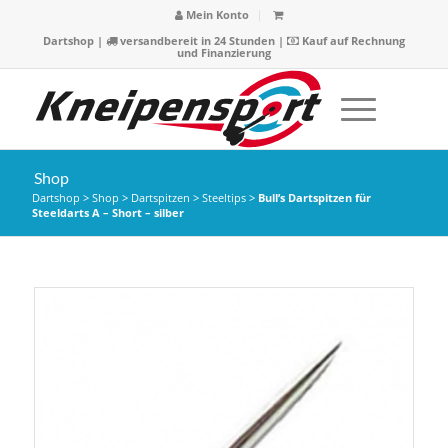
Mein Konto
Dartshop
|
versandbereit in 24 Stunden |
Kauf auf Rechnung
und Finanzierung
Shop
Dartshop
>
Shop
>
Dartspitzen
>
Steeltips
>
Bull’s Dartspitzen für
Steeldarts A – Short – silber