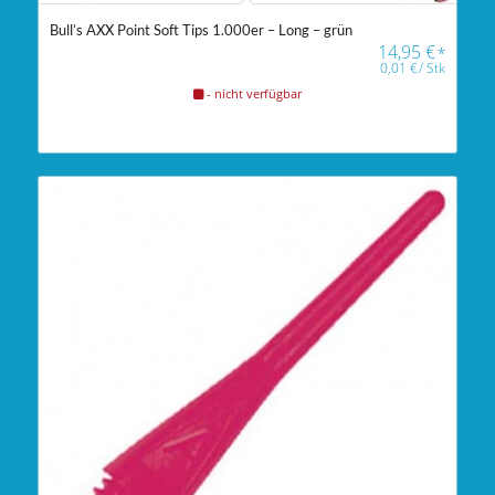
Bull’s AXX Point Soft Tips 1.000er – Long – grün
14,95
€
*
0,01
€
/
Stk
- nicht verfügbar