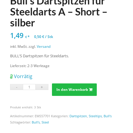
Bull’s Dartspitzen für
Steeldarts A – Short –
silber
1,49
*
0,50
€
/
Stk
€
inkl. MwSt.
zzgl.
Versand
BULL’S Dartspitzen für Steeldarts.
Lieferzeit:
2-3 Werktage
Vorrätig
In den Warenkorb
Produkt enthält: 3
Stk
Artikelnummer:
EMS57701
Kategorien:
Dartspitzen
,
Steeltips
,
Bull's
Schlagwörter:
Bull's
,
Steel