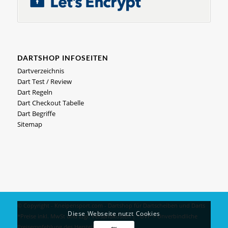
DARTSHOP INFOSEITEN
Dartverzeichnis
Dart Test / Review
Dart Regeln
Dart Checkout Tabelle
Dart Begriffe
Sitemap
© Copyright - Kneipensport.com -
Dartshop
für
Dartscheiben
und
Darts
Diese Webseite nutzt Cookies
*Preise inkl. MwSt und zzgl.
Versandkosten
| *UVP = Unverbindliche
Preisempfehlung des Herstellers