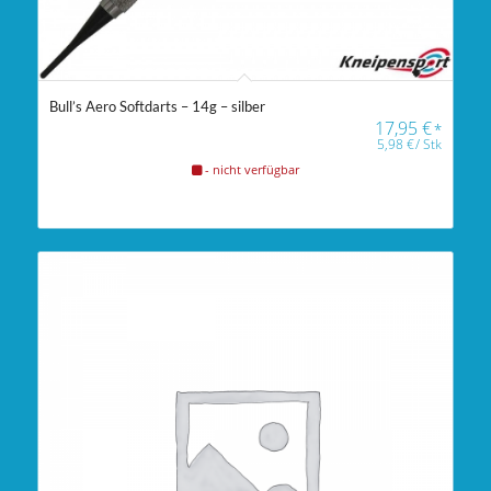
Bull’s Aero Softdarts – 14g – silber
17,95
€
*
5,98
€
/
Stk
- nicht verfügbar