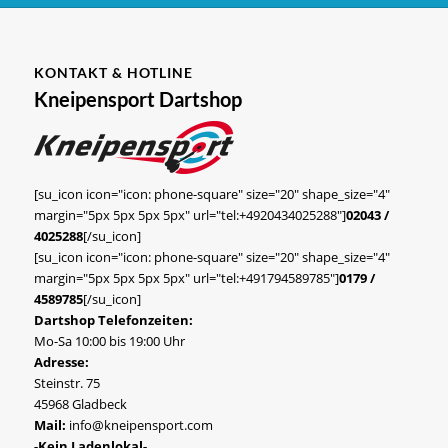
KONTAKT & HOTLINE
Kneipensport Dartshop
[su_icon icon="icon: phone-square" size="20" shape_size="4"
margin="5px 5px 5px 5px" url="tel:+4920434025288"]
02043 /
4025288
[/su_icon]
[su_icon icon="icon: phone-square" size="20" shape_size="4"
margin="5px 5px 5px 5px" url="tel:+491794589785"]
0179 /
4589785
[/su_icon]
Dartshop Telefonzeiten:
Mo-Sa 10:00 bis 19:00 Uhr
Adresse:
Steinstr. 75
45968 Gladbeck
Mail:
info@kneipensport.com
-Kein Ladenlokal-