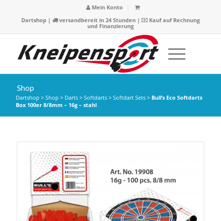
Mein Konto
Dartshop
|
versandbereit in 24 Stunden |
Kauf auf Rechnung
und Finanzierung
Shop
Dartshop
>
Shop
>
Darts
>
Softdarts
>
Softdart Sets
>
Bull’s Eco Softdarts
Box 100er 8/8mm – 16g – stahl