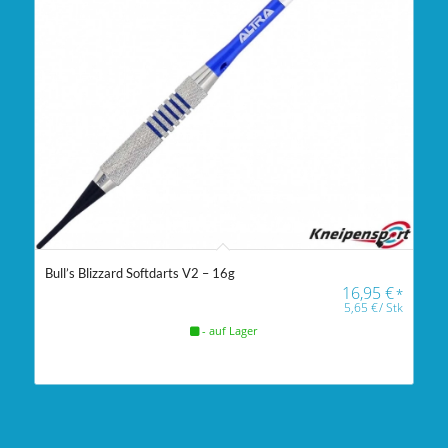
Bull’s Blizzard Softdarts V2 – 16g
16,95
€
*
5,65
€
/
Stk
- auf Lager