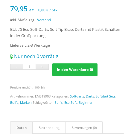
79,95
*
0,80
€
/
Stk
€
inkl. MwSt.
zzgl.
Versand
BULL’S Eco Soft-Darts, Soft Tip Brass Darts mit Plastik Schäften
in der Großpackung.
Lieferzeit:
2-3 Werktage
Nur noch 0 vorrätig
In den Warenkorb
Produkt enthält: 100
Stk
Artikelnummer:
EMS19908
Kategorien:
Softdarts
,
Darts
,
Softdart Sets
,
Bull's
,
Marken
Schlagwörter:
Bull's
,
Eco Soft
,
Beginner
Daten
Beschreibung
Bewertungen (0)