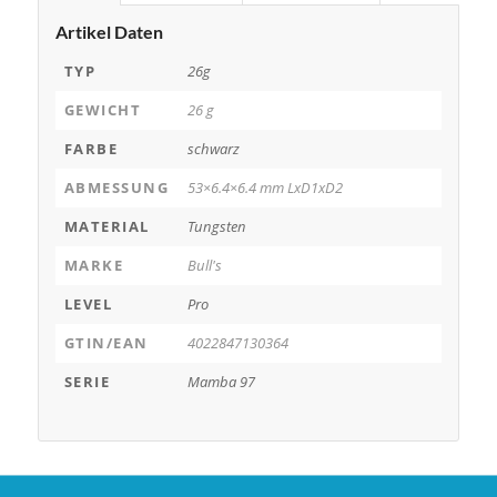
Artikel Daten
TYP
26g
GEWICHT
26 g
FARBE
schwarz
ABMESSUNG
53×6.4×6.4 mm LxD1xD2
MATERIAL
Tungsten
MARKE
Bull's
LEVEL
Pro
GTIN/EAN
4022847130364
SERIE
Mamba 97