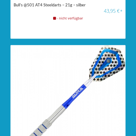
Bull’s @501 AT4 Steeldarts – 21g – silber
43,95
€
*
- nicht verfügbar