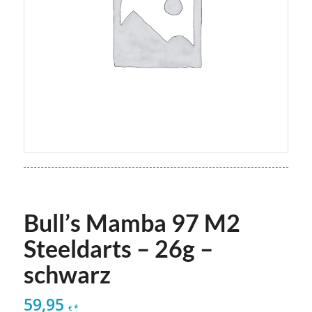
Bull’s Mamba 97 M2
Steeldarts – 26g –
schwarz
59,95
*
€