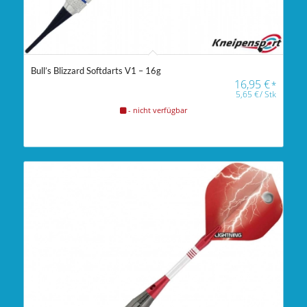
Bull’s Blizzard Softdarts V1 – 16g
16,95
€
*
5,65
€
/
Stk
- nicht verfügbar