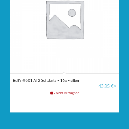
Bull’s @501 AT2 Softdarts – 16g – silber
43,95
€
*
- nicht verfügbar