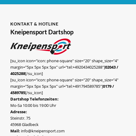
KONTAKT & HOTLINE
Kneipensport Dartshop
[su_icon icon="icon: phone-square" size="20" shape_size="4"
margin="5px 5px 5px 5px" url="tel:+4920434025288"]
02043 /
4025288
[/su_icon]
[su_icon icon="icon: phone-square" size="20" shape_size="4"
margin="5px 5px 5px 5px" url="tel:+491794589785"]
0179 /
4589785
[/su_icon]
Dartshop Telefonzeiten:
Mo-Sa 10:00 bis 19:00 Uhr
Adresse:
Steinstr. 75
45968 Gladbeck
Mail:
info@kneipensport.com