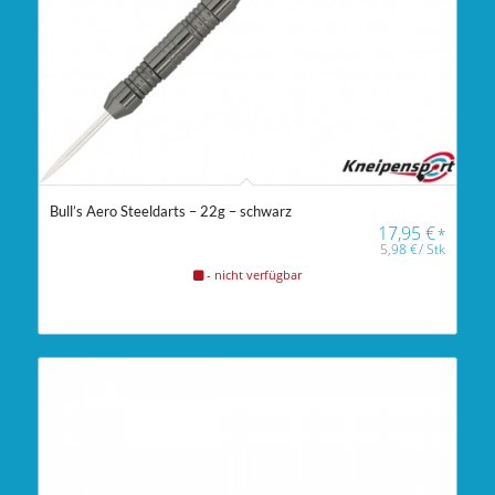
Bull’s Aero Steeldarts – 22g – schwarz
17,95
€
*
5,98
€
/
Stk
- nicht verfügbar