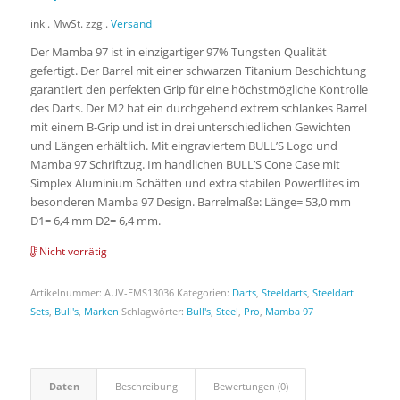
inkl. MwSt.
zzgl.
Versand
Der Mamba 97 ist in einzigartiger 97% Tungsten Qualität
gefertigt. Der Barrel mit einer schwarzen Titanium Beschichtung
garantiert den perfekten Grip für eine höchstmögliche Kontrolle
des Darts. Der M2 hat ein durchgehend extrem schlankes Barrel
mit einem B-Grip und ist in drei unterschiedlichen Gewichten
und Längen erhältlich. Mit eingraviertem BULL’S Logo und
Mamba 97 Schriftzug. Im handlichen BULL’S Cone Case mit
Simplex Aluminium Schäften und extra stabilen Powerflites im
besonderen Mamba 97 Design. Barrelmaße: Länge= 53,0 mm
D1= 6,4 mm D2= 6,4 mm.
Nicht vorrätig
Artikelnummer:
AUV-EMS13036
Kategorien:
Darts
,
Steeldarts
,
Steeldart
Sets
,
Bull's
,
Marken
Schlagwörter:
Bull's
,
Steel
,
Pro
,
Mamba 97
Daten
Beschreibung
Bewertungen (0)