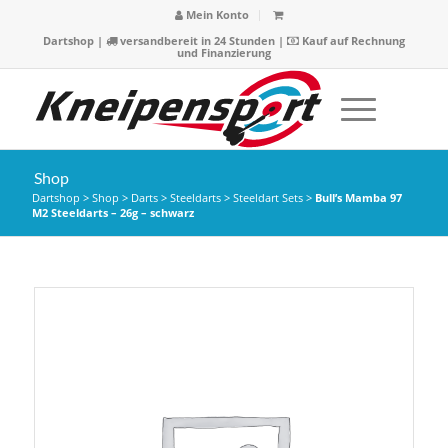
Mein Konto
Dartshop
|
versandbereit in 24 Stunden |
Kauf auf Rechnung
und Finanzierung
Shop
Dartshop
>
Shop
>
Darts
>
Steeldarts
>
Steeldart Sets
>
Bull’s Mamba 97
M2 Steeldarts – 26g – schwarz