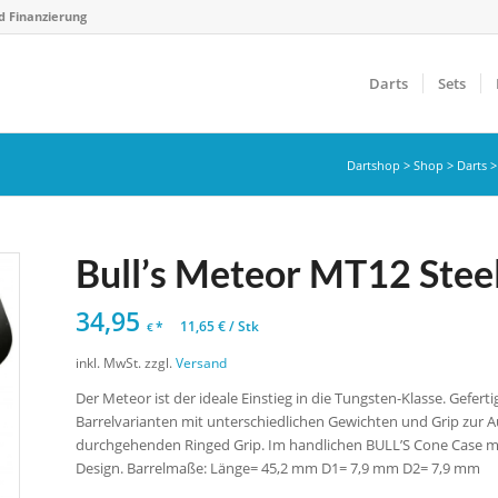
d Finanzierung
Darts
Sets
Dartshop
>
Shop
>
Darts
Bull’s Meteor MT12 Steel
34,95
*
11,65
€
/
Stk
€
inkl. MwSt.
zzgl.
Versand
Der Meteor ist der ideale Einstieg in die Tungsten-Klasse. Gefe
Barrelvarianten mit unterschiedlichen Gewichten und Grip zur A
durchgehenden Ringed Grip. Im handlichen BULL’S Cone Case mit
Design. Barrelmaße: Länge= 45,2 mm D1= 7,9 mm D2= 7,9 mm