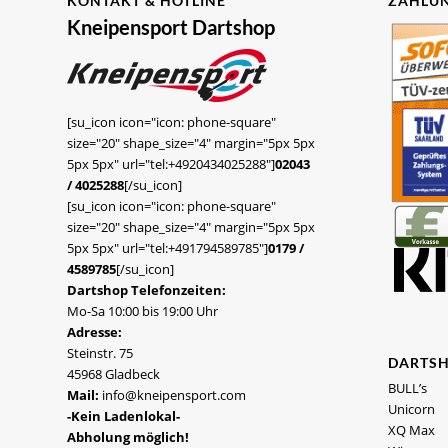
KONTAKT & HOTLINE
ZAHLUN
Kneipensport Dartshop
[su_icon icon="icon: phone-square"
size="20" shape_size="4" margin="5px 5px
5px 5px" url="tel:+4920434025288"]
02043
/ 4025288
[/su_icon]
[su_icon icon="icon: phone-square"
size="20" shape_size="4" margin="5px 5px
5px 5px" url="tel:+491794589785"]
0179 /
4589785
[/su_icon]
Dartshop Telefonzeiten:
Mo-Sa 10:00 bis 19:00 Uhr
Adresse:
Steinstr. 75
DARTS
45968 Gladbeck
BULL’s
Mail:
info@kneipensport.com
Unicorn
-Kein Ladenlokal-
XQ Max
Abholung möglich!