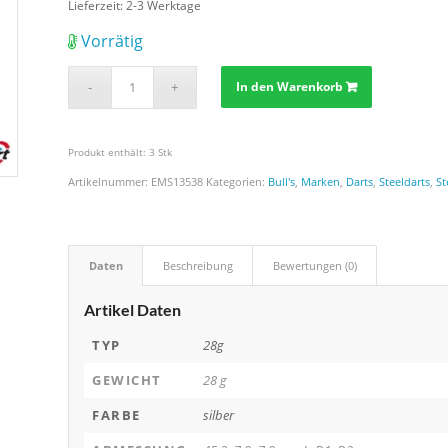
Lieferzeit:
2-3 Werktage
Vorrätig
In den Warenkorb
Produkt enthält: 3
Stk
Artikelnummer:
EMS13538
Kategorien:
Bull's
,
Marken
,
Darts
,
Steeldarts
,
St
Daten
Beschreibung
Bewertungen (0)
Artikel Daten
TYP
28g
GEWICHT
28 g
FARBE
silber