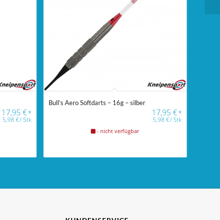
Bull’s Aero Softdarts – 16g – silber
17,95
€
17,95
€
*
*
5,98
€
/
Stk
5,98
€
/
Stk
- nicht verfügbar