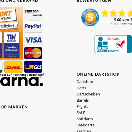
G UND VERSAND
BEWERTUNGEN
ONLINE DARTSHOP
Dartshop
Darts
Dartscheiben
Barrels
Flights
HOP MARKEN
SALE
Softdarts
Steeldarts
Taschen