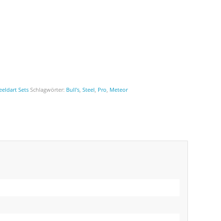
eeldart Sets
Schlagwörter:
Bull's
,
Steel
,
Pro
,
Meteor