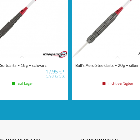
 Softdarts – 18g – schwarz
Bull’s Aero Steeldarts – 20g – silber
17,95
€
*
5,98
€
/
Stk
- auf Lager
- nicht verfügbar