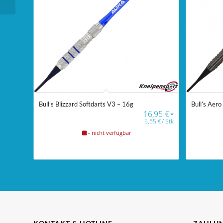
Bull’s Blizzard Softdarts V3 – 16g
Bull’s Aero
16,95
€
*
5,65
€
/
Stk
- nicht verfügbar