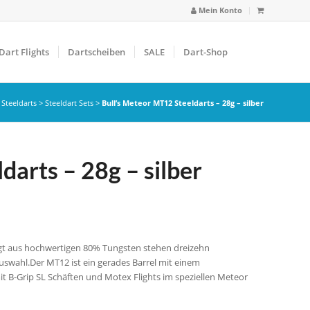
Mein Konto
Dart Flights
Dartscheiben
SALE
Dart-Shop
>
Steeldarts
>
Steeldart Sets
>
Bull’s Meteor MT12 Steeldarts – 28g – silber
darts – 28g – silber
rtigt aus hochwertigen 80% Tungsten stehen dreizehn
uswahl.Der MT12 ist ein gerades Barrel mit einem
 B-Grip SL Schäften und Motex Flights im speziellen Meteor