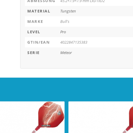
ABMESSUNG
45.2×7.9×7.9 mm LxD1xD2
MATERIAL
Tungsten
MARKE
Bull's
LEVEL
Pro
GTIN/EAN
4022847135383
SERIE
Meteor