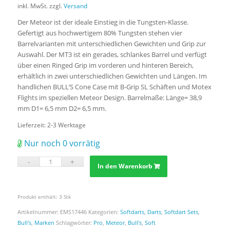
inkl. MwSt.
zzgl.
Versand
Der Meteor ist der ideale Einstieg in die Tungsten-Klasse.
Gefertigt aus hochwertigem 80% Tungsten stehen vier
Barrelvarianten mit unterschiedlichen Gewichten und Grip zur
Auswahl. Der MT3 ist ein gerades, schlankes Barrel und verfügt
über einen Ringed Grip im vorderen und hinteren Bereich,
erhältlich in zwei unterschiedlichen Gewichten und Längen. Im
handlichen BULL’S Cone Case mit B-Grip SL Schäften und Motex
Flights im speziellen Meteor Design. Barrelmaße: Länge= 38,9
mm D1= 6,5 mm D2= 6,5 mm.
Lieferzeit:
2-3 Werktage
Nur noch 0 vorrätig
In den Warenkorb
Produkt enthält: 3
Stk
Artikelnummer:
EMS17446
Kategorien:
Softdarts
,
Darts
,
Softdart Sets
,
Bull's
,
Marken
Schlagwörter:
Pro
,
Meteor
,
Bull's
,
Soft