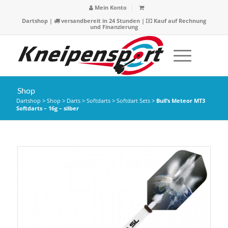
Mein Konto
Dartshop
|
versandbereit in 24 Stunden |
Kauf auf Rechnung
und Finanzierung
Shop
Dartshop
>
Shop
>
Darts
>
Softdarts
>
Softdart Sets
>
Bull’s Meteor MT3
Softdarts – 16g – silber