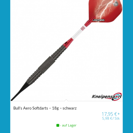
Bull’s Aero Softdarts – 18g – schwarz
17,95
€
*
5,98
€
/
Stk
- auf Lager