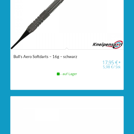
Bull’s Aero Softdarts – 16g – schwarz
17,95
€
*
5,98
€
/
Stk
- auf Lager