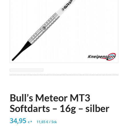
Bull’s Meteor MT3
Softdarts – 16g – silber
34,95
*
11,65
€
/
Stk
€