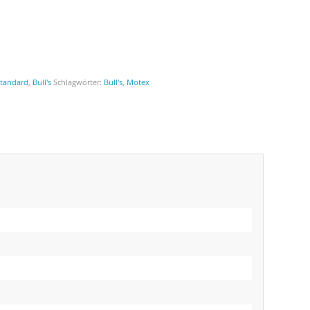
Standard
,
Bull's
Schlagwörter:
Bull's
,
Motex