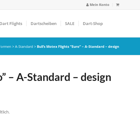
Mein Konto
Dart Flights
Dartscheiben
SALE
Dart-Shop
 Formen
>
A-Standard
>
Bull’s Motex Flights “Euro” – A-Standard – design
o” – A-Standard – design
tlich.