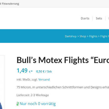
d Finanzierung
Darts
Sets
Dartshop
>
Shop
>
Flights
>
Flight
Bull’s Motex Flights “Eur
1,49
*
0,50
€
/
Stk
€
inkl. MwSt.
zzgl.
Versand
75 Micron, in unterschiedlichen Schnittformen und Designs erhäl
Lieferzeit:
2-3 Werktage
Nur noch 0 vorrätig