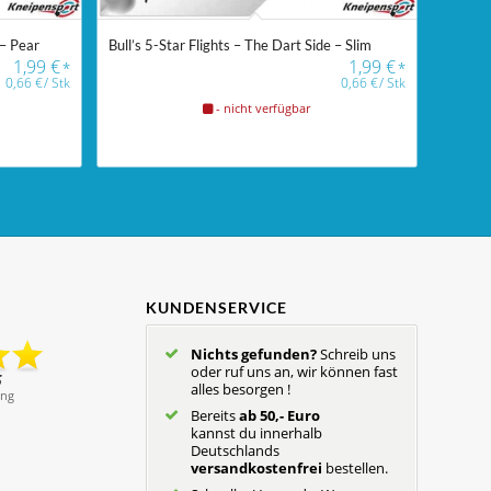
 – Pear
Bull’s 5-Star Flights – The Dart Side – Slim
1,99
€
1,99
€
*
*
0,66
€
/
Stk
0,66
€
/
Stk
- nicht verfügbar
KUNDENSERVICE
Nichts gefunden?
Schreib uns
oder ruf uns an, wir können fast
alles besorgen !
Bereits
ab 50,- Euro
kannst du innerhalb
Deutschlands
versandkostenfrei
bestellen.