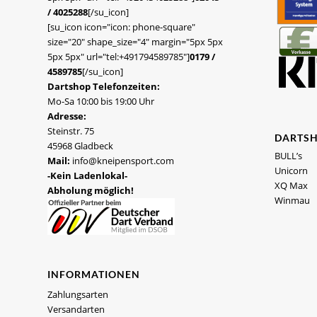
/ 4025288
[/su_icon]
[su_icon icon="icon: phone-square"
size="20" shape_size="4" margin="5px 5px
5px 5px" url="tel:+491794589785"]
0179 /
4589785
[/su_icon]
Dartshop Telefonzeiten:
Mo-Sa 10:00 bis 19:00 Uhr
Adresse:
Steinstr. 75
DARTS
45968 Gladbeck
BULL’s
Mail:
info@kneipensport.com
Unicorn
-Kein Ladenlokal-
XQ Max
Abholung möglich!
Winmau
INFORMATIONEN
Zahlungsarten
Versandarten