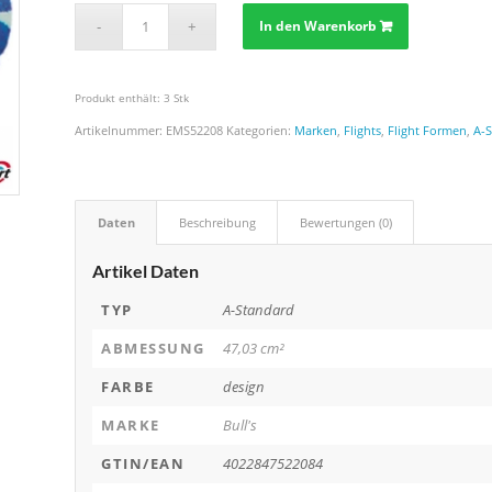
In den Warenkorb
Produkt enthält: 3
Stk
Artikelnummer:
EMS52208
Kategorien:
Marken
,
Flights
,
Flight Formen
,
A-
Daten
Beschreibung
Bewertungen (0)
Artikel Daten
TYP
A-Standard
ABMESSUNG
47,03 cm²
FARBE
design
MARKE
Bull's
GTIN/EAN
4022847522084