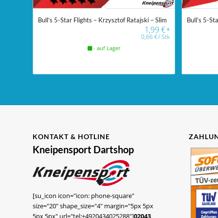
Bull’s 5-Star Flights – Krzysztof Ratajski – Slim
Bull’s 5-Sta
1,99
€
*
0,66
€
/
Stk
- auf Lager
KONTAKT & HOTLINE
ZAHLUN
Kneipensport Dartshop
[su_icon icon="icon: phone-square"
size="20" shape_size="4" margin="5px 5px
5px 5px" url="tel:+4920434025288"]
02043