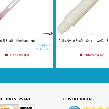
ip SI Shaft – Medium – rot
Bull’s Nylon Shaft – Short – weiß – 
1,99
€
*
0,66
€
/
Stk
- nicht verfügbar
- nicht verfügbar
G UND VERSAND
BEWERTUNGEN