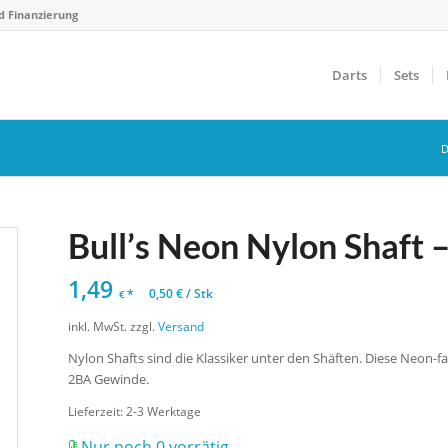
d Finanzierung
Darts
Sets
D
Bull’s Neon Nylon Shaft –
1,49
*
0,50
€
/
Stk
€
inkl. MwSt.
zzgl.
Versand
Nylon Shafts sind die Klassiker unter den Shäften. Diese Neon-fa
2BA Gewinde.
Lieferzeit:
2-3 Werktage
Nur noch 0 vorrätig