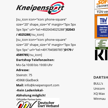
[su_icon icon="icon: phone-square"
size="20" shape_size="4" margin="5px 5px
5px 5px" url="tel:+4920434025288"]
02043
/ 4025288
[/su_icon]
[su_icon icon="icon: phone-square"
size="20" shape_size="4" margin="5px 5px
5px 5px" url="tel:+491794589785"]
0179 /
4589785
[/su_icon]
Dartshop Telefonzeiten:
Mo-Sa 10:00 bis 19:00 Uhr
Adresse:
Steinstr. 75
DARTS
45968 Gladbeck
BULL’s
Mail:
info@kneipensport.com
Unicorn
-Kein Ladenlokal-
XQ Max
Abholung möglich!
Winmau