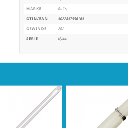
MARKE
Bull's
GTIN/EAN
4022847556164
GEWINDE
2BA
SERIE
Nylon