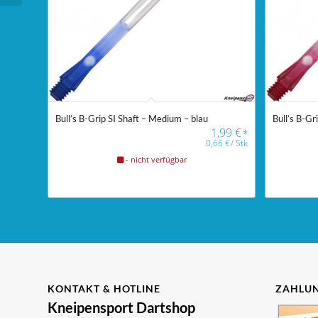
Bull’s B-Grip SI Shaft – Medium – blau
Bull’s B-Gr
1,99
€
*
0,66
€
/
Stk
- nicht verfügbar
KONTAKT & HOTLINE
ZAHLUN
Kneipensport Dartshop