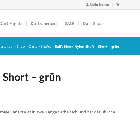
Mein Konto
Dart Flights
Dartscheiben
SALE
Dart-Shop
artshop
>
Shop
>
Darts
>
Shafts
>
Bull’s Neon Nylon Shaft – Short – grün
 Short – grün
rbige Variante ist in zwei Längen erhältlich und hat das übliche