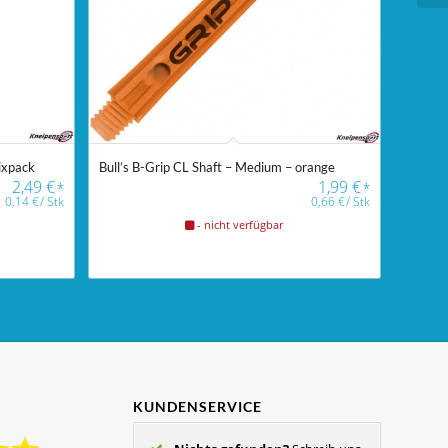
Sixpack
Bull’s B-Grip CL Shaft – Medium – orange
2,49
€
1,99
€
*
*
0,14
€
/
Stk
0,66
€
/
Stk
- nicht verfügbar
KUNDENSERVICE