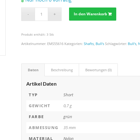
In den Warenkorb
Produkt enthält: 3
Stk
Artikelnummer:
EMS55616
Kategorien:
Shafts
,
Bull's
Schlagwörter:
Bull's
,
Daten
Beschreibung
Bewertungen (0)
Artikel Daten
TYP
Short
GEWICHT
0,7 g
FARBE
grün
ABMESSUNG
35 mm
MATERIAL
Nylon